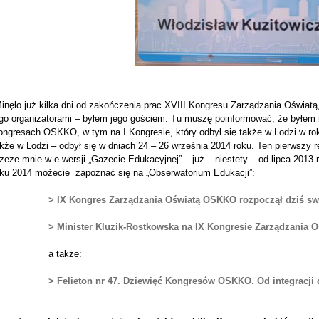
inęło już kilka dni od zakończenia prac XVIII Kongresu Zarządzania Oświatą,
ego organizatorami – byłem jego gościem. Tu muszę poinformować, że byłem
ongresach OSKKO, w tym na I Kongresie, który odbył się także w Lodzi w rok
akże w Lodzi – odbył się w dniach 24 – 26 września 2014 roku. Ten pierwszy
zeze mnie w e-wersji „Gazecie Edukacyjnej” – już – niestety – od lipca 2013 ro
oku 2014 możecie zapoznać się na „Obserwatorium Edukacji”:
> IX Kongres Zarządzania Oświatą OSKKO rozpoczął dziś sw
> Minister Kluzik-Rostkowska na IX Kongresie Zarządzania O
a także:
> Felieton nr 47. Dziewięć Kongresów OSKKO. Od integracji 