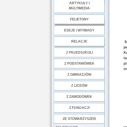
ARTYKUŁY I
MULTIMEDIA
.
FELIETONY
ESEJE I WYWIADY
.
RELACJE
M
j
DOBRE PRAKTYKI
Z PRZEDSZKOLI
K
t
pr
Z PODSTAWÓWEK
r
Z GIMNAZJÓW
Z LICEÓW
Z ZAWODÓWEK
NGO
Z FUNDACJI
ZE STOWARZYSZEŃ