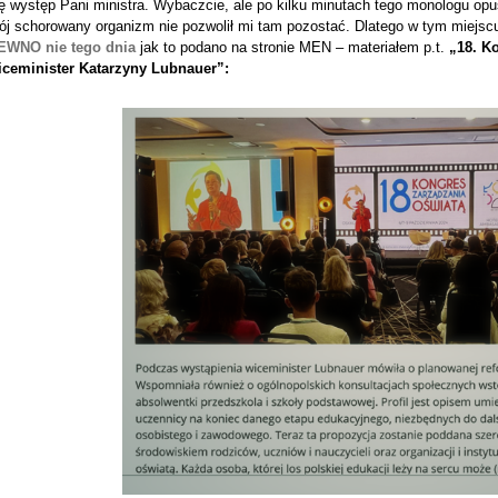
ę występ Pani ministra. Wybaczcie, ale po kilku minutach tego monologu opu
ój schorowany organizm nie pozwolił mi tam pozostać. Dlatego w tym miejs
EWNO nie tego dnia
jak to podano na stronie MEN – materiałem p.t.
„18. K
iceminister Katarzyny Lubnauer”: