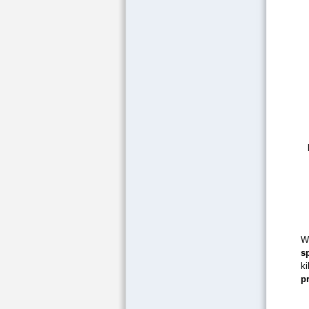
W
s
k
p