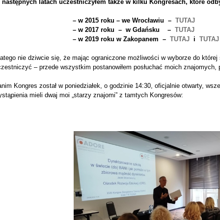
 następnych latach uczestniczyłem także w kilku Kongresach, które odb
– w 2015 roku – we Wrocławiu –
TUTAJ
– w 2017 roku – w Gdańsku –
TUTAJ
– w 2019 roku w Zakopanem –
TUTAJ
i
TUTAJ
atego nie dziwcie się, że mając ograniczone możliwości w wyborze do której 
czestniczyć – przede wszystkim postanowiłem posłuchać moich znajomych, 
nim Kongres został w poniedziałek, o godzinie 14:30, oficjalnie otwarty, ws
stąpienia mieli dwaj moi „starzy znajomi” z tamtych Kongresów: