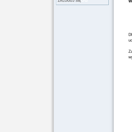
LOG
ZALOGUJ SIĘ
W
Dl
u
Za
wy