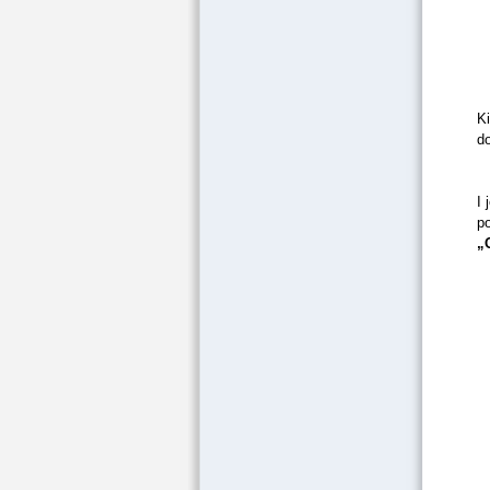
Ki
do
I
p
„