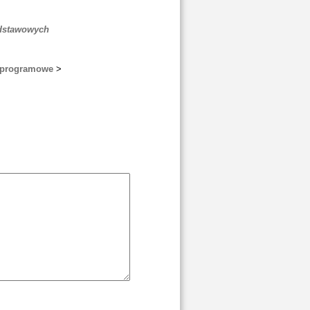
odstawowych
y programowe
>