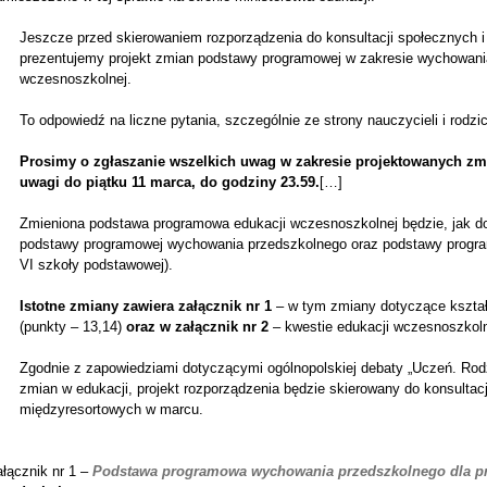
Jeszcze przed skierowaniem rozporządzenia do konsultacji społecznych 
prezentujemy projekt zmian podstawy programowej w zakresie wychowania
wczesnoszkolnej.
To odpowiedź na liczne pytania, szczególnie ze strony nauczycieli i rodzi
Prosimy o zgłaszanie wszelkich uwag w zakresie projektowanych z
uwagi do piątku 11 marca, do godziny 23.59.
[…]
Zmieniona podstawa programowa edukacji wczesnoszkolnej będzie, jak d
podstawy programowej wychowania przedszkolnego oraz podstawy program
VI szkoły podstawowej).
Istotne zmiany zawiera załącznik nr 1
– w tym zmiany dotyczące kształt
(punkty – 13,14)
oraz w załącznik nr 2
– kwestie edukacji wczesnoszkolne
Zgodnie z zapowiedziami dotyczącymi ogólnopolskiej debaty „Uczeń. Rod
zmian w edukacji, projekt rozporządzenia będzie skierowany do konsultac
międzyresortowych w marcu.
łącznik nr 1 –
Podstawa programowa wychowania przedszkolnego dla p