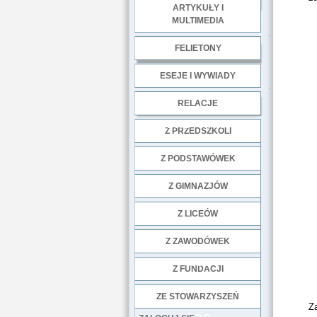
ARTYKUŁY I
MULTIMEDIA
.
FELIETONY
ESEJE I WYWIADY
.
RELACJE
DOBRE PRAKTYKI
Z PRZEDSZKOLI
Z PODSTAWÓWEK
Z GIMNAZJÓW
Z LICEÓW
Z ZAWODÓWEK
NGO
Z FUNDACJI
ZE STOWARZYSZEŃ
Za