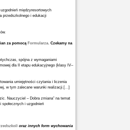
i uzgodnień międzyresortowych
 przedszkolnego i edukacji
ców.
mian za pomocą
Formularza.
Czekamy na
otychczas, spójna z wymaganiami
owej dla II etapu edukacyjnego (klasy IV–
owania umiejętności czytania i liczenia
j, w tym zalecane warunki realizacji.[…]
zic. Nauczyciel – Dobra zmiana” na temat
ji społecznych i uzgodnień
rzedszkoli
oraz innych form wychowania