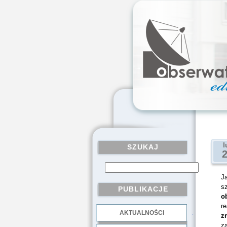
l
SZUKAJ
Ja
sz
PUBLIKACJE
o
r
AKTUALNOŚCI
.
z
za