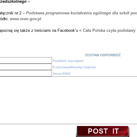
rzedszkolnego –
łącznik nr 2 –
Podstawa programowa kształcenia ogólnego dla szkół p
ódło:
www.men.gov.pl
apoznaj się także z treściami na Facebook’u <
Cała Polska czyta podstaw
ZOSTAW ODPOWIEDŹ
Pseudonim (wymagane)
E-mail (niepublikowany) (required)
Strona WWW