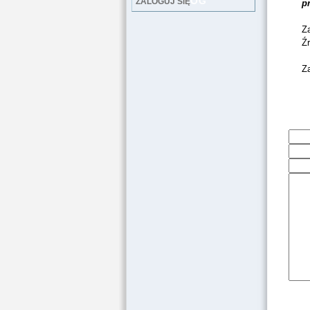
LOG
ZALOGUJ SIĘ
p
Za
Źr
Z