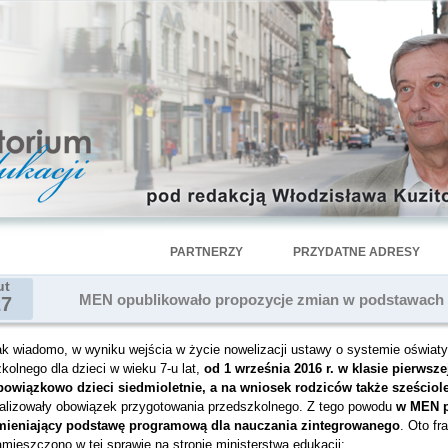
PARTNERZY
PRZYDATNE ADRESY
ut
MEN opublikowało propozycje zmian w podstawac
27
k wiadomo, w wyniku wejścia w życie nowelizacji ustawy o systemie oświaty
kolnego dla dzieci w wieku 7-u lat,
od 1 września 2016 r. w klasie pierws
bowiązkowo dzieci siedmioletnie, a na wniosek rodziców także sześciole
ealizowały obowiązek przygotowania przedszkolnego. Z tego powodu
w MEN p
mieniający podstawę programową dla nauczania zintegrowanego
. Oto fr
mieszczono w tej sprawie na stronie ministerstwa edukacji: