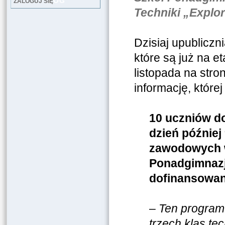
LOG
ZALOGUJ SIĘ
Techniki „Explor
Dzisiaj upubliczn
które są już na et
listopada na str
informację, które
10 uczniów do
dzień później
zawodowych w
Ponadgimnazja
dofinansowan
–
Ten program
trzech klas te