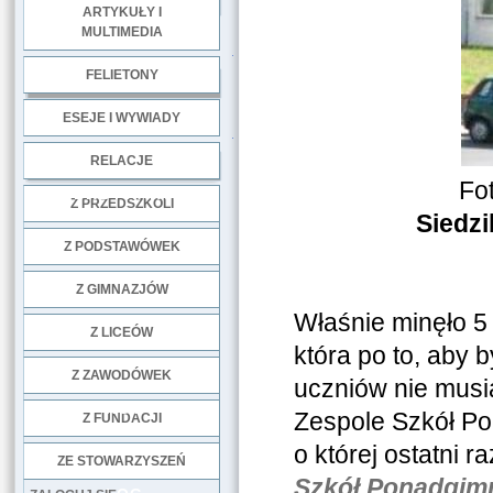
ARTYKUŁY I
MULTIMEDIA
.
FELIETONY
ESEJE I WYWIADY
.
RELACJE
Fo
DOBRE PRAKTYKI
Z PRZEDSZKOLI
Siedz
Z PODSTAWÓWEK
Z GIMNAZJÓW
Właśnie minęło 5
Z LICEÓW
która po to, aby 
Z ZAWODÓWEK
uczniów nie musi
NGO
Zespole Szkół Po
Z FUNDACJI
o której ostatni 
ZE STOWARZYSZEŃ
Szkół Ponadgimna