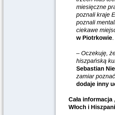
miesięczne pra
poznali kraje 
poznali mental
ciekawe miejs
w Piotrkowie
.
–
Oczekuję, ż
hiszpańską kul
Sebastian Ni
zamiar poznać
dodaje inny u
Cała informacja 
Włoch i Hiszpan