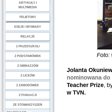
ARTYKUŁY I
MULTIMEDIA
.
FELIETONY
ESEJE I WYWIADY
.
RELACJE
DOBRE PRAKTYKI
Z PRZEDSZKOLI
Foto:
Z PODSTAWÓWEK
Z GIMNAZJÓW
Jolanta Okunie
Z LICEÓW
nominowana do 
Teacher Prize
, b
Z ZAWODÓWEK
w TVN.
NGO
Z FUNDACJI
ZE STOWARZYSZEŃ