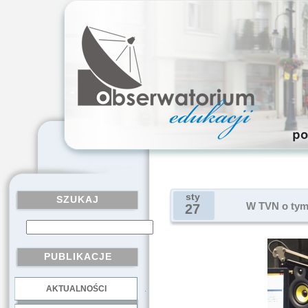
sty
SZUKAJ
W TVN o tym,
27
PUBLIKACJE
AKTUALNOŚCI
.