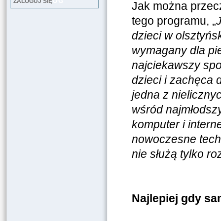
LOG
ZALOGUJ SIĘ
Jak można przecz
tego programu, „
dzieci w olsztyńs
wymagany dla pie
najciekawszy spo
dzieci i zachęca 
jedna z nieliczny
wśród najmłodszy
komputer i intern
nowoczesne techno
nie służą tylko r
Najlepiej gdy s