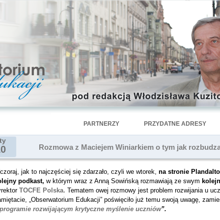
PARTNERZY
PRZYDATNE ADRESY
ty
Rozmowa z Maciejem Winiarkiem o tym jak rozbudza
10
zoraj, jak to najczęściej się zdarzało, czyli we wtorek,
na stronie Plandalt
olejny podkast,
w którym wraz z Anną Sowińską rozmawiają ze swym
kolej
yrektor
TOCFE Polska.
Tematem owej rozmowy jest problem rozwijania u uc
amiętacie, „Obserwatorium Edukacji” poświęciło już temu swoją uwagę, zamie
 programie rozwijającym krytyczne myślenie uczniów
”.