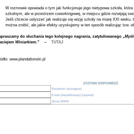
W rozmowie opowiada o tym jak funkcjonuje jego nietypowa szkoła, która
szkolnym, ale w przestrzeni coworkingowej, w miejscu gdzie rozwijają swo
Jeśli chcecie usłyszeć jak realizuje się wizję szkoły na miarę XXI wieku, 
można zrobić, ale jakie efekty uzyskujemy w ten sposób realizując tzw. 
apraszamy do słuchania tego kolejnego nagrania, zatytułowanego „
Myśl
aciejem Winiarkiem.
” –
TUTAJ
ódło: www.plandaltonski.pl
ZOSTAW ODPOWIEDŹ
Pseudonim (wymagane)
E-mail (niepublikowany) (required)
Strona WWW