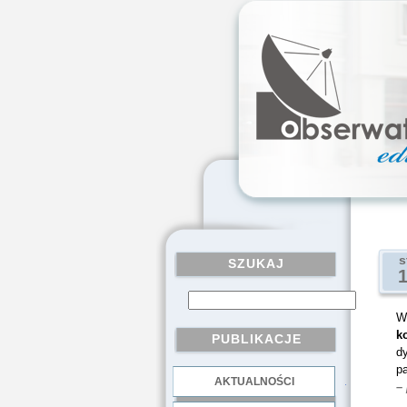
s
SZUKAJ
Wc
k
PUBLIKACJE
d
p
AKTUALNOŚCI
.
–