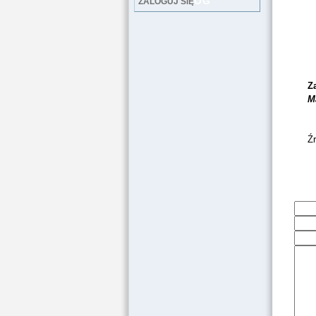
LOG
ZALOGUJ SIĘ
Z
M
Źr