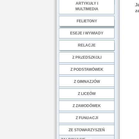
ARTYKUŁY I
Ja
MULTIMEDIA
z
.
FELIETONY
ESEJE I WYWIADY
.
RELACJE
DOBRE PRAKTYKI
Z PRZEDSZKOLI
Z PODSTAWÓWEK
Z GIMNAZJÓW
Z LICEÓW
Z ZAWODÓWEK
NGO
Z FUNDACJI
ZE STOWARZYSZEŃ