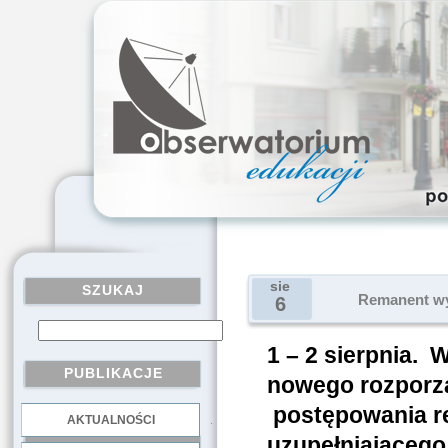
sie
SZUKAJ
Remanent wy
6
1 – 2 sierpnia. 
PUBLIKACJE
nowego rozporz
postępowania r
AKTUALNOŚCI
.
uzupełniającego 