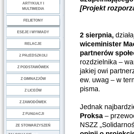
ARTYKUŁY I
[Projekt rozpor
MULTIMEDIA
.
FELIETONY
ESEJE I WYWIADY
2 sierpnia,
działa
.
wiceminister Ma
RELACJE
partnerów społ
DOBRE PRAKTYKI
Z PRZEDSZKOLI
rozdzielnika – wa
Z PODSTAWÓWEK
jakiej owi partne
ew. uwag – w term
Z GIMNAZJÓW
pisma.
Z LICEÓW
Z ZAWODÓWEK
Jednak najbardzi
NGO
Z FUNDACJI
Proksa
– przewod
NSZZ „Solidarno
ZE STOWARZYSZEŃ
opinii o projekc