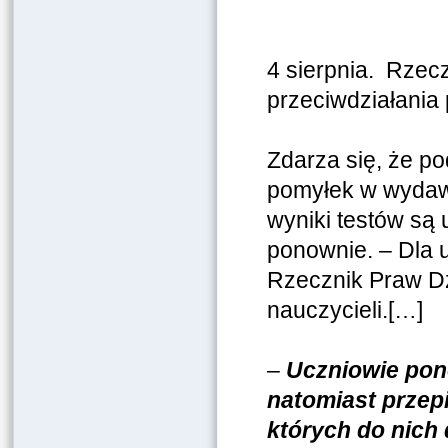
4 sierpnia. Rzec
przeciwdziałania
Zdarza się, że p
pomyłek w wydaw
wyniki testów są
ponownie. – Dla 
Rzecznik Praw Dz
nauczycieli.[…]
–
Uczniowie pon
natomiast przepi
których do nich