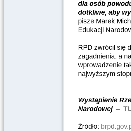
dla osób powodu
dotkliwe, aby w
pisze Marek Mich
Edukacji Narodow
RPD zwrócił się 
zagadnienia, a na
wprowadzenie tak
najwyższym stopn
Wystąpienie Rze
Narodowej
–
T
Źródło:
brpd.gov.p