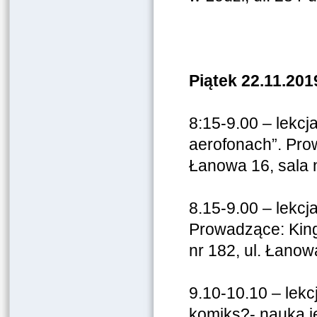
Piątek 22.11.2019
8:15-9.00 – lekc
aerofonach”. Prow
Łanowa 16, sala n
8.15-9.00 – lekcja
Prowadzące: Kin
nr 182, ul. Łanow
9.10-10.10 – lekc
komiks?- nauka j