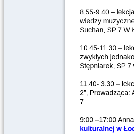
8.55-9.40 – lekc
wiedzy muzycznej
Suchan, SP 7 W Ł
10.45-11.30 – le
zwykłych jednak
Stępniarek, SP 7 
11.40- 3.30 – lek
2”, Prowadząca: A
7
9:00 –17:00 Anna
kulturalnej w Ło