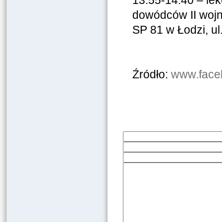
13.55-14.40 – lekc
dowódców II wojn
SP 81 w Łodzi, ul.
Źródło:
www.face