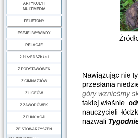
ARTYKUŁY I
MULTIMEDIA
.
FELIETONY
ESEJE I WYWIADY
Źródł
.
RELACJE
DOBRE PRAKTYKI
Z PRZEDSZKOLI
Z PODSTAWÓWEK
Nawiązując nie ty
Z GIMNAZJÓW
przesłania niedzi
góry wznieśmy s
Z LICEÓW
takiej właśnie,
odw
Z ZAWODÓWEK
nauczycieli łódzk
NGO
Z FUNDACJI
nazwali
Tygodnie
ZE STOWARZYSZEŃ