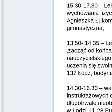
15.30-17.30 – Le
wychowania fizyc
Agnieszka Łukoms
gimnastyczna,
13 50- 14 35 – Le
‚zacząć od końca’
nauczycielskiego
uczenia się swoi
137 Łódź, budynek
14.30-16.30 – wa
instruktażowych 
długotrwale nieo
w Łodzi, ul. 28 P