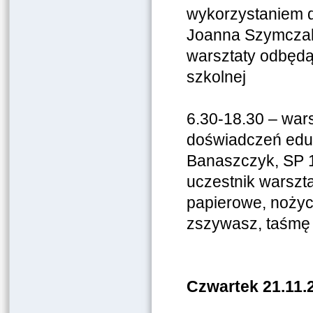
wykorzystaniem d
Joanna Szymczak 
warsztaty odbędą
szkolnej
6.30-18.30 – war
doświadczeń edu
Banaszczyk, SP 13
uczestnik warszta
papierowe, nożycz
zszywasz, taśmę 
Czwartek 21.11.