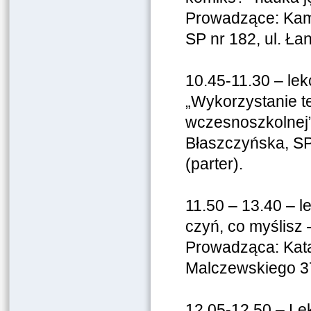
Prowadzące: Kam
SP nr 182, ul. Ła
10.45-11.30 – lek
„Wykorzystanie te
wczesnoszkolnej”
Błaszczyńska, SP 
(parter).
11.50 – 13.40 – l
czyń, co myślis
Prowadząca: Kata
Malczewskiego 37/
12.05-12.50 – Lek