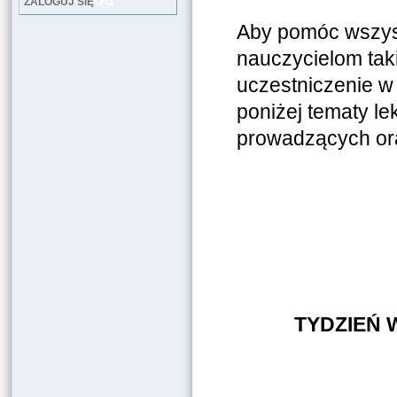
LOG
ZALOGUJ SIĘ
Aby pomóc wszys
nauczycielom tak
uczestniczenie w
poniżej tematy le
prowadzących ora
TYDZIEŃ