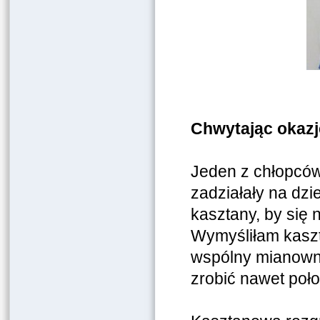
Chwytając okazję
Jeden z chłopców
zadziałały na dzi
kasztany, by się 
Wymyśliłam kaszt
wspólny mianowni
zrobić nawet poło