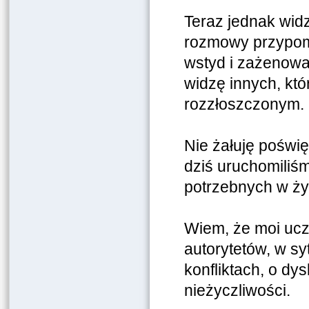
Teraz jednak wid
rozmowy przypomn
wstyd i zażenowa
widzę innych, któ
rozzłoszczonym.
Nie żałuję poświ
dziś uruchomiliś
potrzebnych w życ
Wiem, że moi ucz
autorytetów, w sy
konfliktach, o dy
nieżyczliwości.