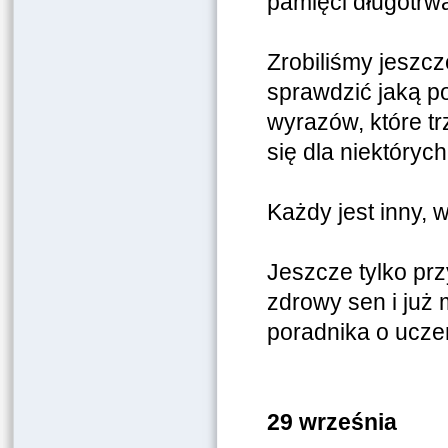
pamięci długotrwał
Zrobiliśmy jeszc
sprawdzić jaką p
wyrazów, które t
się dla niektóryc
Każdy jest inny, 
Jeszcze tylko pr
zdrowy sen i już 
poradnika o uczen
29 września