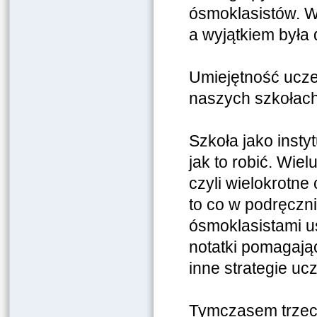
ósmoklasistów. W 
a wyjątkiem była 
Umiejętność ucze
naszych szkołach
Szkoła jako insty
jak to robić. Wie
czyli wielokrotne
to co w podręczn
ósmoklasistami us
notatki pomagają
inne strategie uc
Tymczasem trzeci