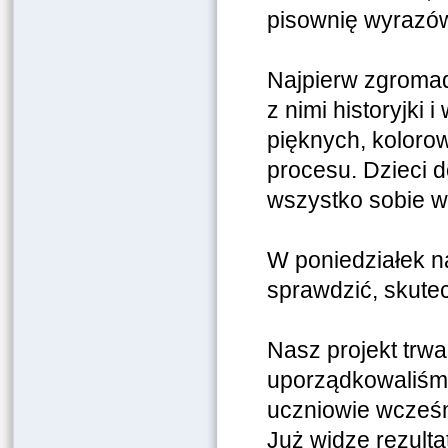
pisownię wyrazó
Najpierw zgromad
z nimi historyjki
pięknych, koloro
procesu. Dzieci 
wszystko sobie w
W poniedziałek n
sprawdzić, skutecz
Nasz projekt trwa
uporządkowaliśmy
uczniowie wcześn
Już widzę rezulta