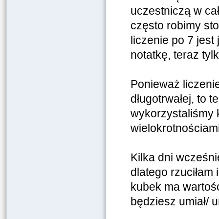
uczestniczą w cał
często robimy sto
liczenie po 7 jest
notatkę, teraz tyl
Ponieważ liczeni
długotrwałej, to t
wykorzystaliśmy 
wielokrotnościami
Kilka dni wcześni
dlatego rzuciłam
kubek ma wartość
będziesz umiał/ u