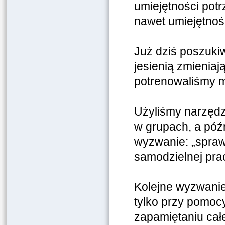
umiejętności pot
nawet umiejętnośc
Już dziś poszukiw
jesienią zmieniaj
potrenowaliśmy m
Użyliśmy narzędzi
w grupach, a póź
wyzwanie: „spraw
samodzielnej pra
Kolejne wyzwanie:
tylko przy pomoc
zapamiętaniu całe