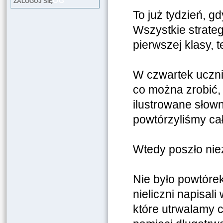
LOG
ZALOGUJ SIĘ
To już tydzień, g
Wszystkie strategi
pierwszej klasy, 
W czwartek uczni
co można zrobić,
ilustrowane słow
powtórzyliśmy cał
Wtedy poszło nieź
Nie było powtórek
nieliczni napisali
które utrwalamy c