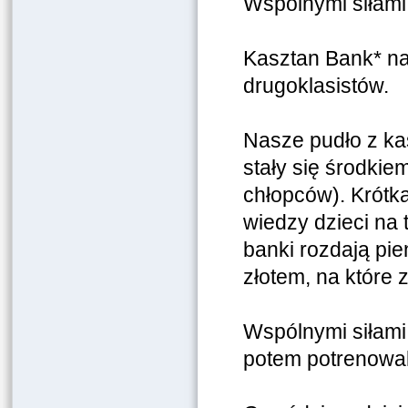
Wspólnymi siłami 
Kasztan Bank* n
drugoklasistów.
Nasze pudło z ka
stały się środkiem
chłopców). Krótk
wiedzy dzieci na t
banki rozdają pie
złotem, na które 
Wspólnymi siłami
potem potrenowal