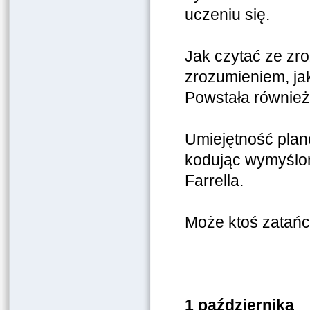
uczeniu się.
Jak czytać ze zro
zrozumieniem, ja
Powstała również 
Umiejętność plan
kodując wymyślon
Farrella.
Może ktoś zatań
1 października