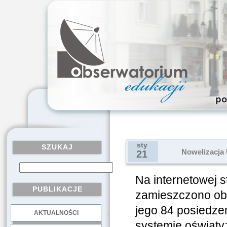
sty
SZUKAJ
Nowelizacja
21
Na internetowej 
PUBLIKACJE
zamieszczono obs
jego 84 posiedzen
AKTUALNOŚCI
.
systemie oświaty