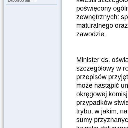
LOG
ZALOGUJ SIĘ
poświęcony ogó
zewnętrznych: sp
maturalnego oraz
zawodzie.
Minister ds. oświ
szczegółowy w r
przepisów przyjęt
może nastąpić un
okręgowej komisj
przypadków stwie
trybu, w jakim, n
sumy przyznanych