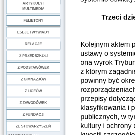
ARTYKUŁY I
MULTIMEDIA
.
Trzeci dz
FELIETONY
ESEJE I WYWIADY
.
Kolejnym aktem p
RELACJE
ustawy o systemi
DOBRE PRAKTYKI
Z PRZEDSZKOLI
ona wyrok Trybun
Z PODSTAWÓWEK
z którym zagadni
powinny być okre
Z GIMNAZJÓW
rozporządzeniach
Z LICEÓW
przepisy dotyczą
Z ZAWODÓWEK
klasyfikowania i
NGO
Z FUNDACJI
publicznych, w ty
kultury i ochron
ZE STOWARZYSZEŃ
kwestii szczegół