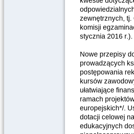
kwestie dotyczące
odpowiedzialnyc
zewnętrznych, tj.
komisji egzamina
stycznia 2016 r.).
Nowe przepisy do
prowadzących ksz
postępowania rek
kursów zawodowyc
ułatwiające finan
ramach projektów
europejskich*/. 
dotacji celowej n
edukacyjnych do