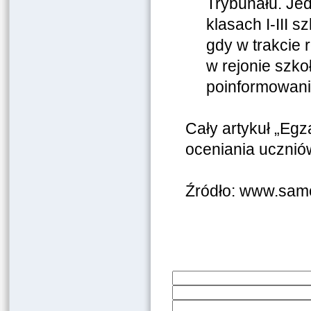
Trybunału. Jed
klasach I-III 
gdy w trakcie 
w rejonie szko
poinformowania
Cały artykuł „Eg
oceniania ucznió
Źródło: www.sam