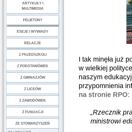
ARTYKUŁY I
MULTIMEDIA
.
FELIETONY
ESEJE I WYWIADY
.
RELACJE
DOBRE PRAKTYKI
Z PRZEDSZKOLI
I tak minęła już 
Z PODSTAWÓWEK
w wielkiej polity
naszym edukacyj
Z GIMNAZJÓW
przypomnienia inf
Z LICEÓW
na stronie RPO
:
Z ZAWODÓWEK
NGO
„Rzecznik pr
Z FUNDACJI
ministrowi ed
ZE STOWARZYSZEŃ