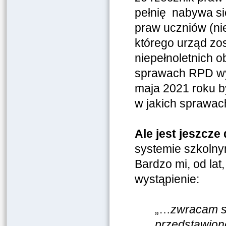
pełnię nabywa się
praw uczniów (ni
którego urząd zos
niepełnoletnich o
sprawach RPD wy
maja 2021 roku 
w jakich sprawac
Ale jest jeszcze
systemie szkolny
Bardzo mi, od lat
wystąpienie:
„…
zwracam si
przedstawion