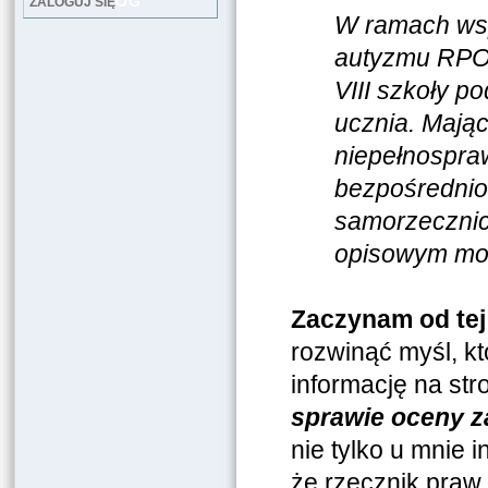
LOG
ZALOGUJ SIĘ
W ramach wsp
autyzmu RPO 
VIII szkoły p
ucznia. Mając
niepełnospra
bezpośrednio
samorzecznic
opisowym mo
Zaczynam od tej
rozwinąć myśl, k
informację na st
sprawie oceny z
nie tylko u mnie i
że rzecznik praw 