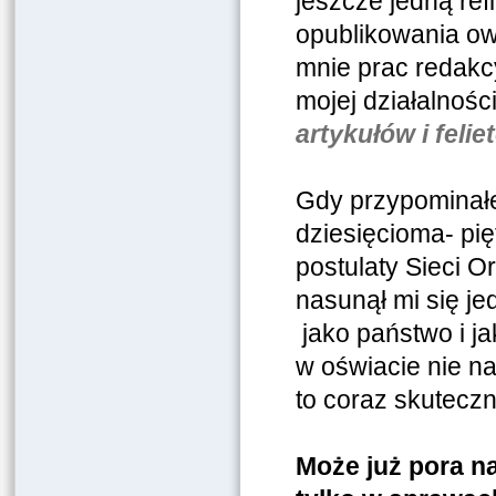
jeszcze jedną ref
opublikowania ow
mnie prac redak
mojej działalnośc
artykułów i fel
Gdy przypominałem
dziesięcioma- pię
postulaty Sieci O
nasunął mi się j
jako państwo i ja
w oświacie nie na
to coraz skuteczni
Może już pora n