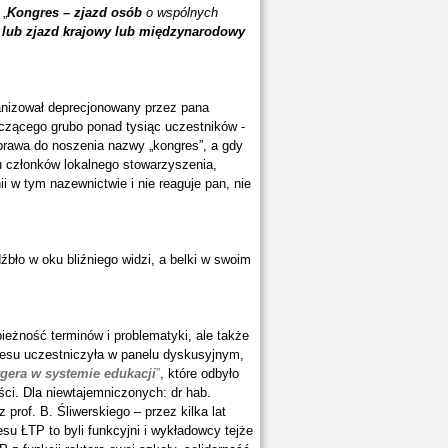
 „
Kongres – zjazd osób
o wspólnych
, lub zjazd krajowy lub międzynarodowy
rganizował deprecjonowany przez pana
iczącego grubo ponad tysiąc uczestników -
 prawa do noszenia nazwy „kongres”, a gdy
u członków lokalnego stowarzyszenia,
i w tym nazewnictwie i nie reaguje pan, nie
dźbło w oku bliźniego widzi, a belki w swoim
ieżność terminów i problematyki, ale także
resu uczestniczyła w panelu dyskusyjnym,
gera w systemie edukacji
”
, które odbyło
ści. Dla niewtajemniczonych: dr hab.
prof. B. Śliwerskiego – przez kilka lat
su ŁTP to byli funkcyjni i wykładowcy tejże