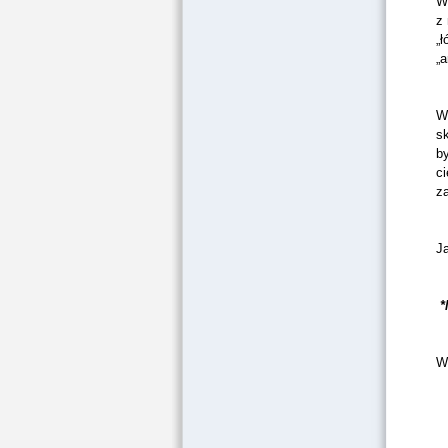
W
z 
„
„
Wi
s
b
c
z
Ja
*
W