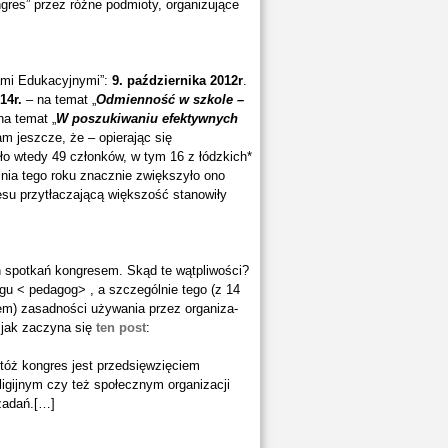
gres” przez różne podmioty, organizujące
ami Edukacyjnymi”:
9. października 2012r
.
14r.
– na temat „
Odmienność w szkole –
na temat „
W poszukiwaniu efektywnych
m jeszcze, że – opierając się
o wtedy 49 członków, w tym 16 z łódzkich*
znia tego roku znacznie zwiększyło ono
esu przytłaczającą większość stanowiły
h spotkań kongresem. Skąd te wątpliwości?
ogu < pedagog> , a szczególnie tego (z 14
iem) zasadności używania przez organiza-
 jak zaczyna się
ten post
:
óż kongres jest przedsięwzięciem
igijnym czy też społecznym organizacji
 zadań.[…]