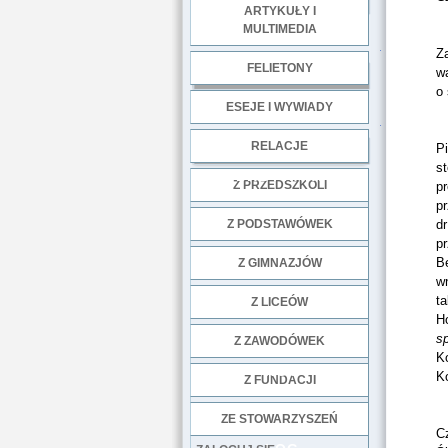
ARTYKUŁY I
MULTIMEDIA
.
Za
FELIETONY
w
o 
ESEJE I WYWIADY
.
RELACJE
P
s
DOBRE PRAKTYKI
Z PRZEDSZKOLI
pr
p
Z PODSTAWÓWEK
dr
pr
B
Z GIMNAZJÓW
w
ta
Z LICEÓW
H
s
Z ZAWODÓWEK
K
NGO
K
Z FUNDACJI
ZE STOWARZYSZEŃ
C