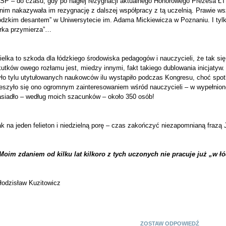
SP – do czasu, gdy po nagłej rezygnacji aktualnego Honorowego Prezesa ŁTP 
nim nakazywała im rezygnację z dalszej współpracy z tą uczelnią. Prawie wsz
łódzkim desantem” w Uniwersytecie im. Adama Mickiewicza w Poznaniu. I tyl
arka przymierza”…
elka to szkoda dla łódzkiego środowiska pedagogów i nauczycieli, że tak si
kutków owego rozłamu jest, miedzy innymi, fakt takiego dublowania inicjaty
yło tylu utytułowanych naukowców ilu wystąpiło podczas Kongresu, choć spo
ieszyło się ono ogromnym zainteresowaniem wśród nauczycieli – w wypełnion
asiadło – według moich szacunków – około 350 osób!
k na jeden felieton i niedzielną porę – czas zakończyć niezapomnianą frazą J.
Moim zdaniem od kilku lat kilkoro z tych uczonych nie pracuje już „w ł
łodzisław Kuzitowicz
ZOSTAW ODPOWIEDŹ