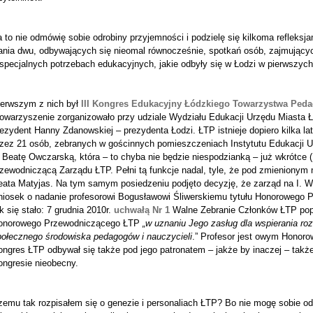
 to nie odmówię sobie odrobiny przyjemności i podzielę się kilkoma refleksjam
ania dwu, odbywających się nieomal równocześnie, spotkań osób, zajmujących
specjalnych potrzebach edukacyjnych, jakie odbyły się w Łodzi w pierwszych
ierwszym z nich był
III Kongres Edukacyjny Łódzkiego Towarzystwa Ped
towarzyszenie zorganizowało przy udziale Wydziału Edukacji Urzędu Miasta 
ezydent Hanny Zdanowskiej – prezydenta Łodzi. ŁTP istnieje dopiero kilka la
rzez 21 osób, zebranych w gościnnych pomieszczeniach Instytutu Edukacji U
 Beatę Owczarską, która – to chyba nie będzie niespodzianką – już wkrótce (1
zewodniczącą Zarządu ŁTP. Pełni tą funkcje nadal, tyle, że pod zmienionym 
eata Matyjas. Na tym samym posiedzeniu podjęto decyzję, że zarząd na I. 
niosek o nadanie profesorowi Bogusławowi Śliwerskiemu tytułu Honorowego 
k się stało: 7 grudnia 2010r.
uchwałą Nr 1
Walne Zebranie Członków ŁTP pop
onorowego Przewodniczącego ŁTP
„w uznaniu Jego zasług dla wspierania r
połecznego środowiska pedagogów i nauczycieli
.” Profesor jest owym Honoro
ongres ŁTP odbywał się także pod jego patronatem – jakże by inaczej – takż
ongresie nieobecny.
zemu tak rozpisałem się o genezie i personaliach ŁTP? Bo nie mogę sobie o