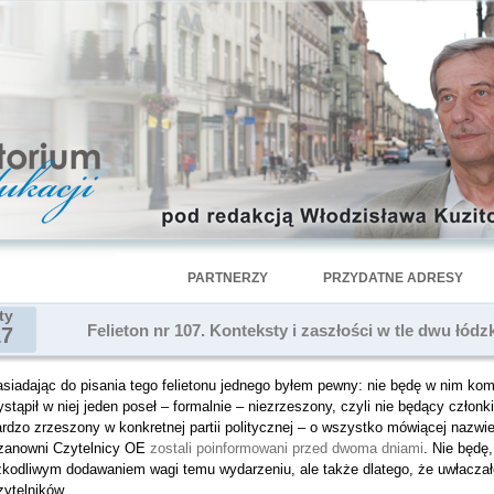
PARTNERZY
PRZYDATNE ADRESY
ty
Felieton nr 107. Konteksty i zaszłości w tle dwu łód
17
siadając do pisania tego felietonu jednego byłem pewny: nie będę w nim kom
stąpił w niej jeden poseł – formalnie – niezrzeszony, czyli nie będący czło
rdzo zrzeszony w konkretnej partii politycznej – o wszystko mówiącej nazwie 
zanowni Czytelnicy OE
zostali poinformowani przed dwoma dniami
. Nie będę,
kodliwym dodawaniem wagi temu wydarzeniu, ale także dlatego, że uwłaczałob
zytelników.