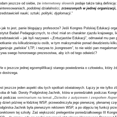
odam jeszcze od siebie, że
internetowy słownik
podaje także taką definicję:
interesowaniach, podobnej działalności,
zrzeszonych w jednej organizacji
zedstawicieli nauki, sztuki, polityki, dyplomacji
.”
 jak to jest, panie blogujący profesorze? Jeśli Kongres Polskiej Edukacji o
stytut Badań Pedagogicznych, to choć miał on charakter zjazdu krajowego, l
zedstawicieli – jak byli nazywani –„Entuzjastów Edukacji”, odmawiał mu pan
potkanie stu kilkudziesięciu osób, w tym maksymalnie ponad dwudziestu kilk
ganizuje „pańskie” ŁTP, i nazywa to „kongresem”, to nie widzi pan megalomani
żywa swego honorowego prezesostwa, aby ich od tego odwieść?
le o jeszcze jednej egzemplifikacji starego powiedzenia o człowieku, który ź
e dostrzega.
st jeszcze jeden aspekt obu tych spotkań oświatowych. Łączy je nie tylko zb
soba dr hab. Doroty Podgórskiej-Jachnik, która w poniedziałek podczas Kong
aś podczas
seminarium na temat „
Dziecko z autyzmem i zespołem Asper
ę dzień później w łódzkiej WSP, przewodniczyła jego pierwszej, plenarnej czę
dgórska-Jachnik była pierwszym rektorem WSP, a po objęciu tej funkcji przez 
orektorem tej szkoły. Zaś większość prelegentów poniedziałkowego III Kongre