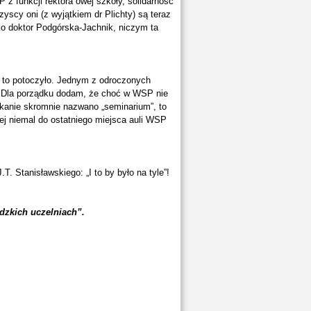
z funkcji rektora owej szkoły, solidarność
yscy oni (z wyjątkiem dr Plichty) są teraz
ko doktor Podgórska-Jachnik, niczym ta
ę to potoczyło. Jednym z odroczonych
w. Dla porządku dodam, że choć w WSP nie
tkanie skromnie nazwano „seminarium”, to
ej niemal do ostatniego miejsca auli WSP
T. Stanisławskiego: „I to by było na tyle”!
ódzkich uczelniach”.