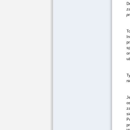
D
za
pr
To
In
pr
s
or
u
Ty
ni
Je
o
z
si
Po
pr