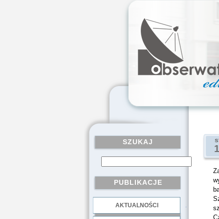
s
SZUKAJ
Za
wy
PUBLIKACJE
ba
S
AKTUALNOŚCI
.
sz
C