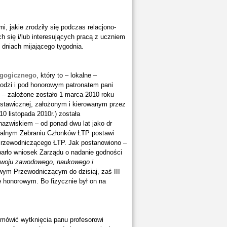
i, jakie zrodziły się podczas relacjono-
 się i/lub interesujących pracą z uczniem
 dniach mijającego tygodnia.
agogicznego
, który to – lokalne –
Łodzi i pod honorowym patronatem pani
t – założone zostało 1 marca 2010 roku
stawicznej, założonym i kierowanym przez
0 listopada 2010r.) została
nazwiskiem – od ponad dwu lat jako dr
Walnym Zebraniu Członków ŁTP postawi
Przewodniczącego ŁTP. Jak postanowiono –
arło wniosek Zarządu o nadanie godności
ozwoju zawodowego, naukowego i
wym Przewodniczącym do dzisiaj, zaś III
e honorowym. Bo fizycznie był on na
dmówić wytknięcia panu profesorowi