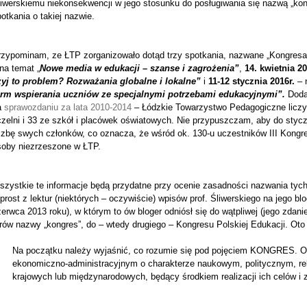
liwerskiemu niekonsekwencji w jego stosunku do posługiwania się nazwą „kon
otkania o takiej nazwie.
rzypominam, ze ŁTP zorganizowało dotąd trzy spotkania, nazwane „Kongres
na temat „
Nowe media w edukacji – szanse i zagrożenia”
,
14. kwietnia 20
zyj to problem? Rozważania globalne i lokalne”
i
11-12 stycznia 2016r.
– 
orm wspierania uczniów ze specjalnymi potrzebami edukacyjnymi”.
Doda
a
sprawozdaniu za lata 2010-2014
– Łódzkie Towarzystwo Pedagogiczne liczył
zelni i 33 ze szkół i placówek oświatowych. Nie przypuszczam, aby do styc
iczbę swych członków, co oznacza, że wśród ok. 130-u uczestników III Kongr
soby niezrzeszone w ŁTP.
szystkie te informacje będą przydatne przy ocenie zasadności nazwania tyc
rost z lektur (niektórych – oczywiście) wpisów prof. Śliwerskiego na jego bl
erwca 2013 roku), w którym to ów bloger odniósł się do wątpliwej (jego zdan
rów nazwy „kongres”, do – wtedy drugiego – Kongresu Polskiej Edukacji. Oto
Na początku należy wyjaśnić, co rozumie się pod pojęciem KONGRES. Ot
ekonomiczno-administracyjnym o charakterze naukowym, politycznym, rel
krajowych lub międzynarodowych, będący środkiem realizacji ich celów i