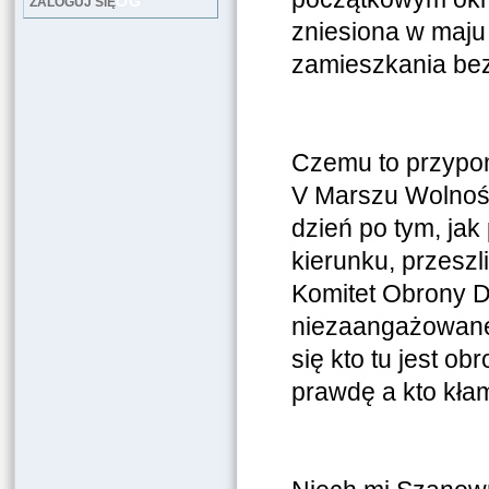
LOG
ZALOGUJ SIĘ
zniesiona w maju
zamieszkania bez 
Czemu to przypom
V Marszu Wolności
dzień po tym, ja
kierunku, przesz
Komitet Obrony D
niezaangażowanem
się kto tu jest o
prawdę a kto kłam