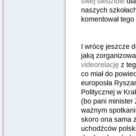
swej siedzibie
dla
naszych szkołach
komentował tego 
I wrócę jeszcze d
jaką zorganizowa
videorelację
z te
co miał do powie
europosła Ryszar
Politycznej w Kra
(bo pani minister
ważnym spotkaniu
skoro ona sama z
uchodźców polski