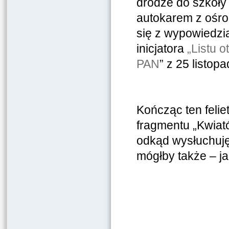
drodze do szkoły
autokarem z ośr
się z wypowiedzią
inicjatora
„Listu 
PAN
” z 25 listop
Kończąc ten feli
fragmentu „Kwiat
odkąd wysłuchuję 
mógłby także – jak