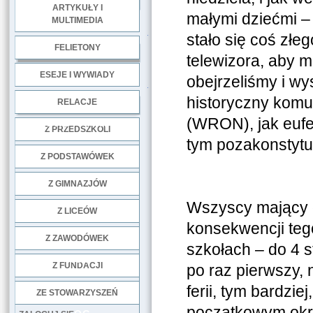
ARTYKUŁY I
małymi dziećmi – 
MULTIMEDIA
.
stało się coś złeg
FELIETONY
telewizora, aby m
ESEJE I WYWIADY
obejrzeliśmy i wy
.
historyczny kom
RELACJE
(WRON), jak eufe
DOBRE PRAKTYKI
Z PRZEDSZKOLI
tym pozakonstyt
Z PODSTAWÓWEK
Z GIMNAZJÓW
Wszyscy mający d
Z LICEÓW
konsekwencji teg
Z ZAWODÓWEK
szkołach – do 4 s
NGO
Z FUNDACJI
po raz pierwszy, n
ferii, tym bardzi
ZE STOWARZYSZEŃ
początkowym okre