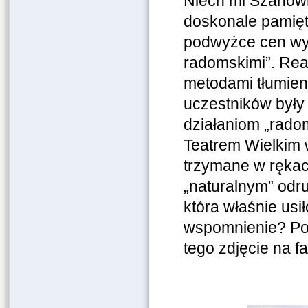
Niech mi Szanowni
doskonale pamięt
podwyżce cen wyb
radomskimi”. Rea
metodami tłumieni
uczestników były
działaniom „rado
Teatrem Wielkim w
trzymane w rękach
„naturalnym” odru
która właśnie usi
wspomnienie? Podc
tego zdjęcie na f