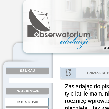
gru
SZUKAJ
Felieton nr 
13
Zasiadając do pis
PUBLIKACJE
tyle lat ile mam,
rocznicę wprowad
AKTUALNOŚCI
.
niedziela, i jak 