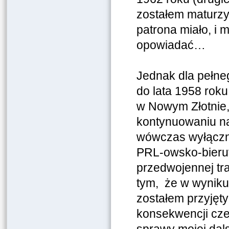
zostałem maturzy
patrona miało, i 
opowiadać…
Jednak dla pełneg
do lata 1958 roku
w Nowym Złotnie,
kontynuowaniu nau
wówczas wyłączni
PRL-owsko-bierut
przedwojennej tra
tym, że w wyniku 
zostałem przyjęt
konsekwencji czeg