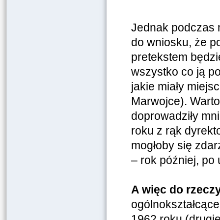
Jednak podczas m
do wniosku, że po
pretekstem będzi
wszystko co ją p
jakie miały miej
Marwojce). Warto
doprowadziły mni
roku z rąk dyrekto
mogłoby się zdar
– rok później, p
A więc do rzeczy
ogólnokształcąceg
1962 roku (drugie