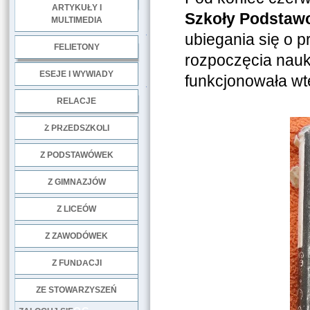
ARTYKUŁY I
Szkoły Podstawo
MULTIMEDIA
.
ubiegania się o p
FELIETONY
rozpoczęcia nauk
ESEJE I WYWIADY
funkcjonowała w
.
RELACJE
DOBRE PRAKTYKI
Z PRZEDSZKOLI
Z PODSTAWÓWEK
Z GIMNAZJÓW
Z LICEÓW
Z ZAWODÓWEK
NGO
Z FUNDACJI
ZE STOWARZYSZEŃ