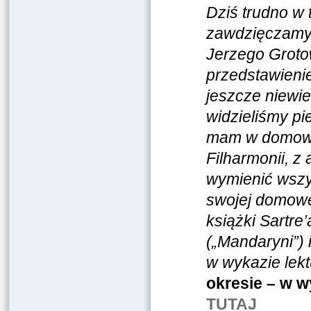
Dziś trudno w t
zawdzięczamy,
Jerzego Grotow
przedstawienie
jeszcze niewi
widzieliśmy p
mam w domowy
Filharmonii, z
wymienić wszys
swojej domowej
książki Sartre
(„Mandaryni”) 
w wykazie lek
okresie – w w
TUTAJ