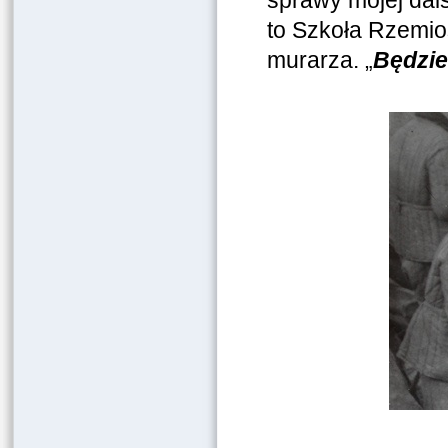
sprawy mojej dal
to Szkoła Rzemi
murarza. „
Będzie