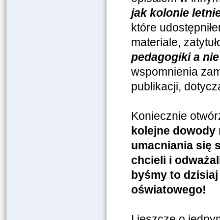
jak kolonie letn
które udostępniłe
materiale, zatyt
pedagogiki a nie
wspomnienia zam
publikacji, doty
Koniecznie otwórzc
kolejne dowody 
umacniania się s
chcieli i odważal
byśmy to dzisiaj
oświatowego!
I jeszcze o jedn