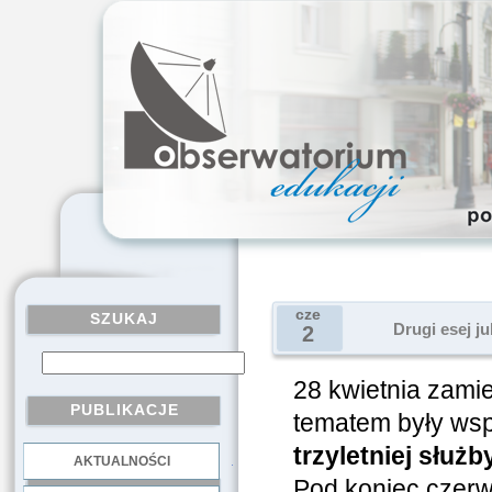
cze
SZUKAJ
Drugi esej j
2
28 kwietnia zamie
PUBLIKACJE
tematem były ws
trzyletniej służ
AKTUALNOŚCI
.
Pod koniec czer