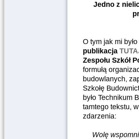
Jedno z niel
p
O tym jak mi było
publikacja
TUTA
Zespołu Szkół P
formułą organiza
budowlanych, za
Szkołę Budownict
było Technikum B
tamtego tekstu, 
zdarzenia:
Wolę wspomnieć