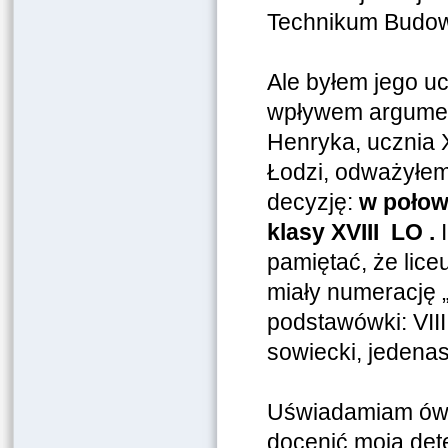
Technikum Budow
Ale byłem jego uc
wpływem argument
Henryka, ucznia 
Łodzi, odważyłem 
decyzję:
w połowi
klasy XVIII LO .
pamiętać, że liceu
miały numerację 
podstawówki: VIII
sowiecki, jedenas
Uświadamiam ów f
docenić moją dete