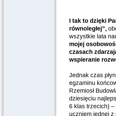
I tak to dzięki P
równoległej”,
obo
wszystkie lata n
mojej osobowośc
czasach zdarzaj
wspieranie rozwo
Jednak czas płyn
egzaminu końcow
Rzemiosł Budowlan
dziesięciu najlep
6 klas trzecich)
uczniem jednej z