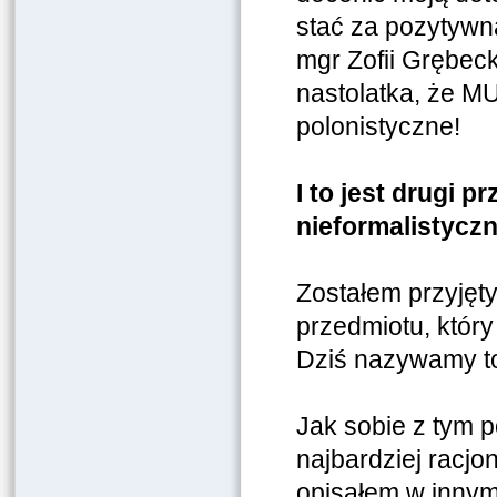
stać za pozytywn
mgr Zofii Grębeck
nastolatka, że MU
polonistyczne!
I to jest drugi 
nieformalistyczni
Zostałem przyjęt
przedmiotu, który
Dziś nazywamy to
Jak sobie z tym p
najbardziej racjo
opisałem w inny