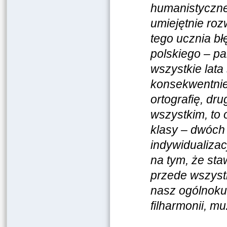
humanistyczne
umiejętnie roz
tego ucznia bł
polskiego – pa
wszystkie lat
konsekwentnie
ortografię, dru
wszystkim, to 
klasy – dwóch
indywidualizac
na tym, że sta
przede wszyst
nasz ogólnokul
filharmonii, 