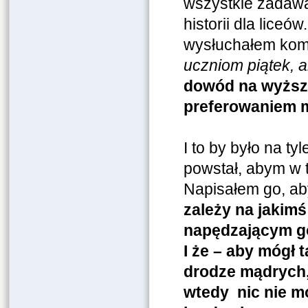
wszystkie zadawa
historii dla liceó
wysłuchałem kome
uczniom piątek, 
dowód na wyższo
preferowaniem 
I to by było na ty
powstał, abym w t
Napisałem go, ab
zależy na jakimś
napędzającym go
I że – aby mógł 
drodze mądrych,
wtedy nic nie m