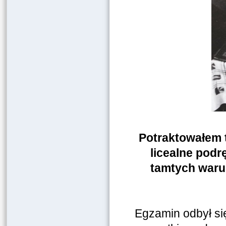
Potraktowałem t
licealne podrę
tamtych warun
Egzamin odbył s