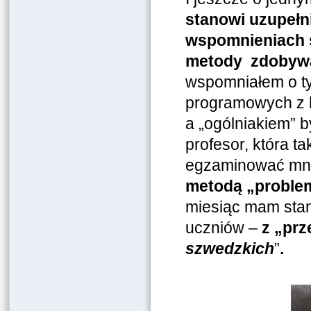
stanowi uzupełn
wspomnieniach s
metody zdobywan
wspomniałem o ty
programowych z 
a „ogólniakiem” b
profesor, która t
egzaminować mnie
metodą „probl
miesiąc mam sta
uczniów –
z „prz
szwedzkich
”
.