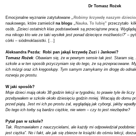
Dr Tomasz Rożek
Emocjonalne wyznanie zatytułowane
„Robimy krzywdę naszym dzieci
naukowego, które zamieścił
na blogu
„Nauka. To lubię”
przeczytało kilk
osób. „
Dzieci ostatnich klas podstawówek są przeciążone pracą. Wygląda
ma nikogo kto wie ze taki wysiłek jest ponad dziecięce możliwości?
” – py
córki – siódmoklasistki. […]
Aleksandra Pezda: Robi pan jakąś krzywdę Zuzi i Jankowi?
Tomasz Rożek
: Obawiam się, że w pewnym sensie tak jest. Staram się, 
szkole a w ten sposób przyczyniam się do tego, że są przepracowane. My
ich mózgi oraz ich kręgosłupy. Tym samym zamykamy im drogę do odnalezi
rozwoju po prostu.
W jaki sposób?
Moje dzieci mają około 38 godzin lekcji w tygodniu, to prawie tyle ile licz
przebywałem w szkole około dziesięciu godzin mniej. Wracają do domu p
przed piątą. Jest mi ich po prostu żal, wyglądają jak cyborgi, jakby wpadł
Do tego ich torby są bardzo ciężkie, nie wiem – czy to jest niezbędne?
Pytał pan w szkole?
Tak. Rozmawiałem z nauczycielami, ale każdy mi odpowiedział podobnie:
jest ciężka”. No i fakt, ale jak się zbierze te książki do ośmiu lekcji, do