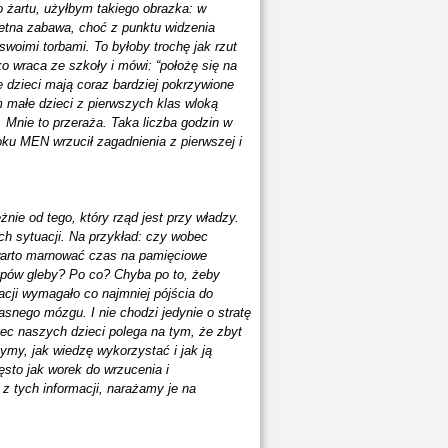
do żartu, użyłbym takiego obrazka: w
ietna zabawa, choć z punktu widzenia
 swoimi torbami. To byłoby trochę jak rzut
ko wraca ze szkoły i mówi: “położę się na
 dzieci mają coraz bardziej pokrzywione
 małe dzieci z pierwszych klas wloką
. Mnie to przeraża. Taka liczba godzin w
oku MEN wrzucił zagadnienia z pierwszej i
żnie od tego, który rząd jest przy władzy.
h sytuacji. Na przykład: czy wobec
warto marnować czas na pamięciowe
ypów gleby? Po co? Chyba po to, żeby
acji wymagało co najmniej pójścia do
własnego mózgu. I nie chodzi jedynie o stratę
ec naszych dzieci polega na tym, że zbyt
my, jak wiedzę wykorzystać i jak ją
sto jak worek do wrzucenia i
 z tych informacji, narażamy je na