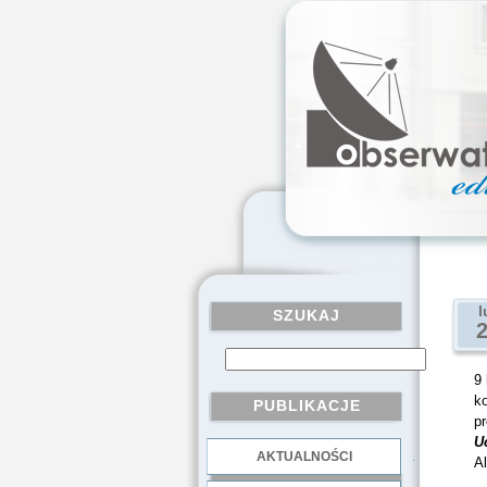
l
SZUKAJ
9 
k
PUBLIKACJE
p
U
AKTUALNOŚCI
.
Al