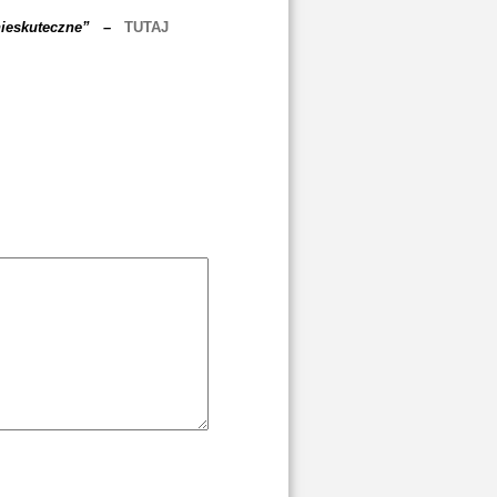
t nieskuteczne” –
TUTAJ