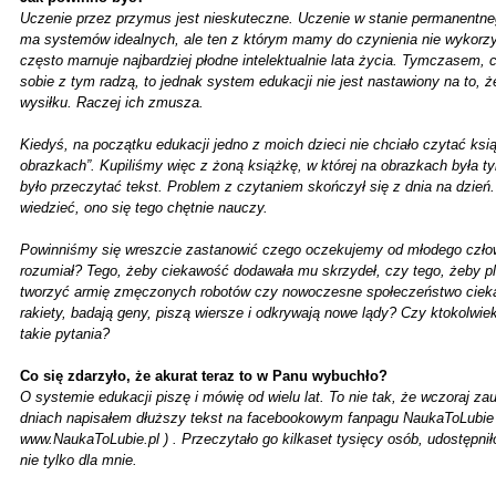
Uczenie przez przymus jest nieskuteczne. Uczenie w stanie permanentne
ma systemów idealnych, ale ten z którym mamy do czynienia nie wykorzys
często marnuje najbardziej płodne intelektualnie lata życia. Tymczasem, 
sobie z tym radzą, to jednak system edukacji nie jest nastawiony na to
wysiłku. Raczej ich zmusza.
Kiedyś, na początku edukacji jedno z moich dzieci nie chciało czytać ksią
obrazkach”. Kupiliśmy więc z żoną książkę, w której na obrazkach była tyl
było przeczytać tekst. Problem z czytaniem skończył się z dnia na dzień
wiedzieć, ono się tego chętnie nauczy.
Powinniśmy się wreszcie zastanowić czego oczekujemy od młodego człow
rozumiał? Tego, żeby ciekawość dodawała mu skrzydeł, czy tego, żeby 
tworzyć armię zmęczonych robotów czy nowoczesne społeczeństwo ciekaw
rakiety, badają geny, piszą wiersze i odkrywają nowe lądy? Czy ktokolwie
takie pytania?
Co się zdarzyło, że akurat teraz to w Panu wybuchło?
O systemie edukacji piszę i mówię od wielu lat. To nie tak, że wczoraj z
dniach napisałem dłuższy tekst na facebookowym fanpagu NaukaToLubie (
www.NaukaToLubie.pl ) . Przeczytało go kilkaset tysięcy osób, udostępnił
nie tylko dla mnie.