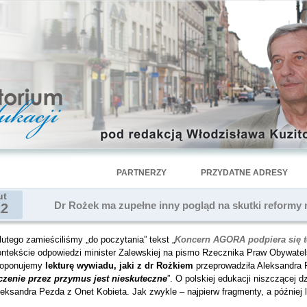
PARTNERZY
PRZYDATNE ADRESY
ut
Dr Rożek ma zupełne inny pogląd na skutki reformy 
22
lutego zamieściliśmy „do poczytania” tekst „
Koncern AGORA podpiera się t
ontekście odpowiedzi minister Zalewskiej na pismo Rzecznika Praw Obywatel
roponujemy
lekturę wywiadu, jaki z dr Rożkiem
przeprowadziła Aleksandr
czenie przez przymus jest nieskuteczne
”. O polskiej edukacji niszczącej
eksandra Pezda z Onet Kobieta. Jak zwykle – najpierw fragmenty, a później l