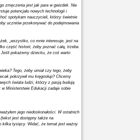
go zmęczenia jest jak para w gwizdek. Nie
tuje potencjału nowych technologii i
choć spotykam nauczycieli, którzy świetnie
, żeby uczniów przekonywać do podejmowania
żek, „wszystko, co mnie interesuje, jest na
ko część historii, żeby poznać całą, trzeba
. Jeśli pokażemy dziecku, że coś warto
ieka? Tego, żeby umiał czy tego, żeby
plecak pokrzywił mu kręgosłup? Chcemy
ych świata ludzi, którzy z pasją budują
k w Ministerstwie Edukacji zadaje sobie
auważyłem jego niedoskonałości. W ostatnich
tekst jest dostępny także na
o kilka tysięcy. Widać, że temat jest ważny