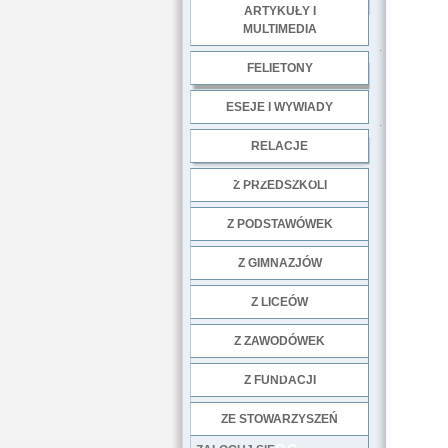
ARTYKUŁY I
MULTIMEDIA
.
FELIETONY
ESEJE I WYWIADY
.
RELACJE
DOBRE PRAKTYKI
Z PRZEDSZKOLI
Z PODSTAWÓWEK
Z GIMNAZJÓW
Z LICEÓW
Z ZAWODÓWEK
NGO
Z FUNDACJI
ZE STOWARZYSZEŃ