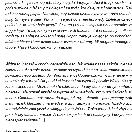
piórniki itd., plecak się robi duży i ciężki. Gdybym chciał to sprowadzić 
podstawówce mieliśmy z kolegami zawody, kto dalej rzuci tornistrem. Św
rodzica raczej głupia. Nie wiem, czy dzisiaj dzieci byłyby w stanie rzucać
kulą. Śmieje się pani? No, a mi nie jest do śmiechu, kiedy 12-letnie dziec
podłodze, bo mnie bolą plecy”. Czytam przecież wypowiedzi ortopedów, że
kręgosłupy. To się zaczyna w pierwszych klasach. Takie maluchy, całkiem
tornistry za sobą na kółkach i mają kłopot, żeby je wciągnąć po schodach
siódmej klasie Pana dzieci akurat wynika z reformy. W program jednego r
drugiej klasy likwidowanych gimnazjów.
Widzę to inaczej – chodzi generalnie o to, jak działa nasza szkoła, niezale
Nasza szkoła działa często przeciw naszym dzieciom. Jest mnóstwo takic
powszechnego dostępu do informacji encyklopedycznych w internecie – 
uczenie się faktów? Na przykład lewych i prawych dopływów Wisły albo t
zaraz zapomnieć. Może miało to jakiś sens, kiedy dotarcie do tych inform
biblioteki, ale dzisiaj łatwiej to wyszukać w telefonie, niż w szufladkach 
czasu. Generalny mój zarzut do tego, jak my – dorośli – postępujemy wob
mały nacisk kładziemy na wiedzę, a zbyt duży na informacje. Rzadko uczy
samodzielnie zdobywać z wiarygodnych źródeł. Traktujemy dzieci zbyt czę
przechowywania informacji. A przecież jeśli ich nie nauczymy korzystania
niebezpieczeństwa.
[…]
Jak powinno być?