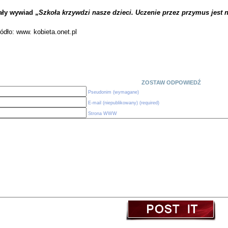
ały wywiad „
Szkoła krzywdzi nasze dzieci. Uczenie przez przymus jes
ódło: www. kobieta.onet.pl
ZOSTAW ODPOWIEDŹ
Pseudonim (wymagane)
E-mail (niepublikowany) (required)
Strona WWW