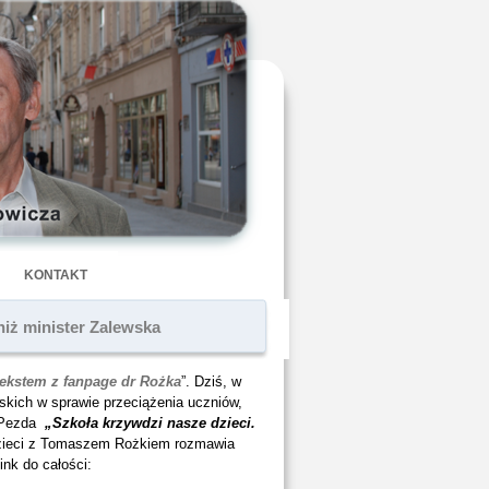
KONTAKT
niż minister Zalewska
ekstem z fanpage dr Rożka
”. Dziś, w
skich w sprawie przeciążenia uczniów,
a Pezda
„Szkoła krzywdzi nasze dzieci.
 dzieci z Tomaszem Rożkiem rozmawia
ink do całości: