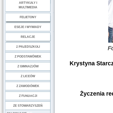
ARTYKUŁY I
MULTIMEDIA
.
FELIETONY
ESEJE I WYWIADY
.
RELACJE
DOBRE PRAKTYKI
Z PRZEDSZKOLI
F
Z PODSTAWÓWEK
Krystyna Starc
Z GIMNAZJÓW
Z LICEÓW
Z ZAWODÓWEK
Życzenia re
NGO
Z FUNDACJI
ZE STOWARZYSZEŃ