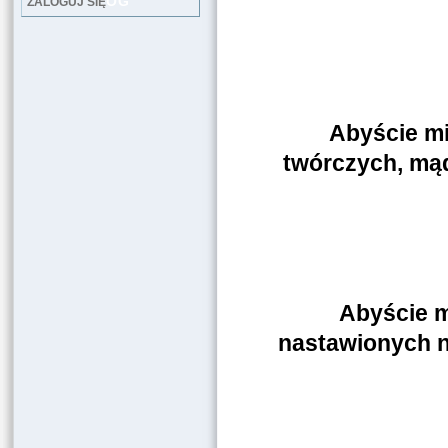
LOG
ZALOGUJ SIĘ
Abyście mi
twórczych, mąd
Abyście m
nastawionych n