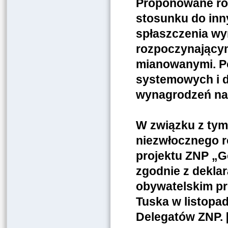
Proponowane roz
stosunku do inn
spłaszczenia wy
rozpoczynającym
mianowanymi. P
systemowych i d
wynagrodzeń nau
W związku z ty
niezwłocznego 
projektu ZNP „Go
zgodnie z dekla
obywatelskim pr
Tuska w listopad
Delegatów ZNP. 