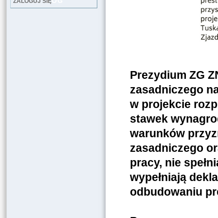
LOG
ZALOGUJ SIĘ
Prezydium ZG ZN
zasadniczego na
w projekcie roz
stawek wynagrod
warunków przyz
zasadniczego or
pracy, nie spełn
wypełniają dekl
odbudowaniu pre