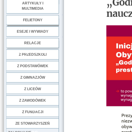
ARTYKUŁY I
MULTIMEDIA
.
FELIETONY
ESEJE I WYWIADY
.
RELACJE
DOBRE PRAKTYKI
Z PRZEDSZKOLI
Z PODSTAWÓWEK
Z GIMNAZJÓW
Z LICEÓW
Z ZAWODÓWEK
NGO
Z FUNDACJI
ZE STOWARZYSZEŃ