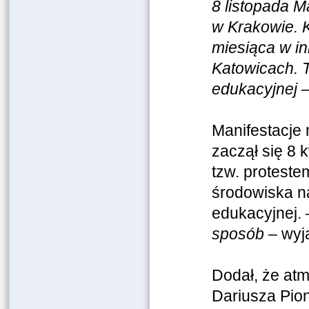
8 listopada M
w Krakowie. 
miesiąca w i
Katowicach. T
edukacyjnej
Manifestacje 
zaczął się 8
tzw. protest
środowiska nau
edukacyjnej.
sposób
– wyja
Dodał, że atm
Dariusza Pio