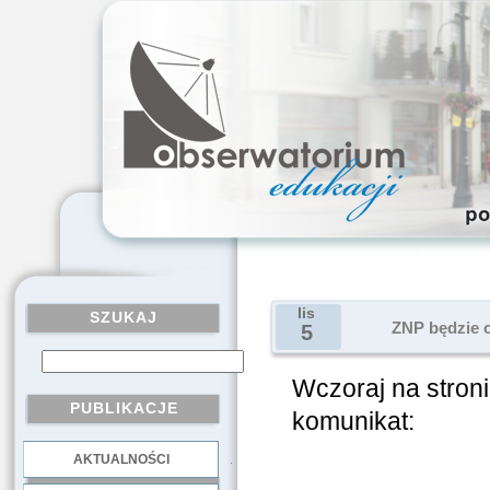
lis
SZUKAJ
ZNP będzie o
5
Wczoraj na stron
PUBLIKACJE
komunikat:
AKTUALNOŚCI
.
Manifesta