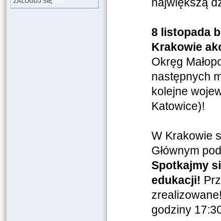
największą d
LOG
ZALOGUJ SIĘ
8 listopada 
Krakowie ak
Okręg Małopo
następnych m
kolejne wojew
Katowice)!
W Krakowie sp
Głównym pod 
Spotkajmy si
edukacji!
Prz
zrealizowane!
godziny 17:3