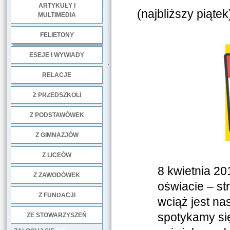
ARTYKUŁY I
(najbliższy piątek
MULTIMEDIA
.
FELIETONY
ESEJE I WYWIADY
.
RELACJE
DOBRE PRAKTYKI
Z PRZEDSZKOLI
Z PODSTAWÓWEK
Z GIMNAZJÓW
Z LICEÓW
8 kwietnia 201
Z ZAWODÓWEK
oświacie – st
NGO
Z FUNDACJI
wciąż jest n
spotykamy się
ZE STOWARZYSZEŃ