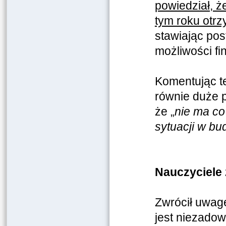
powiedział, ż
tym roku otr
stawiając pos
możliwości f
Komentując te
równie duże p
że „
nie ma c
sytuacji w bu
Nauczyciele 
Zwrócił uwagę
jest niezadowo