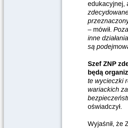
edukacyjnej, a
zdecydowanej
przeznaczonyc
– mówił.
Poza
inne działani
są podejmowa
Szef ZNP zde
będą organi
te wycieczki 
wariackich z
bezpieczeńst
oświadczył.
Wyjaśnił, że 