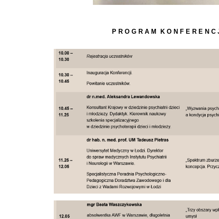
P R O G R A M K O N F E R E N C J