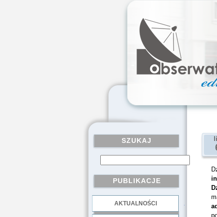
l
SZUKAJ
Dz
i
PUBLIKACJE
D
m
AKTUALNOŚCI
.
a
p