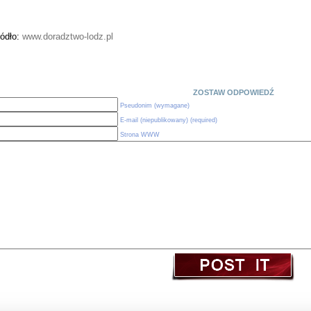
ródło:
www.doradztwo-lodz.pl
ZOSTAW ODPOWIEDŹ
Pseudonim (wymagane)
E-mail (niepublikowany) (required)
Strona WWW