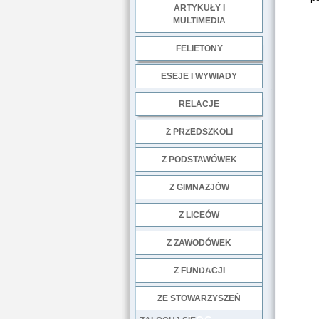
ARTYKUŁY I
MULTIMEDIA
.
FELIETONY
ESEJE I WYWIADY
.
RELACJE
DOBRE PRAKTYKI
Z PRZEDSZKOLI
Z PODSTAWÓWEK
Z GIMNAZJÓW
Z LICEÓW
Z ZAWODÓWEK
NGO
Z FUNDACJI
ZE STOWARZYSZEŃ