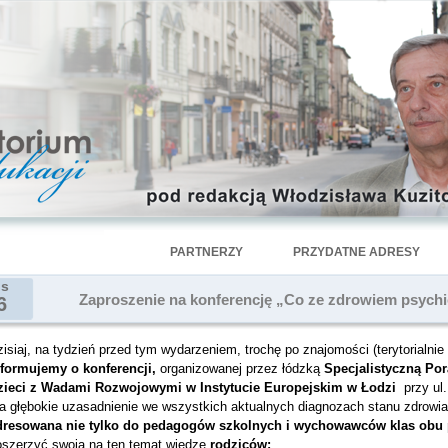
PARTNERZY
PRZYDATNE ADRESY
is
Zaproszenie na konferencję „Co ze zdrowiem psychi
6
isiaj, na tydzień przed tym wydarzeniem, trochę po znajomości (terytorialnie
nformujemy o konferencji,
organizowanej przez łódzką
Specjalistyczną Po
zieci z Wadami Rozwojowymi w Instytucie Europejskim w Łodzi
przy ul
a głębokie uzasadnienie we wszystkich aktualnych diagnozach stanu zdrowia 
dresowana nie tylko do pedagogów szkolnych i wychowawców klas obu 
oszerzyć swoją na ten temat wiedzę
rodziców: