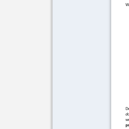
W
De
do
wd
p