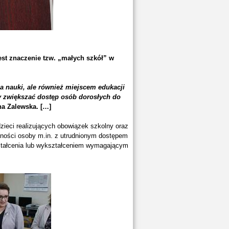
est znaczenie tzw. „małych szkół” w
a nauki, ale również miejscem edukacji
y zwiększać dostęp osób dorosłych do
na Zalewska. […]
ieci realizujących obowiązek szkolny oraz
lności osoby m.in. z utrudnionym dostępem
ształcenia lub wykształceniem wymagającym