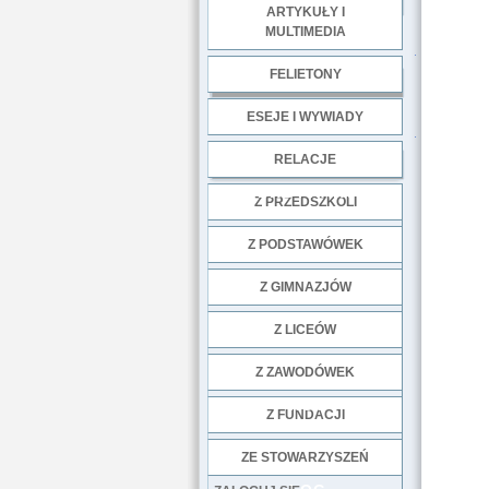
ARTYKUŁY I
MULTIMEDIA
.
FELIETONY
ESEJE I WYWIADY
.
RELACJE
DOBRE PRAKTYKI
Z PRZEDSZKOLI
Z PODSTAWÓWEK
Z GIMNAZJÓW
Z LICEÓW
Z ZAWODÓWEK
NGO
Z FUNDACJI
ZE STOWARZYSZEŃ