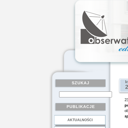
k
SZUKAJ
2
p
PUBLIKACJE
ob
s
AKTUALNOŚCI
.