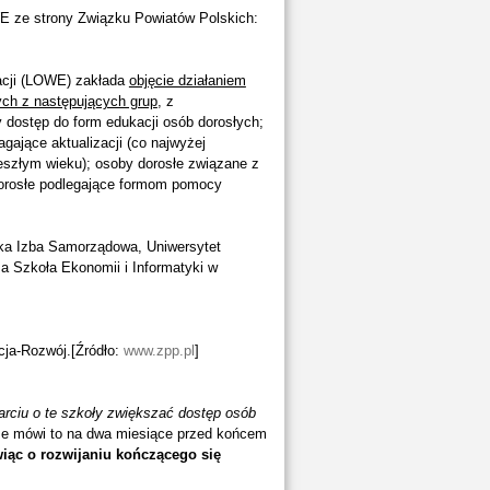
E ze strony Związku Powiatów Polskich:
acji (LOWE) zakłada
objęcie działaniem
ych z następujących grup
, z
 dostęp do form edukacji osób dorosłych;
gające aktualizacji (co najwyżej
eszłym wieku); osoby dorosłe związane z
dorosłe podlegające formom pomocy
ka Izba Samorządowa, Uniwersytet
za Szkoła Ekonomii i Informatyki w
ja-Rozwój.[Źródło:
www.zpp.pl
]
arciu o te szkoły zwiększać dostęp osób
 że mówi to na dwa miesiące przed końcem
iąc o rozwijaniu kończącego się