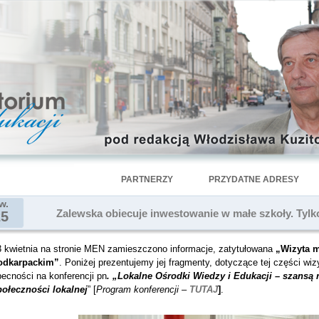
PARTNERZY
PRZYDATNE ADRESY
w.
Zalewska obiecuje inwestowanie w małe szkoły. Tylko 
25
3 kwietnia na stronie MEN zamieszczono informacje, zatytułowana
„Wizyta m
odkarpackim”
. Poniżej prezentujemy jej fragmenty, dotyczące tej części wizy
ecności na konferencji pn
. „Lokalne Ośrodki Wiedzy i Edukacji – szansą 
połeczności lokalnej
” [
Program konferencji –
TUTAJ
]
.