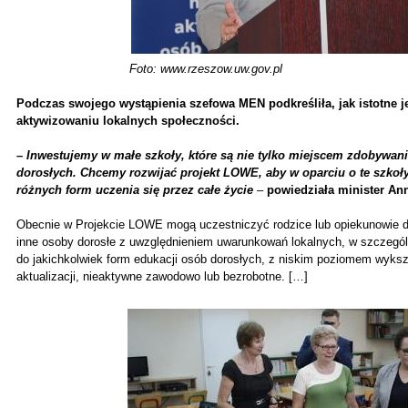
Foto: www.rzeszow.uw.gov.pl
Podczas swojego wystąpienia szefowa MEN podkreśliła, jak istotne j
aktywizowaniu lokalnych społeczności.
– Inwestujemy w małe szkoły, które są nie tylko miejscem zdobywani
dorosłych. Chcemy rozwijać projekt LOWE, aby w oparciu o te szkoł
różnych form uczenia się przez całe życie
–
powiedziała minister An
Obecnie w Projekcie LOWE mogą uczestniczyć rodzice lub opiekunowie dz
inne osoby dorosłe z uwzględnieniem uwarunkowań lokalnych, w szczegó
do jakichkolwiek form edukacji osób dorosłych, z niskim poziomem wyk
aktualizacji, nieaktywne zawodowo lub bezrobotne. […]