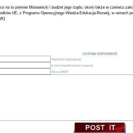
co na to premier Morawiecki i budżet jego rządu, skoro także w czerwcu zako
rodków UE, z Programu Operacyjnego Wiedza-Edukacja-Rozwój, w ramach pe
WK]
ZOSTAW ODPOWIEDŹ
Pseudonim (wymagane)
E-mail (niepublikowany) (required)
Strona WWW