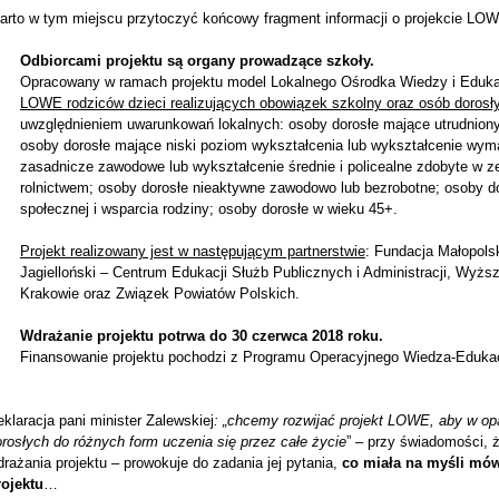
arto w tym miejscu przytoczyć końcowy fragment informacji o projekcie LOW
Odbiorcami projektu są organy prowadzące szkoły.
Opracowany w ramach projektu model Lokalnego Ośrodka Wiedzy i Eduk
LOWE rodziców dzieci realizujących obowiązek szkolny oraz osób dorosł
uwzględnieniem uwarunkowań lokalnych: osoby dorosłe mające utrudniony
osoby dorosłe mające niski poziom wykształcenia lub wykształcenie wyma
zasadnicze zawodowe lub wykształcenie średnie i policealne zdobyte w z
rolnictwem; osoby dorosłe nieaktywne zawodowo lub bezrobotne; osoby 
społecznej i wsparcia rodziny; osoby dorosłe w wieku 45+.
Projekt realizowany jest w następującym partnerstwie
: Fundacja Małopols
Jagielloński – Centrum Edukacji Służb Publicznych i Administracji, Wyżs
Krakowie oraz Związek Powiatów Polskich.
Wdrażanie projektu potrwa do 30 czerwca 2018 roku.
Finansowanie projektu pochodzi z Programu Operacyjnego Wiedza-Edukac
klaracja pani minister Zalewskiej
: „chcemy rozwijać projekt LOWE, aby w op
rosłych do różnych form uczenia się przez całe życie
” – przy świadomości,
rażania projektu – prowokuje do zadania jej pytania,
co miała na myśli mów
rojektu
…