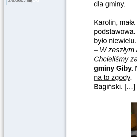
LOG
ZALOGUJ SIĘ
dla gminy.
Karolin, mała
podstawowa. 
było niewielu.
–
W zeszłym r
Chcieliśmy z
gminy Giby.
na to zgody
. 
Bagiński. […]