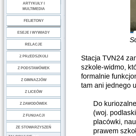
ARTYKUŁY I
MULTIMEDIA
.
FELIETONY
ESEJE I WYWIADY
.
S
RELACJE
DOBRE PRAKTYKI
Z PRZEDSZKOLI
Stacja TVN24 zam
szkole-widmo, kt
Z PODSTAWÓWEK
formalnie funkcjo
Z GIMNAZJÓW
tam ani jednego u
Z LICEÓW
Do kuriozalne
Z ZAWODÓWEK
(woj. podlask
NGO
Z FUNDACJI
placówki, nau
ZE STOWARZYSZEŃ
prawem szkoł