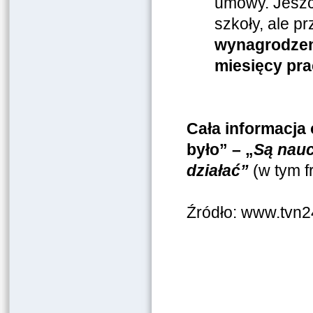
umowy. Jeszc
szkoły, ale p
wynagrodze
miesięcy pra
Cała informacja o
było” – „
Są nauc
działać”
(w tym 
Źródło: www.tvn2