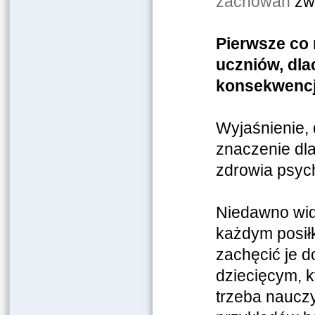
zachowań
zwi
Pierwsze co 
uczniów, dla
konsekwencj
Wyjaśnienie,
znaczenie dla
zdrowia psych
Niedawno wid
każdym posiłk
zachęcić je d
dziecięcym, k
trzeba nauczy