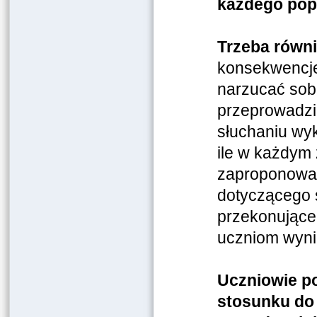
każdego pop
Trzeba równ
konsekwencje
narzucać sobi
przeprowadzi
słuchaniu wyk
ile w każdym
zaproponować
dotyczącego 
przekonujące
uczniom wyni
Uczniowie po
stosunku do