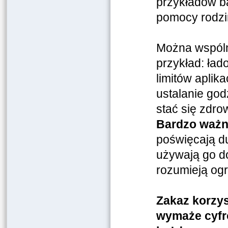
przykładów b
pomocy rodzi
Można wspóln
przykład: ład
limitów aplik
ustalanie god
stać się zdr
Bardzo ważny 
poświęcają du
używają go do 
rozumieją ogr
Zakaz korzy
wymaże cyfr