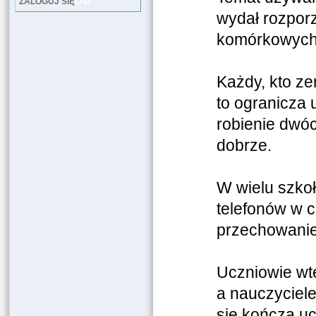
LOG
ZALOGUJ SIĘ
wydał rozpor
komórkowych
Każdy, kto ze
to ogranicza 
robienie dwóc
dobrze.
W wielu szko
telefonów w c
przechowanie 
Uczniowie wte
a nauczyciele
się kończą uc