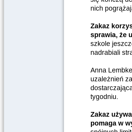
nich pogrążaj
Zakaz korzys
sprawia, że 
szkole jeszcz
nadrabiali st
Anna Lembke, 
uzależnień z
dostarczająca
tygodniu.
Zakaz używan
pomaga w wy