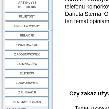
ARTYKUŁY I
telefonu komórk
MULTIMEDIA
.
Danuta Sterna. Oto
FELIETONY
ten temat opiniam
ESEJE I WYWIADY
.
RELACJE
DOBRE PRAKTYKI
Z PRZEDSZKOLI
Z PODSTAWÓWEK
Z GIMNAZJÓW
Z LICEÓW
Z ZAWODÓWEK
NGO
Czy zakaz uży
Z FUNDACJI
ZE STOWARZYSZEŃ
Temat używan