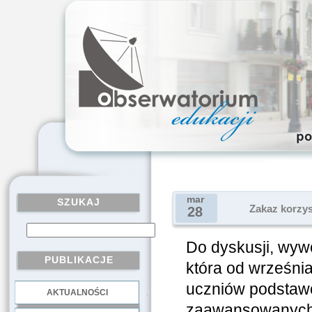
mar
SZUKAJ
Zakaz korzys
28
Do dyskusji, wyw
PUBLIKACJE
która od wrześni
uczniów podstawó
AKTUALNOŚCI
.
zaawansowanych 