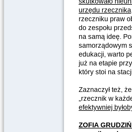
skutkowało nieun
urzędu rzecznika
rzeczniku praw o
do zespołu przeds
na samą ideę. P
samorządowym st
edukacji, warto
już na etapie prz
który stoi na stac
Zaznaczył też, ż
„rzecznik w każde
efektywniej było
ZOFIA GRUDZI