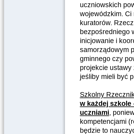
uczniowskich pow
wojewódzkim. Ci 
kuratorów. Rzec
bezpośredniego w
inicjowanie i ko
samorządowym pro
gminnego czy pow
projekcie ustawy
jeśliby mieli być 
Szkolny Rzeczni
w każdej szkole
uczniami
,
poniew
kompetencjami (r
będzie to nauczy