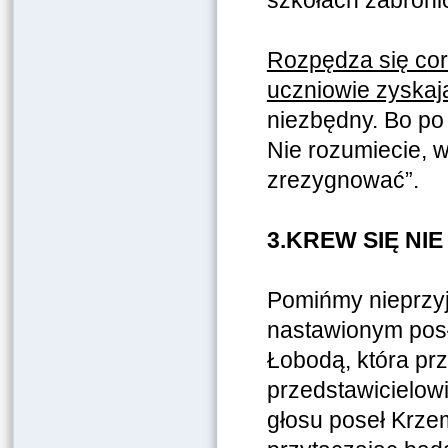
szkołach zabroni
Rozpędza się cor
uczniowie zyskaj
niezbędny. Bo po 
Nie rozumiecie, w
zrezygnować”.
3.KREW SIĘ NI
Pomińmy nieprzy
nastawionym pos
Łobodą, która pr
przedstawicielowi
głosu poseł Krzem