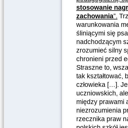
stosowanie nagr
zachowania
”.
Trz
warunkowania me
śliniącymi się ps
nadchodzącym szo
zrozumieć silny 
chronieni przed 
Straszne to, wsz
tak kształtować, 
człowieka […]. J
uczniowskich, al
między prawami a
niezrozumienia pr
rzecznika praw n
polskich szkół jes