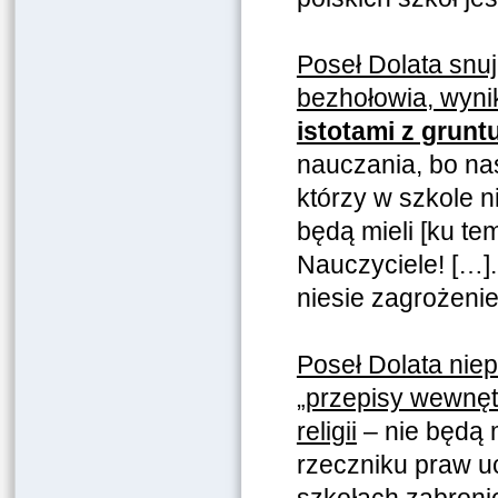
Poseł Dolata snuj
bezhołowia, wyni
istotami z grunt
nauczania, bo nas
którzy w szkole n
będą mieli [ku te
Nauczyciele! […]
niesie zagrożeni
Poseł Dolata niep
„przepisy wewnętr
religii
– nie będą 
rzeczniku praw u