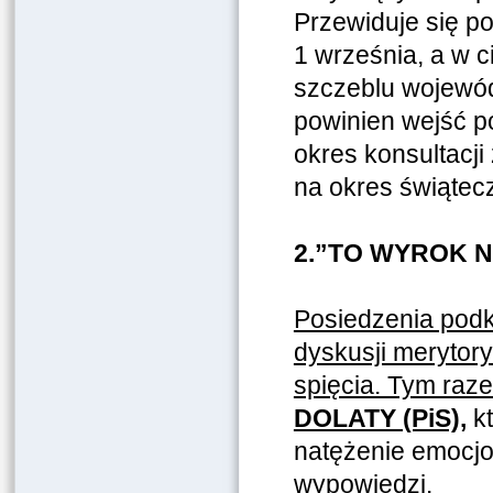
Przewiduje się p
1 września, a w 
szczeblu wojewód
powinien wejść po
okres konsultacji
na okres świątec
2.”TO WYROK 
Posiedzenia podk
dyskusji merytory
spięcia. Tym raze
DOLATY (PiS),
kt
natężenie emocjo
wypowiedzi.