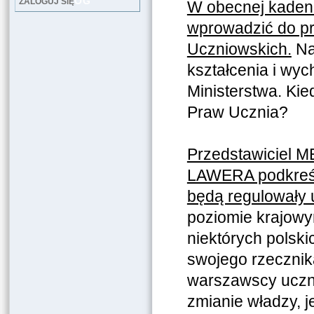
LOG
ZALOGUJ SIĘ
W obecnej kadenc
wprowadzić do p
Uczniowskich.
Na
kształcenia i wyc
Ministerstwa. Ki
Praw Ucznia?
Przedstawiciel 
LAWERA podkreśli
będą regulowały
poziomie krajowym
niektórych polski
swojego rzecznik
warszawscy uczni
zmianie władzy, j