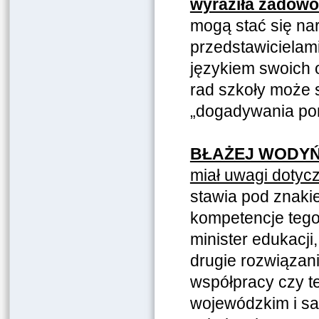
wyraziła zadowo
mogą stać się na
przedstawicielam
językiem swoich 
rad szkoły może 
„dogadywania pon
BŁAŻEJ WODYŃ
miał uwagi dotyc
stawia pod znaki
kompetencje tego
minister edukacji
drugie rozwiązani
współpracy czy t
wojewódzkim i s