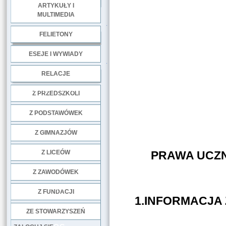
ARTYKUŁY I
MULTIMEDIA
.
FELIETONY
ESEJE I WYWIADY
.
RELACJE
DOBRE PRAKTYKI
Z PRZEDSZKOLI
Z PODSTAWÓWEK
Z GIMNAZJÓW
Z LICEÓW
PRAWA UCZN
Z ZAWODÓWEK
NGO
Z FUNDACJI
1.INFORMACJA 
ZE STOWARZYSZEŃ