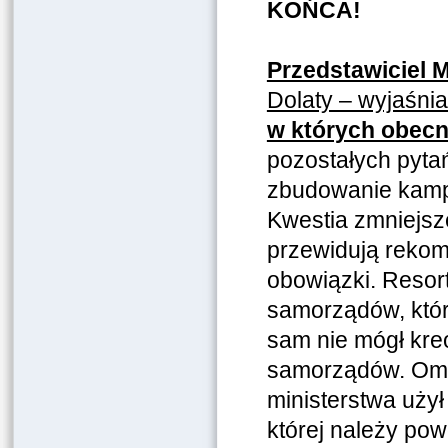
KOŃCA!
Przedstawiciel 
Dolaty – wyjaśni
w których obecn
pozostałych pytań
zbudowanie kampa
Kwestia zmniejsze
przewidują reko
obowiązki. Resor
samorządów, któr
sam nie mógł kre
samorządów. Omaw
ministerstwa użył
której należy po