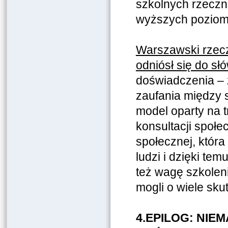
szkolnych rzecz
wyższych poziom
Warszawski rzec
odniósł się do sł
doświadczenia – 
zaufania między 
model oparty na t
konsultacji społ
społecznej, któr
ludzi i dzięki tem
też wagę szkoleni
mogli o wiele skut
4.EPILOG: NIE