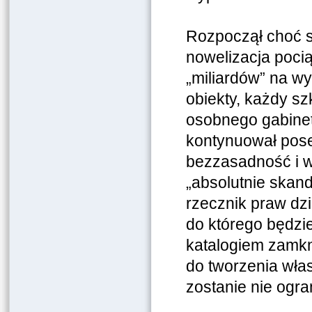
Rozpoczął choć sp
nowelizacja poci
„miliardów” na wy
obiekty, każdy sz
osobnego gabinet
kontynuował pose
bezzasadność i 
„absolutnie skand
rzecznik praw dz
do którego będzi
katalogiem zamkn
do tworzenia wła
zostanie nie ogra