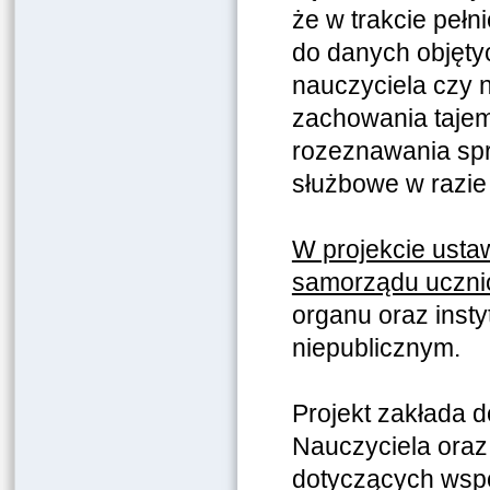
że w trakcie pełn
do danych objęty
nauczyciela czy 
zachowania tajem
rozeznawania sp
służbowe w razie
W projekcie usta
samorządu uczni
organu oraz inst
niepublicznym.
Projekt zakłada 
Nauczyciela oraz
dotyczących wspó