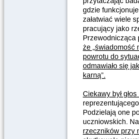
przytaczając bada
gdzie funkcjonuje
załatwiać wiele 
pracujący jako rz
Przewodnicząca 
że „świadomość m
powrotu do sytuac
odmawiało się jak
karną”.
Ciekawy był głos
reprezentująceg
Podzielają one p
uczniowskich. N
rzeczników przy m