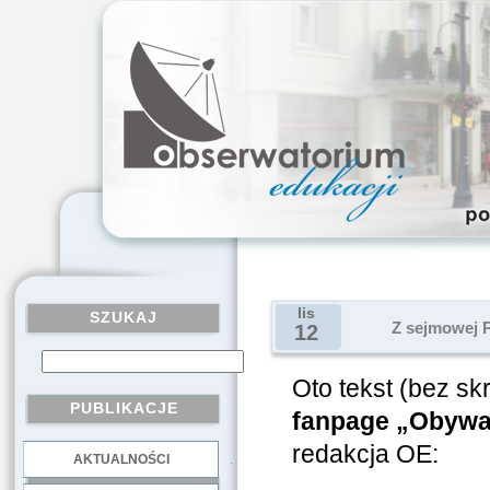
lis
SZUKAJ
Z sejmowej P
12
Oto tekst (bez sk
PUBLIKACJE
fanpage „Obywat
redakcja OE:
AKTUALNOŚCI
.