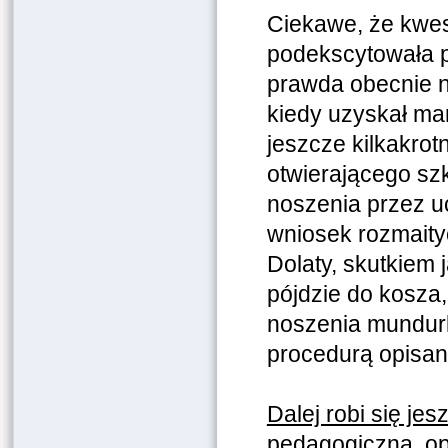
Ciekawe, że kwes
podekscytowała po
prawda obecnie n
kiedy uzyskał man
jeszcze kilkakrot
otwierającego s
noszenia przez uc
wniosek rozmaity
Dolaty, skutkiem 
pójdzie do kosza
noszenia mundurk
procedurą opisan
Dalej robi się jes
pedagogiczną, op