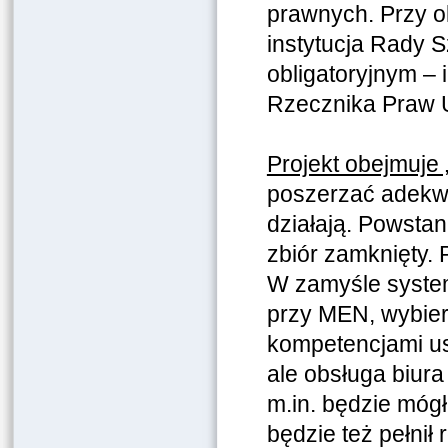
prawnych. Przy ok
instytucja Rady S
obligatoryjnym –
Rzecznika Praw 
Projekt obejmuje
poszerzać adekwa
działają. Powsta
zbiór zamknięty.
W zamyśle system
przy MEN, wybier
kompetencjami us
ale obsługa biur
m.in. będzie mógł
będzie też pełnił