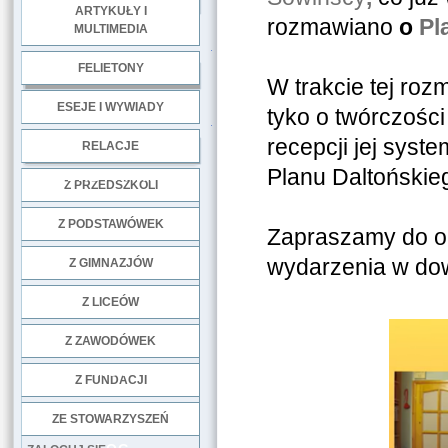
ARTYKUŁY I
rozmawiano
o
Pl
MULTIMEDIA
.
FELIETONY
W trakcie tej ro
ESEJE I WYWIADY
tyko o twórczośc
.
recepcji jej syste
RELACJE
Planu Daltońskie
DOBRE PRAKTYKI
Z PRZEDSZKOLI
Z PODSTAWÓWEK
Zapraszamy do ob
wydarzenia w dowo
Z GIMNAZJÓW
Z LICEÓW
Z ZAWODÓWEK
NGO
Z FUNDACJI
ZE STOWARZYSZEŃ