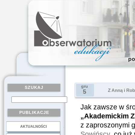
gru
SZUKAJ
Z Anną i Rob
5
Jak zawsze w śro
PUBLIKACJE
„Akademickim Z
z zaproszonymi g
AKTUALNOŚCI
.
Sowińscy
,
co już 