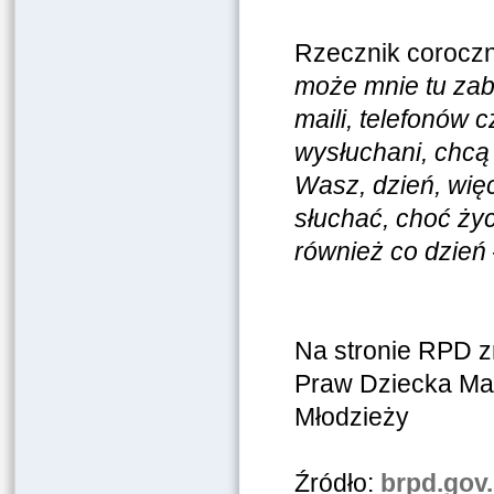
Rzecznik coroczni
może mnie tu zab
maili, telefonów 
wysłuchani, chcą 
Wasz, dzień, wię
słuchać, choć ż
również co dzień
Na stronie RPD z
Praw Dziecka Mar
Młodzieży
Źródło:
brpd.gov.