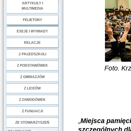
ARTYKUŁY I
MULTIMEDIA
.
FELIETONY
ESEJE I WYWIADY
.
RELACJE
DOBRE PRAKTYKI
Z PRZEDSZKOLI
Z PODSTAWÓWEK
Foto. Kr
Z GIMNAZJÓW
Z LICEÓW
Z ZAWODÓWEK
NGO
Z FUNDACJI
„
Miejsca pamięc
ZE STOWARZYSZEŃ
szczególnych dl