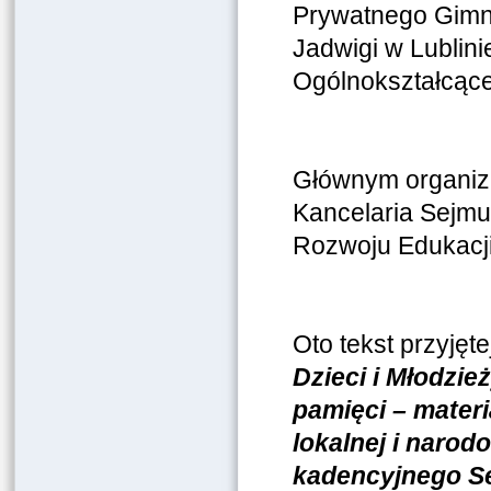
Prywatnego Gimna
Jadwigi w Lublin
Ogólnokształcące
Głównym organiza
Kancelaria Sejmu
Rozwoju Edukacji
Oto tekst przyję
Dzieci i Młodzie
pamięci – mater
lokalnej i naro
kadencyjnego Se