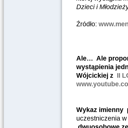
Dzieci i Młodzież
Źródło:
www.men.
Ale… Ale propon
wystąpienia jed
Wójcickiej z
II 
www.youtube.c
Wykaz imienny 
uczestniczenia w 
dwuosobowe zes