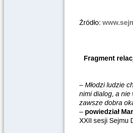
Źródło:
www.sejm
Fragment relacj
–
Młodzi ludzie c
nimi dialog, a ni
zawsze dobra oka
–
powiedział Ma
XXII sesji Sejmu D