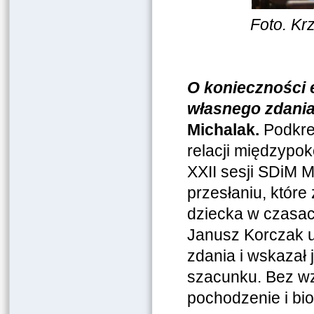
Foto. Kr
O konieczności 
własnego zdania
Michalak.
Podkreś
relacji międzypo
XXII sesji SDiM 
przesłaniu, któr
dziecka w czasac
Janusz Korczak u
zdania i wskazał
szacunku. Bez wzg
pochodzenie i bio