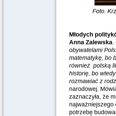
Foto. Kr
Młodych polityk
Anna Zalewska
.
obywatelami Polsk
matematykę, bo be
również polską li
historię, bo wtedy
rozmawiać z rodz
narodowej. Mówią
zaznaczyła, że m
najważniejszego 
potrzebę budowani