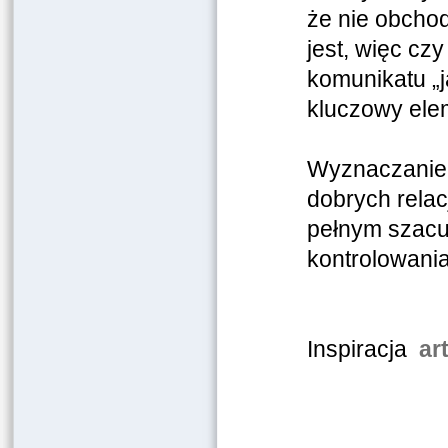
że ​​nie obch
jest, więc cz
komunikatu „j
kluczowy elem
Wyznaczanie 
dobrych relac
pełnym szacu
kontrolowania
Inspiracja
ar