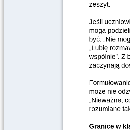
zeszyt.
Jeśli uczniow
mogą podzieli
być: „Nie mog
„Lubię rozmaw
wspólnie”. Z 
zaczynają dos
Formułowanie 
może nie odzw
„Nieważne, co
rozumiane ta
Granice w kl