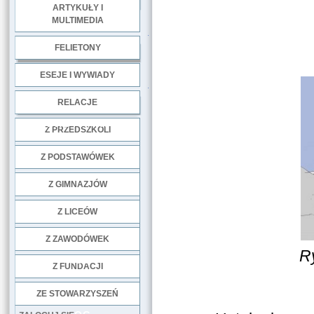
ARTYKUŁY I
MULTIMEDIA
.
Zasad
FELIETONY
ESEJE I WYWIADY
.
RELACJE
DOBRE PRAKTYKI
Z PRZEDSZKOLI
Z PODSTAWÓWEK
Z GIMNAZJÓW
Z LICEÓW
Z ZAWODÓWEK
R
NGO
Z FUNDACJI
ZE STOWARZYSZEŃ