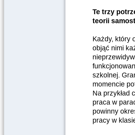
Te trzy potrz
teorii samos
Każdy, który 
objąć nimi ka
nieprzewidyw
funkcjonowani
szkolnej. Gra
momencie pot
Na przykład c
praca w parac
powinny okreś
pracy w klasie