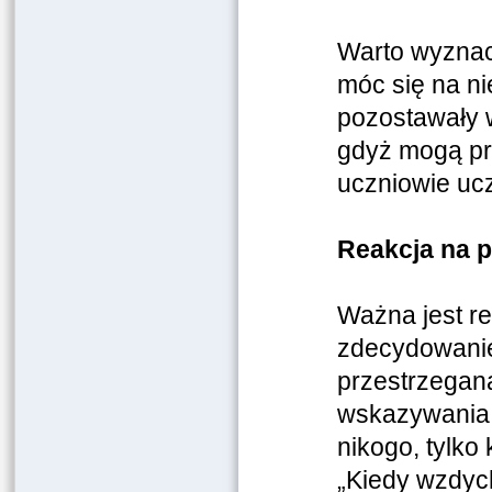
Warto wyznac
móc się na ni
pozostawały w
gdyż mogą pr
uczniowie uc
Reakcja na p
Ważna jest r
zdecydowanie
przestrzegana”
wskazywania 
nikogo, tylko
„Kiedy wzdych