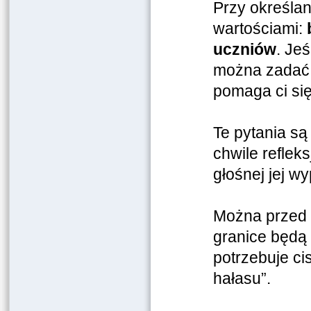
Przy określa
wartościami:
uczniów
. Jeś
można zadać i
pomaga ci si
Te pytania są
chwile reflek
głośnej jej w
Można przed p
granice będą 
potrzebuje ci
hałasu”.