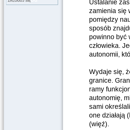
LOG
Ustalanie zas
ZALOGUJ SIĘ
zamienia się
pomiędzy nau
sposób znajd
powinno być 
człowieka. Je
autonomii, kt
Wydaje się, ż
granice. Gran
ramy funkcjo
autonomię, m
sami określal
one działają 
(więź).