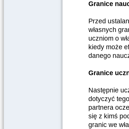
Granice nauc
Przed ustala
własnych gran
uczniom o wła
kiedy może e
danego nauczy
Granice uczn
Następnie uc
dotyczyć tego
partnera ocze
się z kimś po
granic we wł