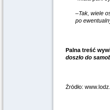
–
Tak, wiele o
po ewentualn
Palna treść wyw
doszło do samob
Źródło: www.lodz.