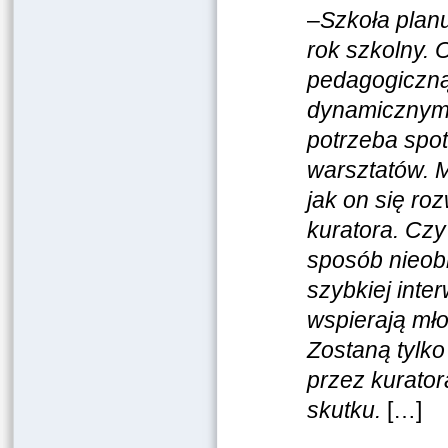
–
Szkoła planu
rok szkolny. 
pedagogiczną
dynamicznym 
potrzeba spot
warsztatów. M
jak on się ro
kuratora. Czy
sposób nieobl
szybkiej inte
wspierają mło
Zostaną tylk
przez kurator
skutku.
[…]