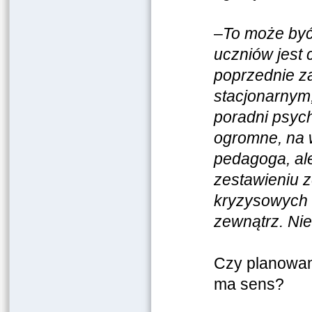
–
To może być
uczniów jest c
poprzednie z
stacjonarnym,
poradni psych
ogromne, na w
pedagoga, ale
zestawieniu z
kryzysowych 
zewnątrz. Nie
Czy planowan
ma sens?