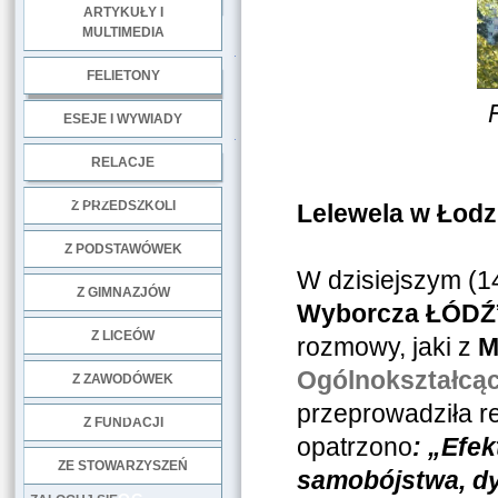
ARTYKUŁY I
MULTIMEDIA
.
FELIETONY
ESEJE I WYWIADY
.
RELACJE
Siedziba VI
DOBRE PRAKTYKI
Z PRZEDSZKOLI
Lelewela w Łodz
Z PODSTAWÓWEK
W dzisiejszym (1
Z GIMNAZJÓW
Wyborcza ŁÓDŹ
Z LICEÓW
rozmowy, jaki z
M
Ogólnokształcąc
Z ZAWODÓWEK
przeprowadziła r
NGO
Z FUNDACJI
opatrzono
: „
Efek
ZE STOWARZYSZEŃ
samobójstwa, dy