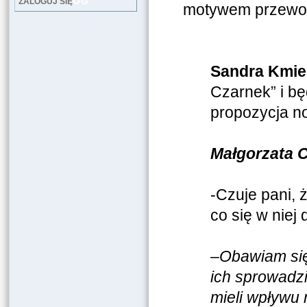
LOG
ZALOGUJ SIĘ
motywem przewod
Sandra Kmie
Czarnek” i bę
propozycja n
Małgorzata 
-Czuje pani, 
co się w niej 
–
Obawiam się
ich sprowadzi
mieli wpływu 