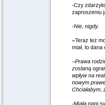
-Czy zdarzyło
zaproszeniu j
-Nie, nigdy.
–
Teraz też mo
miał, to dana 
–
Prawa rodzi
zostaną ogran
wpływ na real
nowym prawem
Chciałabym, 
-Miała pani s