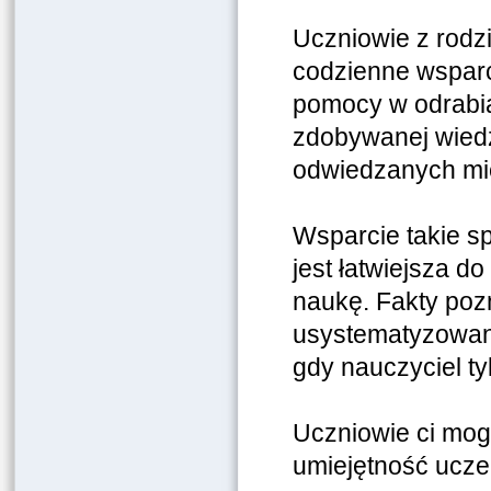
Uczniowie z rodz
codzienne wsparc
pomocy w odrabia
zdobywanej wiedz
odwiedzanych m
Wsparcie takie s
jest łatwiejsza d
naukę. Fakty poz
usystematyzowani
gdy nauczyciel ty
Uczniowie ci mog
umiejętność ucze