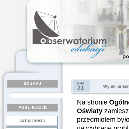
paź
SZUKAJ
Wyniki ankie
21
Na stronie
Ogóln
PUBLIKACJE
Oświaty
zamies
przedmiotem był
AKTUALNOŚCI
.
na wybrane probl