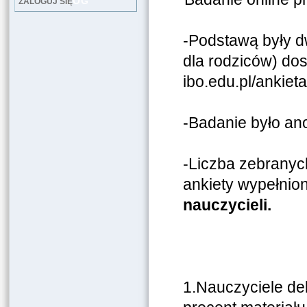
LOG
ZALOGUJ SIĘ
-Podstawą były dw
dla rodziców) dos
ibo.edu.pl/ankiet
-Badanie było an
-Liczba zebranyc
ankiety wypełnion
nauczycieli.
1.Nauczyciele dek