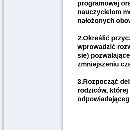
programowej ora
nauczycielom mo
nałożonych obo
2.Określić przy
wprowadzić rozw
się) pozwalając
zmniejszeniu c
3.Rozpocząć deba
rodziców, które
odpowiadająceg