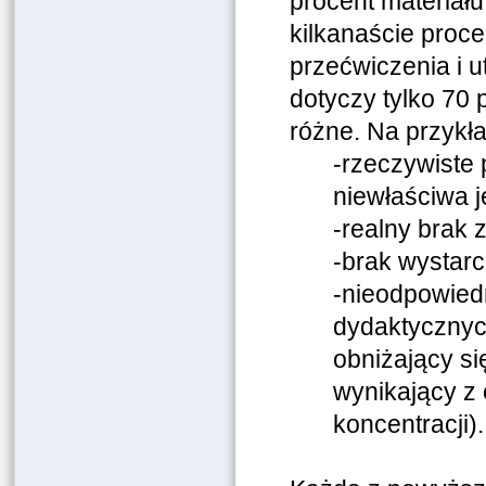
procent materiał
kilkanaście proce
przećwiczenia i 
dotyczy tylko 70 
różne. Na przykła
-rzeczywiste
niewłaściwa j
-realny brak 
-brak wystarc
-nieodpowiedn
dydaktycznych
obniżający si
wynikający z 
koncentracji).