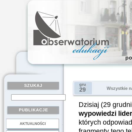
gru
SZUKAJ
Wszystkie na
29
Dzisiaj (29 grudn
PUBLIKACJE
wypowiedzi lide
których odpowiada
AKTUALNOŚCI
.
fragmenty tego tek