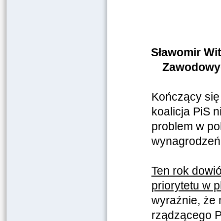
Sławomir Wi
Zawodowyc
Kończący się
koalicja PiS 
problem w pol
wynagrodzeń!
Ten rok dowió
priorytetu w 
wyraźnie, że 
rządzącego P