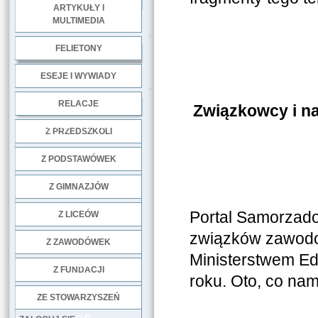
ARTYKUŁY I
MULTIMEDIA
.
FELIETONY
ESEJE I WYWIADY
.
RELACJE
Związkowcy i na
DOBRE PRAKTYKI
Z PRZEDSZKOLI
Z PODSTAWÓWEK
Z GIMNAZJÓW
Portal Samorzadow
Z LICEÓW
związków zawodo
Z ZAWODÓWEK
Ministerstwem Ed
NGO
Z FUNDACJI
roku. Oto, co nam
ZE STOWARZYSZEŃ