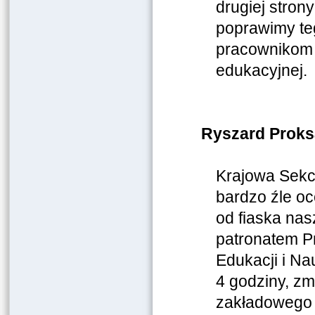
drugiej stron
poprawimy teg
pracownikom o
edukacyjnej.
Ryszard Proks
Krajowa Sekc
bardzo źle oc
od fiaska na
patronatem Pr
Edukacji i Na
4 godziny, zm
zakładowego 