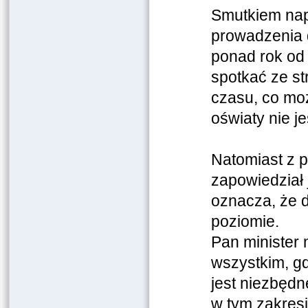
Smutkiem napa
prowadzenia d
ponad rok od 
spotkać ze st
czasu, co moż
oświaty nie j
Natomiast z p
zapowiedział 
oznacza, że 
poziomie.
Pan minister
wszystkim, g
jest niezbędn
w tym zakresi