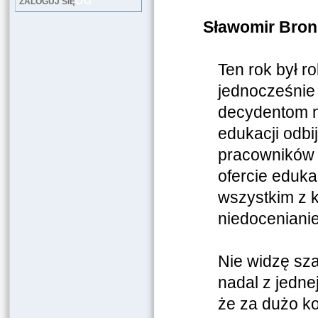
LOG
ZALOGUJ SIĘ
Sławomir Bron
Ten rok był r
jednocześnie 
decydentom n
edukacji odbij
pracowników 
ofercie eduka
wszystkim z 
niedocenianiem
Nie widzę sza
nadal z jedne
że za dużo ko