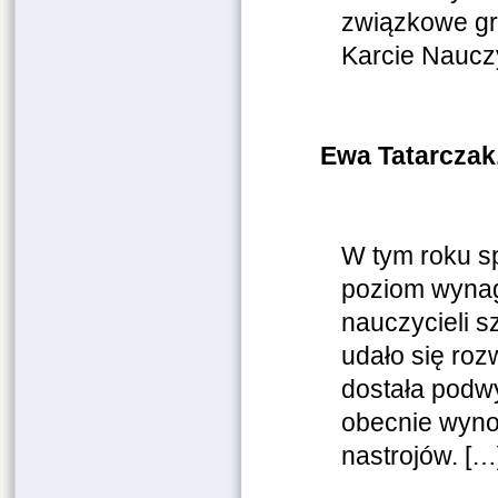
związkowe gr
Karcie Nauczy
Ewa Tatarcza
W tym roku s
poziom wynag
nauczycieli s
udało się ro
dostała podwyż
obecnie wynos
nastrojów. […