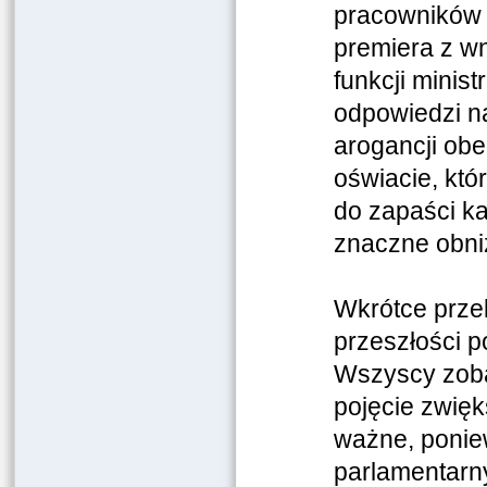
pracowników 
premiera z w
funkcji minist
odpowiedzi na
arogancji obe
oświacie, któ
do zapaści k
znaczne obniż
Wkrótce przek
przeszłości p
Wszyscy zoba
pojęcie zwięk
ważne, ponie
parlamentarn