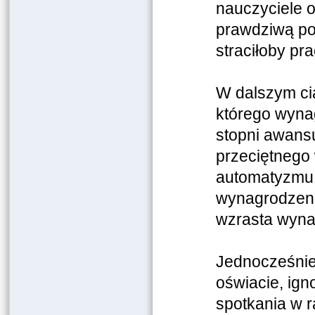
nauczyciele o
prawdziwą po
straciłoby pra
W dalszym cią
którego wyna
stopni awans
przeciętnego
automatyzmu, 
wynagrodzeni
wzrasta wyna
Jednocześnie
oświacie, ign
spotkania w 