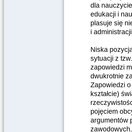
dla nauczyciel
edukacji i na
plasuje się n
i administracj
Niska pozycja
sytuacji z t
zapowiedzi mi
dwukrotnie z
Zapowiedzi o
kształcie) św
rzeczywistośc
pojęciem obcy
argumentów p
zawodowych. D