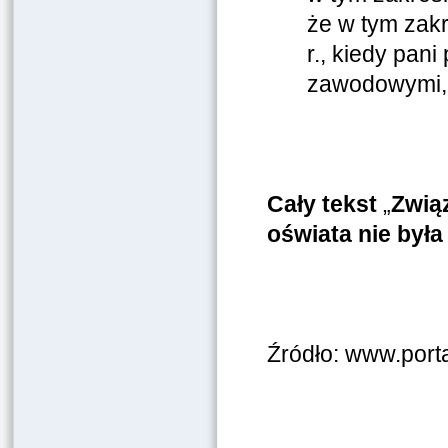
że w tym zakr
r., kiedy pan
zawodowymi, p
Cały tekst
„
Związ
oświata nie był
Źródło: www.port