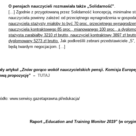
O pensjach nauczycieli rozmawiała także „Solidarność”
.
[…] Zgodnie z przygotowaną przez Solidarność koncepcją, minimalne s
nauczyciela powinny zależeć od przeciętnego wynagrodzenia w gospod
nauczyciela stażysty miałoby to być 70 proc. przeciętnego wynagrodzen
nauczyciela kontraktowego 85 proc., mianowanego 100 proc., a dyplom
stażysta zarabiałby 3210 zł brutto, nauczyciel kontraktowy 3897 zł brutt
dyplomowany 5273 zł brutto.
Jak podkreślili zebrani przedstawiciele „S”,
będą twardym negocjacjom. […]
ły artykuł „
Znów gorąco wokół nauczycielskich pensji. Komisja Europe
ową propozycję”
–
TUTAJ
ródło: www.serwisy.gazetaprawna.pl/edukacja/
Raport
„Education and Training Monitor 2019”
(w oryg