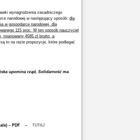
tawki wynagrodzenia zasadniczego
arce narodowej w następujący sposób:
dla
ia w gospodarce narodowej, dla
owanego 115 proc. W ten sposób nauczyciel
o, mianowany 4585 zł brutto, a
 są to na razie propozycje, które podlegać
jska upomina rząd, Solidarność ma
inale) – PDF –
TUTAJ