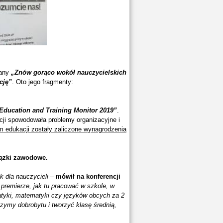
wany
„Znów gorąco wokół nauczycielskich
cję”
. Oto jego fragmenty:
Education and Training Monitor 2019”
.
ji spowodowała problemy organizacyjne i
 edukacji zostały zaliczone wynagrodzenia
iązki zawodowe.
k dla nauczycieli
–
mówił na konferencji
premierze, jak tu pracować w szkole, w
matyki, matematyki czy języków obcych za 2
ymy dobrobytu i tworzyć klasę średnią,