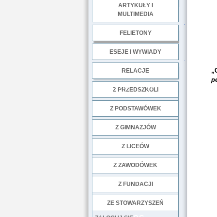
ARTYKUŁY I
MULTIMEDIA
.
FELIETONY
ESEJE I WYWIADY
.
„
RELACJE
p
DOBRE PRAKTYKI
Z PRZEDSZKOLI
Z PODSTAWÓWEK
Z GIMNAZJÓW
Z LICEÓW
Z ZAWODÓWEK
NGO
Z FUNDACJI
ZE STOWARZYSZEŃ