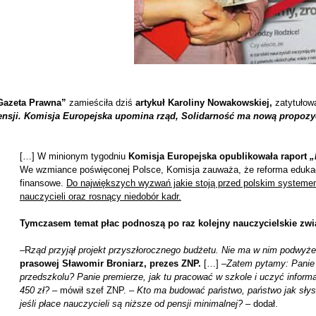
Gazeta Prawna”
zamieściła dziś
artykuł Karoliny Nowakowskiej,
zatytuło
ensji. Komisja Europejska upomina rząd, Solidarność ma nową propozy
[…] W minionym tygodniu
Komisja Europejska opublikowała raport
„
We wzmiance poświęconej Polsce, Komisja zauważa, że reforma edukac
finansowe.
Do największych wyzwań jakie stoją przed polskim systemem
nauczycieli oraz rosnący niedobór kadr.
Tymczasem temat płac podnoszą po raz kolejny nauczycielskie zw
–
R
ząd przyjął projekt przyszłorocznego budżetu. Nie ma w nim podwyże
prasowej Sławomir Broniarz, prezes ZNP.
[…] –
Zatem pytamy: Panie 
przedszkolu? Panie premierze, jak tu pracować w szkole i uczyć infor
450 zł?
– mówił szef ZNP. –
Kto ma budować państwo, państwo jak słysz
jeśli płace nauczycieli są niższe od pensji minimalnej?
– dodał.