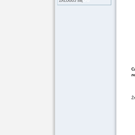
LOG
ZALOGUJ SIĘ
Ca
n
Ź