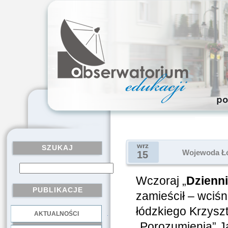
wrz
SZUKAJ
Wojewoda Łód
15
Wczoraj „
Dzienni
PUBLIKACJE
zamieścił – wciś
łódzkiego Krzyszt
AKTUALNOŚCI
.
„Porozumienia” J