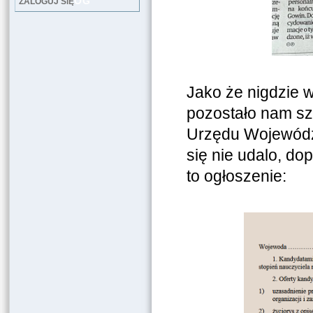
LOG
ZALOGUJ SIĘ
Jako że nigdzie w
pozostało nam sz
Urzędu Wojewódz
się nie udalo, do
to ogłoszenie: