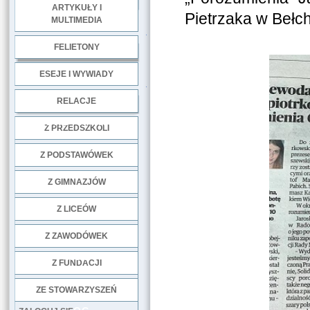
ARTYKUŁY I
Pietrzaka w Bełch
MULTIMEDIA
.
FELIETONY
ESEJE I WYWIADY
.
RELACJE
DOBRE PRAKTYKI
Z PRZEDSZKOLI
Z PODSTAWÓWEK
Z GIMNAZJÓW
Z LICEÓW
Z ZAWODÓWEK
NGO
Z FUNDACJI
ZE STOWARZYSZEŃ