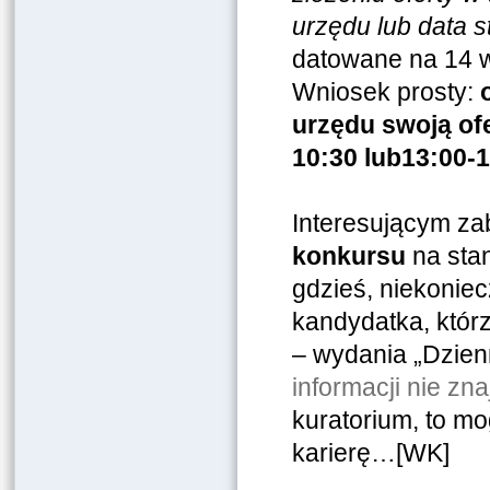
urzędu lub data 
datowane na 14 wr
Wniosek prosty:
urzędu swoją ofe
10:30 lub13:00-
Interesującym zab
konkursu
na sta
gdzieś, niekoniec
kandydatka, którz
– wydania „Dzien
informacji nie zna
kuratorium, to m
karierę…[WK]