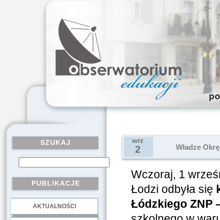
wrz
SZUKAJ
Władze Okrę
2
Wczoraj, 1 wrześn
PUBLIKACJE
Łodzi odbyła się
Łódzkiego ZNP 
AKTUALNOŚCI
.
szkolnego w war