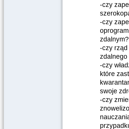
-czy zape
szerokop
-czy zape
oprogram
zdalnym?
-czy rząd
zdalnego
-czy wład
które zas
kwarantan
swoje zd
-czy zmie
znoweliz
nauczania
przypadk