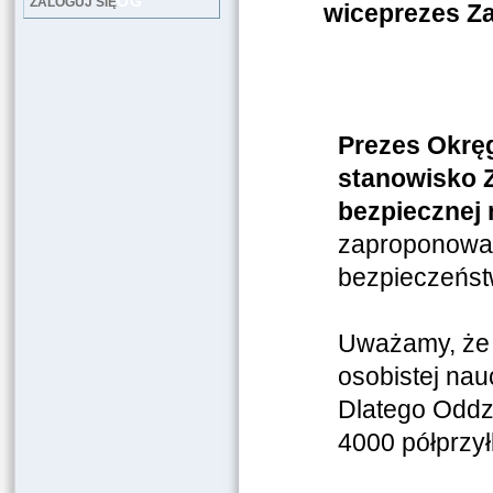
LOG
ZALOGUJ SIĘ
wiceprezes Z
Prezes Okrę
stanowisko 
bezpiecznej 
zaproponowan
bezpieczeństw
Uważamy, że 
osobistej nau
Dlatego Oddz
4000 półprzył