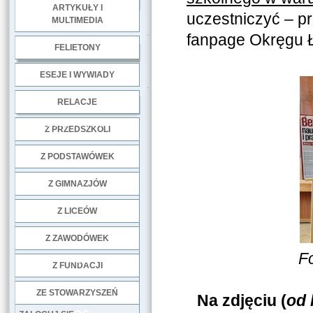
ARTYKUŁY I
uczestniczyć – p
MULTIMEDIA
.
fanpage Okręgu 
FELIETONY
ESEJE I WYWIADY
.
RELACJE
DOBRE PRAKTYKI
Z PRZEDSZKOLI
Z PODSTAWÓWEK
Z GIMNAZJÓW
Z LICEÓW
Z ZAWODÓWEK
F
NGO
Z FUNDACJI
ZE STOWARZYSZEŃ
Na zdjęciu (
od 