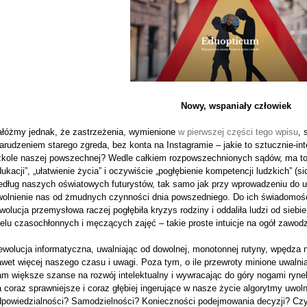
Nowy, wspaniały człowiek
ałóżmy jednak, że zastrzeżenia, wymienione
w pierwszej części tego wpisu
, 
rudzeniem starego zgreda, bez konta na Instagramie – jakie to sztucznie-int
zkole naszej powszechnej? Wedle całkiem rozpowszechnionych sądów, ma to b
ukacji”, „ułatwienie życia” i oczywiście „pogłębienie kompetencji ludzkich” (s
edług naszych oświatowych futurystów, tak samo jak przy wprowadzeniu do 
wolnienie nas od żmudnych czynności dnia powszedniego. Do ich świadomości 
wolucja przemysłowa raczej pogłębiła kryzys rodziny i oddaliła ludzi od siebie
elu czasochłonnych i męczących zajęć – takie proste intuicje na ogół zawod
wolucja informatyczna, uwalniając od dowolnej, monotonnej rutyny, wpędza n
wet więcej naszego czasu i uwagi. Poza tym, o ile przewroty minione uwalnia
m większe szanse na rozwój intelektualny i wywracając do góry nogami rynek
 coraz sprawniejsze i coraz głębiej ingerujące w nasze życie algorytmy uwo
dpowiedzialności? Samodzielności? Konieczności podejmowania decyzji? Czy