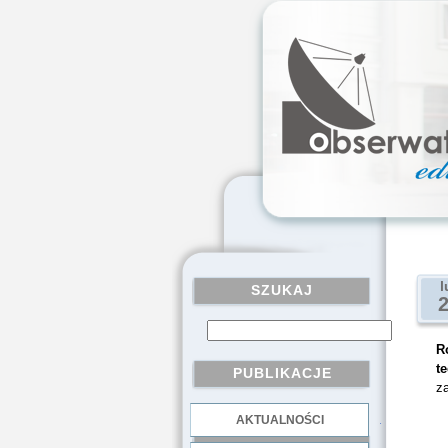
l
SZUKAJ
R
t
PUBLIKACJE
z
AKTUALNOŚCI
.