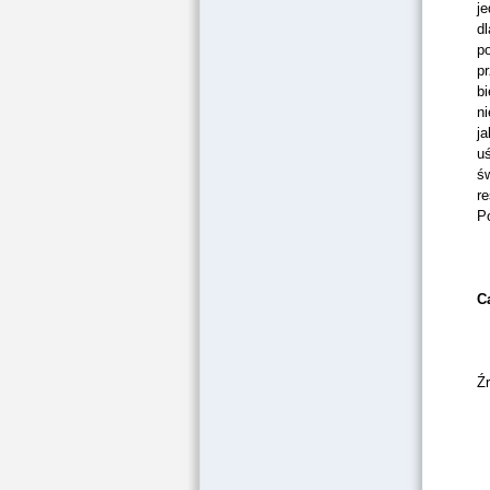
j
dl
p
pr
b
n
ja
u
św
re
P
Ca
Ź