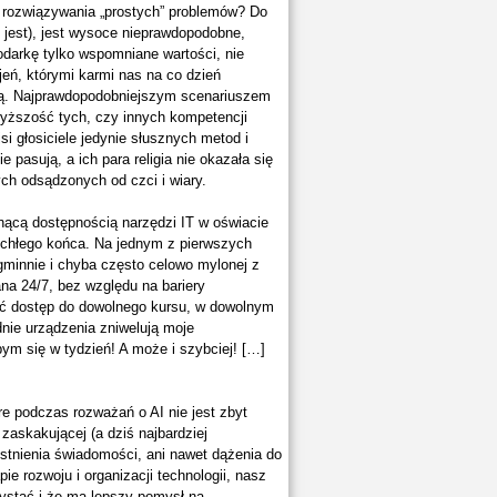
 rozwiązywania „prostych” problemów? Do
e jest), jest wysoce nieprawdopodobne,
odarkę tylko wspomniane wartości, nie
eń, którymi karmi nas na co dzień
ną. Najprawdopodobniejszym scenariuszem
a wyższość tych, czy innych kompetencji
ejsi głosiciele jedynie słusznych metod i
e pasują, a ich para religia nie okazała się
ch odsądzonych od czci i wiary.
snącą dostępnością narzędzi IT w oświacie
ychłego końca. Na jednym z pierwszych
agminnie i chyba często celowo mylonej z
na 24/7, bez względu na bariery
ieć dostęp do dowolnego kursu, w dowolnym
dnie urządzenia zniwelują moje
ym się w tydzień! A może i szybciej! […]
re podczas rozważań o AI nie jest zbyt
 zaskakującej (a dziś najbardziej
istnienia świadomości, ani nawet dążenia do
e rozwoju i organizacji technologii, nasz
rzystać i że ma lepszy pomysł na