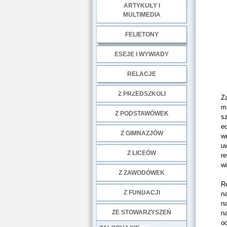
ARTYKUŁY I
MULTIMEDIA
.
FELIETONY
ESEJE I WYWIADY
.
RELACJE
DOBRE PRAKTYKI
Z PRZEDSZKOLI
Z
ma
Z PODSTAWÓWEK
s
ed
Z GIMNAZJÓW
w
u
Z LICEÓW
re
wi
Z ZAWODÓWEK
Re
NGO
Z FUNDACJI
na
na
ZE STOWARZYSZEŃ
na
o