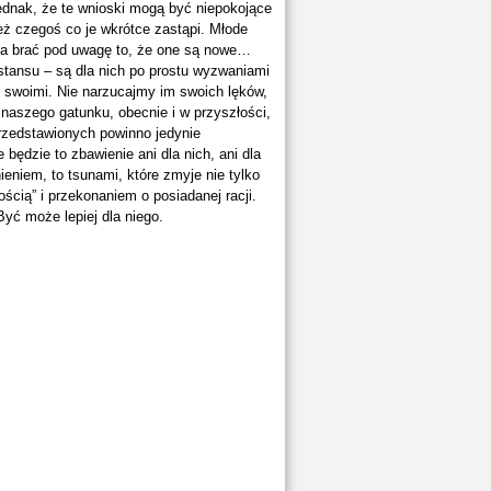
ednak, że te wnioski mogą być niepokojące
też czegoś co je wkrótce zastąpi. Młode
eba brać pod uwagę to, że one są nowe…
ystansu – są dla nich po prostu wyzwaniami
 swoimi. Nie narzucajmy im swoich lęków,
naszego gatunku, obecnie i w przyszłości,
u przedstawionych powinno jedynie
ędzie to zbawienie ani dla nich, ani dla
ieniem, to tsunami, które zmyje nie tylko
ścią” i przekonaniem o posiadanej racji.
Być może lepiej dla niego.