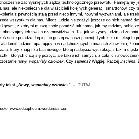
ednocześnie zachłyśniętych żądzą technologicznego przewrotu. Pamiętajmy j
a nas, ale niekoniecznie dla właścicieli kolejnych generacji smartfonów, czy 
okolenia z pewnością stają przed nieco innymi, nowymi wyzwaniami, ale trz
zede wszystkim dla nas. Młodzi ludzie nie zdążyli jeszcze do nich nabrać d
ieżącymi, z którymi muszą sobie poradzić tak samo, jak my radzimy sobie ze
ie obarczajmy ich swoim czarnowidztwem. Tak jak wszyscy ludzie od zarania 
koś sobie poradzą. Lepiej lub gorzej (w naszej opinii). Tych kilka refleksji t
świadomić ludziom upatrującym w nadchodzących zmianach zbawienia, że nie b
iata, który znają i że fala nowego, której nadejścia wyczekują z takim utęskn
sztki, których chcą się pozbyć, ale także ich samych, z całą ich „nowoczesno
ozostanie
nowy, wspaniały człowiek
. Czy
sapiens
? Wątpię. Raczej
insciens
. 
ły tekst „
Nowy, wspaniały człowie
k” –
TUTAJ
ródło: www.eduopticum.wordpress.com