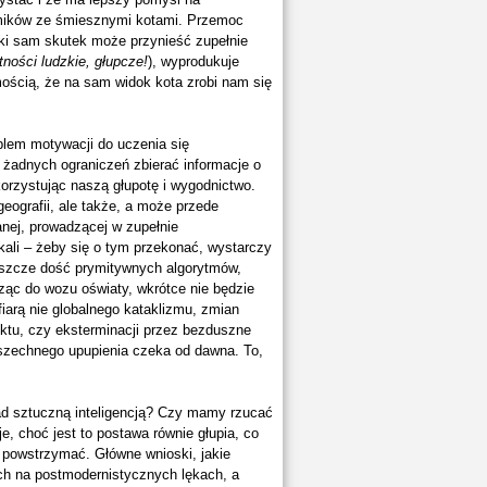
lmików ze śmiesznymi kotami. Przemoc
Taki sam skutek może przynieść zupełnie
tności ludzkie, głupcze!
), wyprodukuje
mością, że na sam widok kota zrobi nam się
blem motywacji do uczenia się
 żadnych ograniczeń zbierać informacje o
orzystując naszą głupotę i wygodnictwo.
geografii, ale także, a może przede
anej, prowadzącej w zupełnie
skali – żeby się o tym przekonać, wystarczy
jeszcze dość prymitywnych algorytmów,
ąc do wozu oświaty, wkrótce nie będzie
iarą nie globalnego kataklizmu, zmian
liktu, czy eksterminacji przez bezduszne
szechnego upupienia czeka od dawna. To,
d sztuczną inteligencją? Czy mamy rzucać
e, choć jest to postawa równie głupia, co
ę powstrzymać. Główne wnioski, jakie
h na postmodernistycznych lękach, a