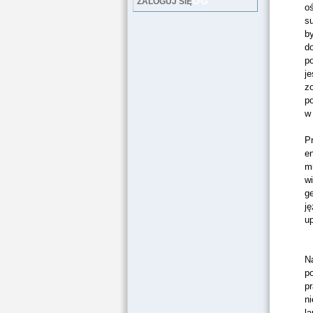
LOG
ZALOGUJ SIĘ
o
su
by
d
p
je
zo
po
w
Pr
e
mi
w
g
ję
u
Na
po
pr
ni
la