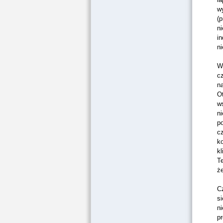
w
(p
n
in
n
W 
c
n
Ot
ws
ni
p
cz
k
kl
T
że
C
s
ni
p