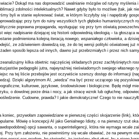
świacie? Dokąd ma nas doprowadzić uwalnianie mózgów od rutyny myślenia i
blimacji zdolności intelektualnych? Nawet gdyby było to możliwe (tak, jak ni
śmy byli w stanie wykreować świat, w którym liczyłyby się i napędzały gosp
oprowadzając przy tym do ruiny wszystkich tych głęboko humanistycznych roj
olitycznie poprawna propaganda, wysługując się przy tym oświatą powszech
st więc nadpisanie dziejącej się historii odpowiednią ideologią – ta głosząc
stanie podmieniona kolejną iteracją
nowego, wspaniałego człowieka
, a dzisi
dejść, ze zdziwieniem dowiedzą się, że do tej wersji polityki oświatowej już ni
 żaden sposób lepsza od innych, dawno już przebrzmiałych i przez nich samy
zeanalizujmy kilka obietnic najczęściej składanych przez zachłyśniętych ro
ntuzjastów pedagogiki jutra, najwyraźniej nieświadomych swojego własnego r
ejsc na tej liście przebojów jest oczywiście szerszy dostęp do informacji (n
iedzą). Dzięki algorytmom AI, „wiedza” ma być przez uczącego się pozyskiwa
eograficzne, kulturowe, językowe, środowiskowe i biologiczne. Będę mógł m
zyku, o dowolnej porze dnia i nocy, a jak stracę wzrok lub ogłuchnę, odpowie
pośledzenie. Cudowne, prawda? I jakie demokratyczne! Czego to nie nauczyłb
 koniec, przywołam zapowiedziane w pierwszej części skojarzenie (link), któ
pularne. Mówię o koncepcji AI jako Genialnego Idioty, o na pierwszy rzut oka
awdopodobnej) opcji sawanta, o superinteligencji, która nie wymaga wcale za
ej. Przy tym założeniu, nie powinniśmy się wcale obawiać, że na pewnym etapi
ptop porazi nas prądem, bo stwierdzi, że jesteśmy zbyt głupi, by z niego ko