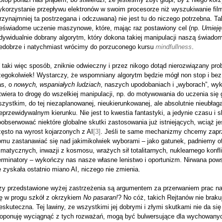
ykorzystanie przepływu elektronów w swoim procesorze niż wyszukiwanie fi
rzynajmniej ta postrzegana i odczuwana) nie jest tu do niczego potrzebna. 
ieświadome uczenie maszynowe, które, mając raz postawiony cel (np.
Umieję
dywidualnie dobrany algorytm, który dokona takiej manipulacji naszą świado
iedobrze i natychmiast wrócimy do porzuconego kursu
mindfullness
.
taki więc sposób, zniknie odwieczny i przez nikogo dotąd nierozwiązany pro
zegokolwiek! Wystarczy, że wspomniany algorytm będzie mógł non stop i bez
as, o
nowych, wspaniałych ludziach
, naszych upodobaniach i „wyborach”, wyk
wiera to drogę do wszelkiej manipulacji, np. do motywowania do uczenia się 
zystkim, do tej niezaplanowanej, nieukierunkowanej, ale absolutnie nieubłag
eprzewidywalnym kierunku. Nie jest to kwestia fantastyki, a jedynie czasu i 
oobserwować niektóre globalne skutki zastosowania już istniejących, wciąż 
ęsto na wyrost kojarzonych z AI
[3]
. Jeśli te same mechanizmy chcemy zaprz
omu zastanawiać się nad jakimikolwiek wyborami – jako gatunek, padniemy of
imatycznych, inwazji z kosmosu, wrażych sił totalitarnych, nuklearnego konf
erminatory – wykończy nas nasze własne lenistwo i oportunizm. Nirwana pow
 zyskała ostatnio miano AI, niczego nie zmienia.
zy przedstawione wyżej zastrzeżenia są argumentem za przerwaniem prac na
ię w progu szkół z okrzykiem
No pasaran!
? No cóż, takich Rejtanów nie brakuj
eskuteczna. Tej lawiny, ze wszystkimi jej dobrymi i złymi skutkami nie da si
roponuję wyciągnąć z tych rozważań, mogą być bulwersujące dla wychowanyc