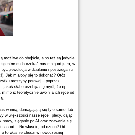
są możliwe do obejścia, albo też są jedynie
eligentne cuda czekać nas mają od jutra, w
yć „rewolucja w działaniu i postrzeganiu
ic!). Jak miałoby się to dokonać? Otóż,
użytku maszyny parowej – poprzez
jakoś słabo przebija się myśl, że np.
, mimo iż teoretycznie uwolniła ich ręce od
zą.
as w inną, domagającą się tyle samo, lub
ły w większości nasze ręce i plecy, dając
 pracy, sięganie po AI oraz zdawanie się
lni nas od… No właśnie, od czego? Od
 o to właśnie chodzi w nowoczesnej