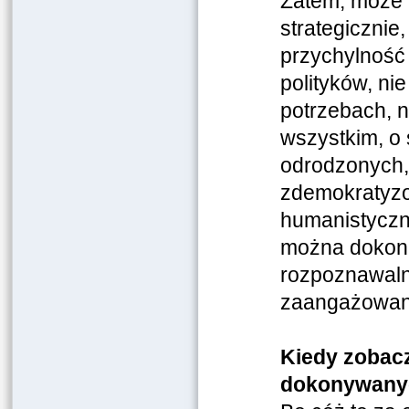
Zatem, może le
strategicznie,
przychylność
polityków, ni
potrzebach, n
wszystkim, o 
odrodzonych,
zdemokratyzo
humanistyczn
można dokona
rozpoznawalno
zaangażowania
Kiedy zobacz
dokonywanyc