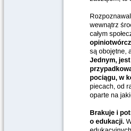
Rozpoznawaln
wewnątrz środ
całym społec
opiniotwórcz
są obojętne, 
Jednym, jest
przypadkowa
pociągu, w k
piecach, od r
oparte na jaki
Brakuje i po
o edukacji.
Wi
edukacyjnych