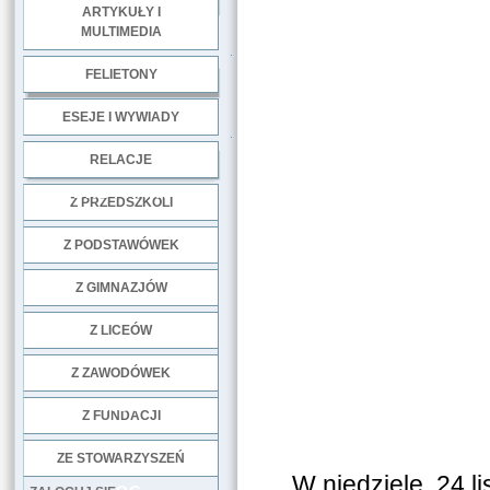
ARTYKUŁY I
MULTIMEDIA
.
FELIETONY
ESEJE I WYWIADY
.
RELACJE
DOBRE PRAKTYKI
Z PRZEDSZKOLI
Z PODSTAWÓWEK
Z GIMNAZJÓW
Z LICEÓW
Z ZAWODÓWEK
NGO
Z FUNDACJI
ZE STOWARZYSZEŃ
W niedzielę, 24 l