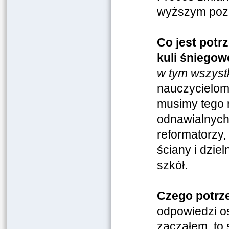
wyższym pozi
Co jest potr
kuli śniegow
w tym wszyst
nauczycielom,
musimy tego r
odnawialnych 
reformatorzy, 
ściany i dzie
szkół.
Czego potrz
odpowiedzi os
zacząłem, to 