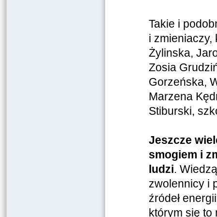
Takie i podob
i zmieniaczy
Żylinska, Jar
Zosia Grudzi
Gorzeńska, W
Marzena Kędr
Stiburski, sz
Jeszcze wiel
smogiem i zm
ludzi
. Wiedzą
zwolennicy i 
źródeł energi
którym się to 