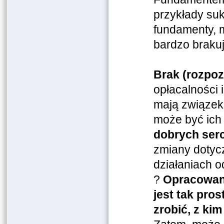
przykłady suk
fundamenty, m
bardzo brakuj
Brak (rozpoz
opłacalności 
mają związek 
może być ich 
dobrych serc
zmiany dotycz
działaniach o
?
Opracowani
jest tak pros
zrobić, z kim