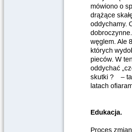
mówiono o spo
drążące skałę
oddychamy. O
dobroczynne. 
węglem. Ale 8
których wydo
pieców. W te
oddychać „cz
skutki ? – ta
latach ofiara
Edukacja.
Proces zmian 