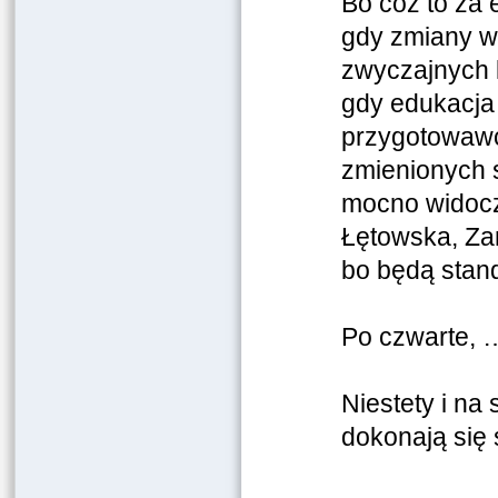
Bo cóż to za 
gdy zmiany w
zwyczajnych l
gdy edukacja 
przygotowawc
zmienionych s
mocno widoczn
Łętowska, Zan
bo będą stan
Po czwarte, 
Niestety i na
dokonają się 