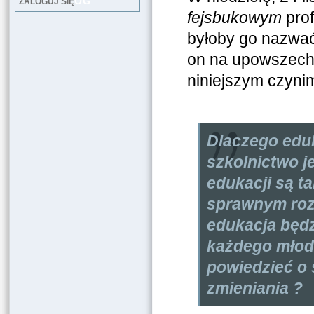
LOG
ZALOGUJ SIĘ
fejsbukowym
prof
byłoby go nazwać
on na upowszechn
niniejszym czyni
Dlaczego eduk
szkolnictwo j
edukacji są ta
sprawnym roz
edukacja będz
każdego młod
powiedzieć o 
zmieniania ?