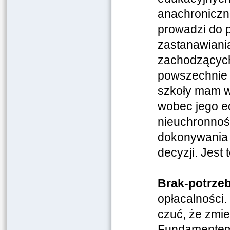
anachroniczn
prowadzi do po
zastanawiania
zachodzących
powszechnie r
szkoły mam w
wobec jego ed
nieuchronnośc
dokonywania 
decyzji. Jest 
Brak-potrzeb
opłacalności.
czuć, że zmie
Fundamentem 