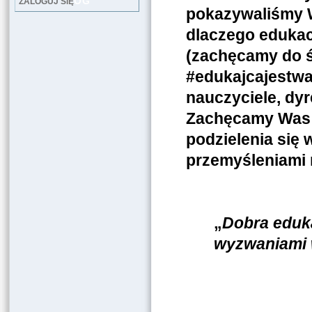
LOG
ZALOGUJ SIĘ
pokazywaliśmy W
dlaczego edukac
(zachęcamy do ś
#edukajcajestwa
nauczyciele, dyr
Zachęcamy Was d
podzielenia się
przemyśleniami 
„
Dobra eduka
wyzwaniami 