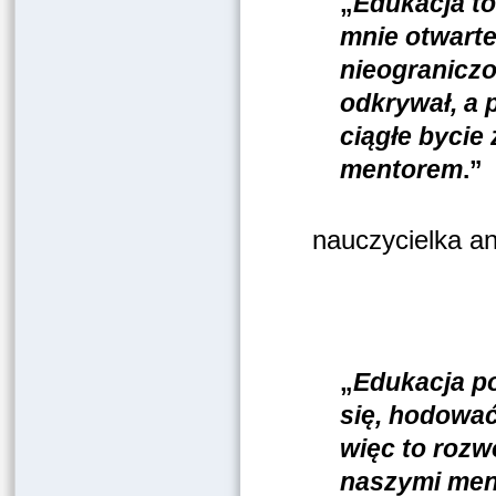
„
Edukacja to
mnie otwarte 
nieogranicz
odkrywał, a 
ciągłe bycie
mentorem
.”
nauczycielka an
„
Edukacja po
się, hodować
więc to rozwó
naszymi ment