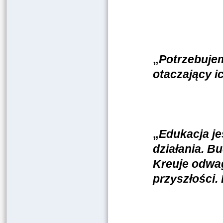
„
Potrzebujem
otaczający i
„
Edukacja je
działania. B
Kreuje odwag
przyszłości