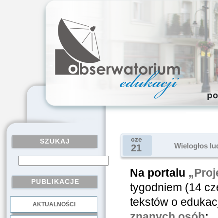
cze
SZUKAJ
Wielogłos lu
21
Na portalu
„Proj
PUBLIKACJE
tygodniem (14 cz
tekstów o edukacj
AKTUALNOŚCI
.
znanych osób
: