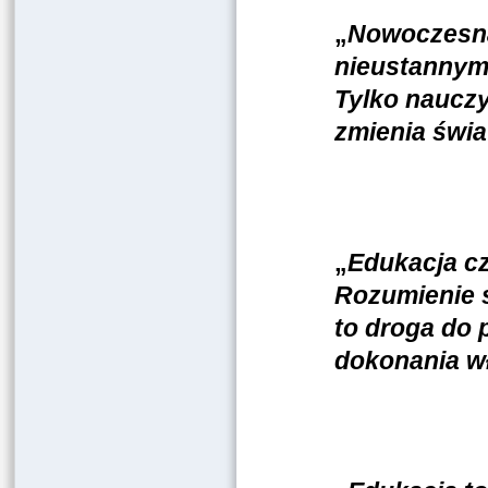
„
Nowoczesna 
nieustannym 
Tylko nauczyc
zmienia świat
„
Edukacja c
Rozumienie ś
to droga do 
dokonania w