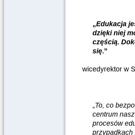
„
Edukacja je
dzięki niej m
częścią. Dok
się
.”
wicedyrektor w S
„
To, co bezpo
centrum nasz
procesów edu
przypadkach 