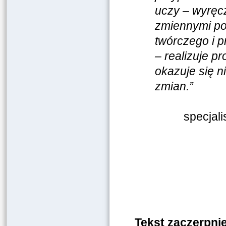
uczy – wyręcz
zmiennymi po
twórczego i p
– realizuje p
okazuje się n
zmian.”
specjali
Tekst zaczerpnię