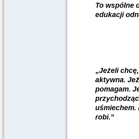
To wspólne dz
edukacji odn
„
Jeżeli chcę
aktywna. Jeż
pomagam. Jeż
przychodząc
uśmiechem. 
robi.”