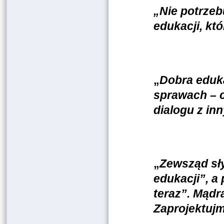
„Nie
potrzeb
edukacji, kt
„
Dobra eduka
sprawach – c
dialogu z in
„
Zewsząd sł
edukacji”, a 
teraz”. Mądr
Zaprojektujm