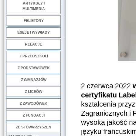
ARTYKUŁY I
MULTIMEDIA
.
FELIETONY
ESEJE I WYWIADY
.
RELACJE
DOBRE PRAKTYKI
Z PRZEDSZKOLI
Z PODSTAWÓWEK
Z GIMNAZJÓW
2 czerwca 2022
Z LICEÓW
certyfikatu Lab
kształcenia przy
Z ZAWODÓWEK
Zagranicznych i 
NGO
Z FUNDACJI
wysoką jakość na
ZE STOWARZYSZEŃ
języku francuski