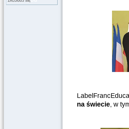
LOG
ZALOGUJ SIĘ
LabelFrancEducat
na świecie
, w ty