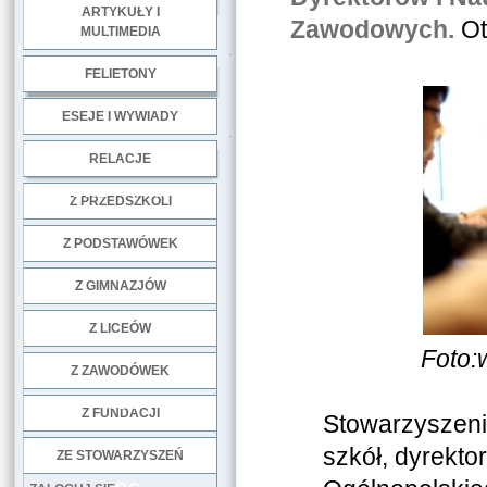
ARTYKUŁY I
Zawodowych.
Ot
MULTIMEDIA
.
FELIETONY
ESEJE I WYWIADY
.
RELACJE
DOBRE PRAKTYKI
Z PRZEDSZKOLI
Z PODSTAWÓWEK
Z GIMNAZJÓW
Z LICEÓW
Foto:
Z ZAWODÓWEK
NGO
Z FUNDACJI
Stowarzyszeni
szkół, dyrekto
ZE STOWARZYSZEŃ