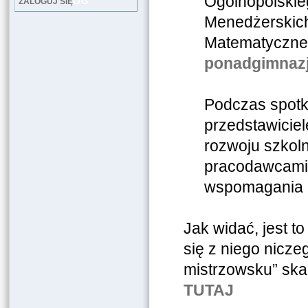
Ogólnopolskie
LOG
ZALOGUJ SIĘ
Menedżerskich
Matematyczneg
ponadgimnazja
Podczas spotk
przedstawiciel
rozwoju szkol
pracodawcami 
wspomagania 
Jak widać, jest t
się z niego niczeg
mistrzowsku” ska
TUTAJ