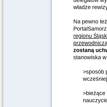
delegatów wyb
władze rewizy
Na pewno też 
PortalSamor
regionu Śląs
przewodniczą
zostaną uch
stanowiska w 
>sposób p
wcześniej
>bieżące
nauczyciel