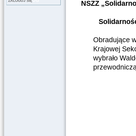
LOG
ZALOGUJ SIĘ
NSZZ „Solidarn
Solidarno
Obradujące w
Krajowej Sek
wybrało Wal
przewodnicz