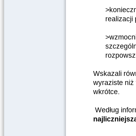
>konieczn
realizacj
>wzmocni
szczególn
rozpowsze
Wskazali rów
wyraziste niż
wkrótce.
Według infor
najliczniejsz