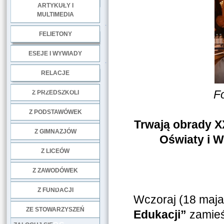
ARTYKUŁY I
MULTIMEDIA
.
FELIETONY
ESEJE I WYWIADY
.
RELACJE
DOBRE PRAKTYKI
F
Z PRZEDSZKOLI
Z PODSTAWÓWEK
Trwają obrady X
Z GIMNAZJÓW
Oświaty i 
Z LICEÓW
Z ZAWODÓWEK
NGO
Z FUNDACJI
Wczoraj (18 maja
ZE STOWARZYSZEŃ
Edukacji”
zamieś