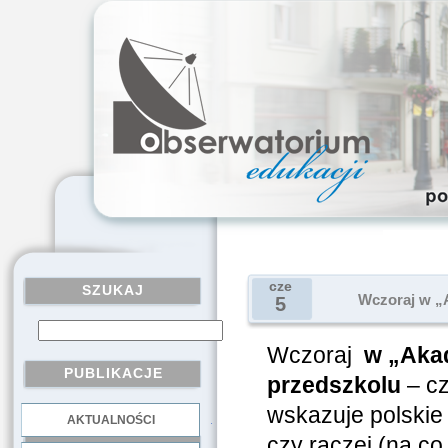
cze
SZUKAJ
Wczoraj w „
5
Wczoraj
w „Aka
PUBLIKACJE
przedszkolu
– cz
wskazuje polskie 
AKTUALNOŚCI
.
czy raczej (na c