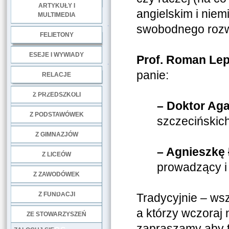
ARTYKUŁY I
angielskim i nie
MULTIMEDIA
.
swobodnego rozw
FELIETONY
ESEJE I WYWIADY
Prof. Roman Le
.
panie:
RELACJE
DOBRE PRAKTYKI
Z PRZEDSZKOLI
– Doktor Aga
Z PODSTAWÓWEK
szczecińskich
Z GIMNAZJÓW
– Agnieszkę
Z LICEÓW
prowadzący i 
Z ZAWODÓWEK
NGO
Z FUNDACJI
Tradycyjnie – ws
a którzy wczoraj 
ZE STOWARZYSZEŃ
zapraszamy aby to