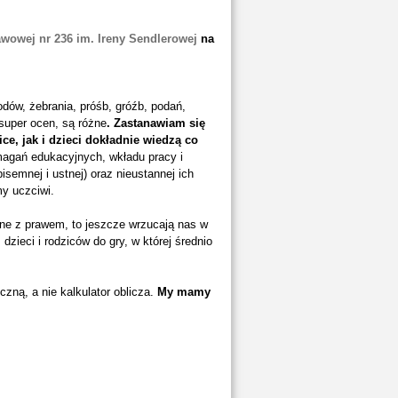
wowej nr 236 im. Ireny Sendlerowej
na
dów, żebrania, próśb, gróźb, podań,
super ocen, są różne
. Zastanawiam się
ice, jak i dzieci dokładnie wiedzą co
agań edukacyjnych, wkładu pracy i
isemnej i ustnej) oraz nieustannej ich
my uczciwi.
dne z prawem, to jeszcze wrzucają nas w
zieci i rodziców do gry, w której średnio
czną, a nie kalkulator oblicza.
My mamy