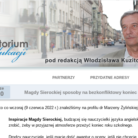
PARTNERZY
PRZYDATNE ADRESY
ze
Magdy Sierockiej sposoby na bezkonfliktowy koniec
10
o co wczoraj (9 czerwca 2022 r.) znaleźliśmy na profilu dr Marzeny Żylińskiej
Inspiracje Magdy Sierockiej,
budzącej się nauczycielki języka angielsk
zrobić, żeby w przyjaznej atmosferze przeżyć koniec roku szkolnego.
Drodzy nauczyciele, jeśli macie dość awantur o oceny, jeśli nie chcecie