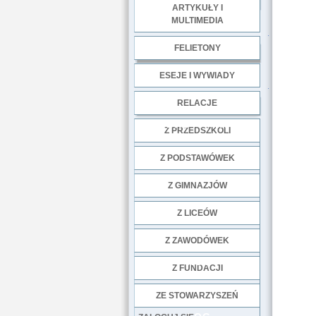
ARTYKUŁY I
MULTIMEDIA
.
FELIETONY
ESEJE I WYWIADY
.
RELACJE
DOBRE PRAKTYKI
Z PRZEDSZKOLI
Z PODSTAWÓWEK
Z GIMNAZJÓW
Z LICEÓW
Z ZAWODÓWEK
NGO
Z FUNDACJI
ZE STOWARZYSZEŃ