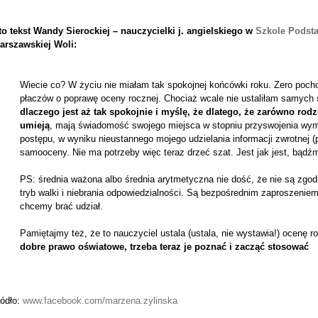
to tekst Wandy Sierockiej – nauczycielki j. angielskiego w
Szkole Podsta
arszawskiej Woli
:
Wiecie co? W życiu nie miałam tak spokojnej końcówki roku. Zero pocho
płaczów o poprawę oceny rocznej. Chociaż wcale nie ustaliłam samych 
dlaczego jest aż tak spokojnie i myślę, że dlatego, że zarówno rodz
umieją
, mają świadomość swojego miejsca w stopniu przyswojenia wym
postępu, w wyniku nieustannego mojego udzielania informacji zwrotnej (p
samooceny. Nie ma potrzeby więc teraz drzeć szat. Jest jak jest, bądź
PS: średnia ważona albo średnia arytmetyczna nie dość, że nie są zgo
tryb walki i niebrania odpowiedzialności. Są bezpośrednim zaproszeniem d
chcemy brać udział.
Pamiętajmy też, że to nauczyciel ustala (ustala, nie wystawia!) ocenę ro
dobre prawo oświatowe, trzeba teraz je poznać i zacząć stosować
ródło:
www.facebook.com/marzena.zylinska