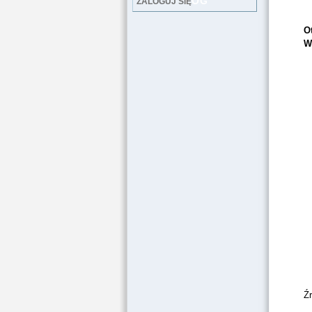
LOG
ZALOGUJ SIĘ
O
W
Ź