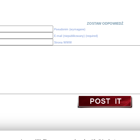
ZOSTAW ODPOWIEDŹ
Pseudonim (wymagane)
E-mail (niepublikowany) (required)
Strona WWW
(c) Obserwatorium Edukacji