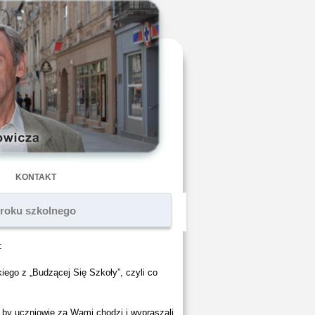
KONTAKT
 roku szkolnego
:
iego z „Budzącej Się Szkoły”, czyli co
, by uczniowie za Wami chodzi i wypraszali