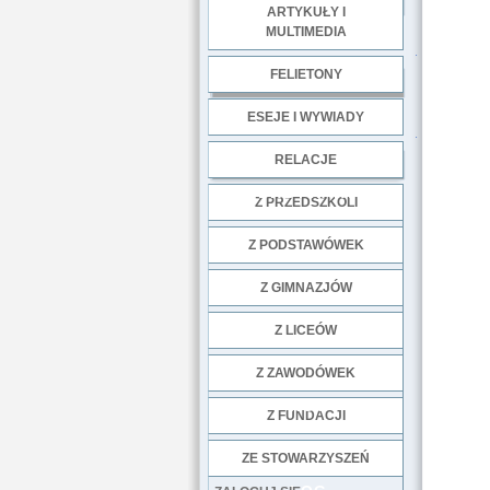
ARTYKUŁY I
MULTIMEDIA
.
FELIETONY
ESEJE I WYWIADY
.
RELACJE
DOBRE PRAKTYKI
Z PRZEDSZKOLI
Z PODSTAWÓWEK
Z GIMNAZJÓW
Z LICEÓW
Z ZAWODÓWEK
NGO
Z FUNDACJI
ZE STOWARZYSZEŃ