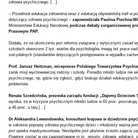
zdrowia psychicznego. […]
–
Przedmiot edukacja zdrowotna wraz z edukacją obywatelską trafi w prz
dotyczący zdrowia psychicznego
–
zapowiedziała Paulina Piechna-Wi
Ministerstwie Edukacji Narodowej
podczas debaty zorganizowanej pr
Prasowym PAP.
Dodała, że na ukończeniu jest reforma związana z wytycznymi zasad 
szkołach utworzono 2 tys. etatów dla psychologów, trwają też prace n
suicydalnych (standardów dotyczących postępowania w wypadku zach
Prof. Janusz Heitzman, wiceprezes Polskiego Towarzystwa Psychia
zanik misji wychowawczej rodziny i szkoły. Ponadto młodzi ludzie nie 
psychicznego, np. gdzie się zgłosić, gdyż brakuje działań edukacyjnyc
problemów.
Renata Szredzińska, prezeska zarządu fundacji „Dajemy Dzieciom S
wynika, że w kryzysie psychicznym młodzi ludzie w 65 proc. poszukują
a 45 proc. u taty.[…]
Dr Aleksandra Lewandowska, konsultant krajowa w dziedzinie psychi
w zakresie poprawy zdrowia psychicznego dzieci i młodzieży ważna jes
jest opieka międzyresortowa. Niezbędne jest ułożenie ścieżki zajęcia s
Powinny zostać w nią zaangażowane m.in.: resorty: zdrowia, edukacji, s