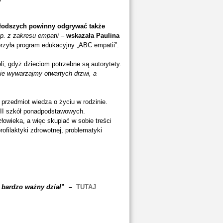
młodszych powinny odgrywać także
p. z zakresu empatii
–
wskazała Paulina
orzyła program edukacyjny „ABC empatii”.
i, gdyż dzieciom potrzebne są autorytety.
ie wywarzajmy otwartych drzwi, a
 przedmiot wiedza o życiu w rodzinie.
I-II szkół ponadpodstawowych.
owieka, a więc skupiać w sobie treści
ofilaktyki zdrowotnej, problematyki
 bardzo ważny dział
” –
TUTAJ