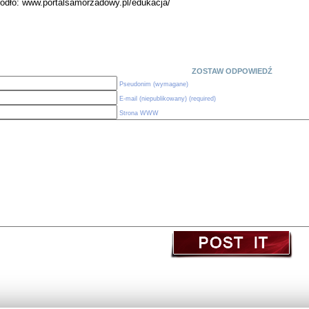
ródło: www.portalsamorzadowy.pl/edukacja/
ZOSTAW ODPOWIEDŹ
Pseudonim (wymagane)
E-mail (niepublikowany) (required)
Strona WWW