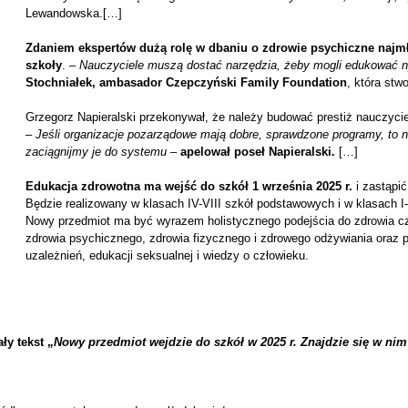
Lewandowska.[…]
Zdaniem ekspertów dużą rolę w dbaniu o zdrowie psychiczne naj
szkoły
. –
Nauczyciele muszą dostać narzędzia, żeby mogli edukować n
Stochniałek, ambasador Czepczyński Family Foundation
, która stw
Grzegorz Napieralski przekonywał, że należy budować prestiż nauczyciel
–
Jeśli organizacje pozarządowe mają dobre, sprawdzone programy, to n
zaciągnijmy je do systemu
–
apelował poseł Napieralski.
[…]
Edukacja zdrowotna ma wejść do szkół 1 września 2025 r.
i zastąpić
Będzie realizowany w klasach IV-VIII szkół podstawowych i w klasach 
Nowy przedmiot ma być wyrazem holistycznego podejścia do zdrowia czł
zdrowia psychicznego, zdrowia fizycznego i zdrowego odżywiania oraz pr
uzależnień, edukacji seksualnej i wiedzy o człowieku.
ły tekst „
Nowy przedmiot wejdzie do szkół w 2025 r. Znajdzie się w nim