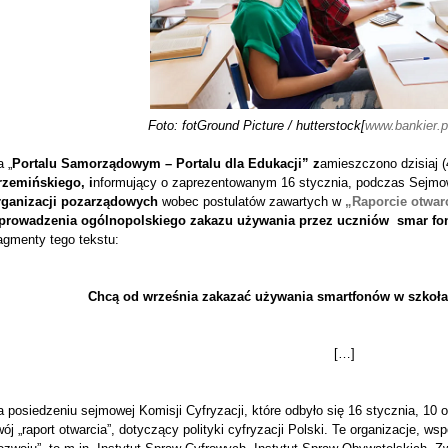
Foto: fotGround Picture / hutterstock[
www.bankier.p
 „
Portalu Samorządowym – Portalu dla Edukacji” z
amieszczono dzisiaj (
rzemińskiego, i
nformujący o zaprezentowanym 16 stycznia, podczas Sejmow
rganizacji pozarządowych
wobec postulatów zawartych w
„Raporcie otwar
prowadzenia ogólnopolskiego zakazu używania przez uczniów smar fonó
agmenty tego tekstu:
Chcą od września zakazać używania smartfonów w szkołac
[…]
 posiedzeniu sejmowej Komisji Cyfryzacji, które odbyło się 16 stycznia, 10 
ój „raport otwarcia”, dotyczący polityki cyfryzacji Polski. Te organizacje, 