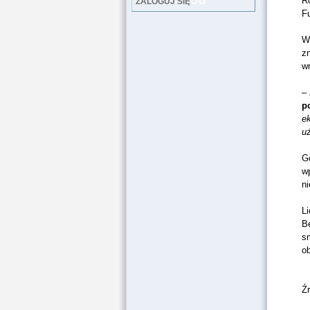
LOG
Ro
ZALOGUJ SIĘ
F
W 
z
wn
–
p
ek
u
G
w
ni
Li
B
sm
ob
Ź