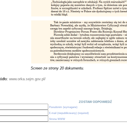
Screen ze strony 20 dokumentu.
ródło:
www.orka.sejm.gov.pl/
ZOSTAW ODPOWIEDŹ
Pseudonim (wymagane)
E-mail (niepublikowany) (required)
Strona WWW