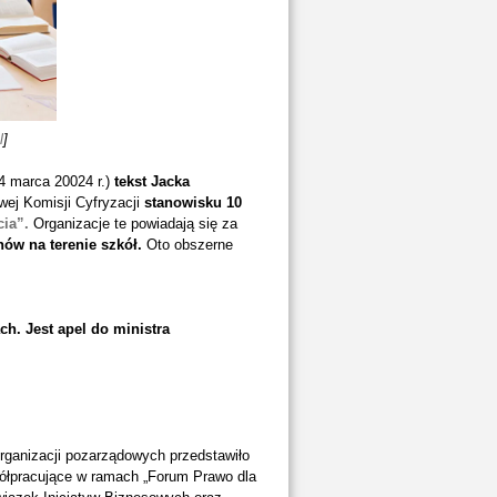
l
]
4 marca 20024 r.)
tekst Jacka
ej Komisji Cyfryzacji
stanowisku 10
cia”.
Organizacje te powiadają się za
w na terenie szkół.
Oto obszerne
h. Jest apel do ministra
organizacji pozarządowych przedstawiło
współpracujące w ramach „Forum Prawo dla