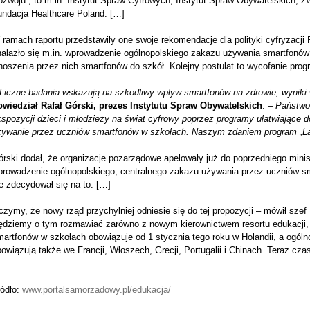
zwoju”, to m.in. Instytut Spraw Cyfrowych, Instytut Spraw Obywatelskich, 
undacja Healthcare Poland. […]
ramach raportu przedstawiły one swoje rekomendacje dla polityki cyfryzacji 
nalazło się m.in. wprowadzenie ogólnopolskiego zakazu używania smartfonów
oszenia przez nich smartfonów do szkół. Kolejny postulat to wycofanie progr
Liczne badania wskazują na szkodliwy wpływ smartfonów na zdrowie, wyniki 
owiedział Rafał Górski, prezes Instytutu Spraw Obywatelskich
.
– Państwo
spozycji dzieci i młodzieży na świat cyfrowy poprzez programy ułatwiające 
żywanie przez uczniów smartfonów w szkołach. Naszym zdaniem program „Lap
órski dodał, że organizacje pozarządowe apelowały już do poprzedniego mini
prowadzenie ogólnopolskiego, centralnego zakazu używania przez uczniów sm
e zdecydował się na to. […]
czymy, że nowy rząd przychylniej odniesie się do tej propozycji – mówił szef
ędziemy o tym rozmawiać zarówno z nowym kierownictwem resortu edukacji, ja
artfonów w szkołach obowiązuje od 1 stycznia tego roku w Holandii, a ogóln
owiązują także we Francji, Włoszech, Grecji, Portugalii i Chinach. Teraz cza
ródło:
www.portalsamorzadowy.pl/edukacja/