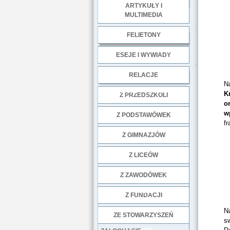
ARTYKUŁY I
MULTIMEDIA
.
FELIETONY
ESEJE I WYWIADY
.
RELACJE
Na
DOBRE PRAKTYKI
K
Z PRZEDSZKOLI
o
w
Z PODSTAWÓWEK
fr
Z GIMNAZJÓW
Z LICEÓW
Z ZAWODÓWEK
NGO
Z FUNDACJI
Na
ZE STOWARZYSZEŃ
sw