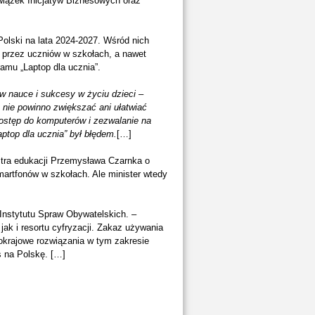
Związek Inicjatyw Biznesowych oraz
Polski na lata 2024-2027. Wśród nich
 przez uczniów w szkołach, a nawet
amu „Laptop dla ucznia”.
w nauce i sukcesy w życiu dzieci
–
 nie powinno zwiększać ani ułatwiać
dostęp do komputerów i zezwalanie na
top dla ucznia” był błędem.
[…]
stra edukacji Przemysława Czarnka o
artfonów w szkołach. Ale minister wtedy
 Instytutu Spraw Obywatelskich. –
k i resortu cyfryzacji. Zakaz używania
okrajowe rozwiązania w tym zakresie
s na Polskę. […]