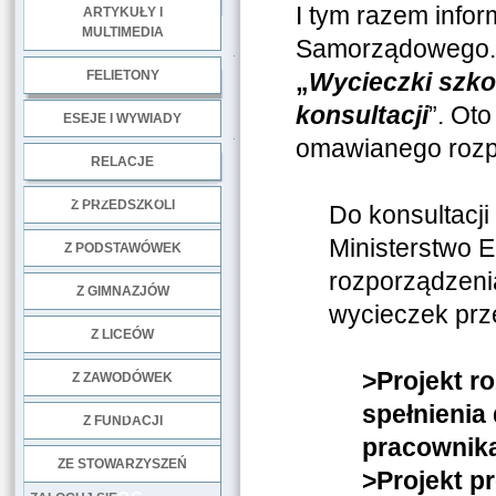
I tym razem infor
ARTYKUŁY I
MULTIMEDIA
Samorządowego. T
.
FELIETONY
„
Wycieczki szko
konsultacji
”. Oto
ESEJE I WYWIADY
.
omawianego rozpo
RELACJE
DOBRE PRAKTYKI
Z PRZEDSZKOLI
Do konsultacj
Ministerstwo E
Z PODSTAWÓWEK
rozporządzeni
Z GIMNAZJÓW
wycieczek prze
Z LICEÓW
>Projekt 
Z ZAWODÓWEK
spełnienia
NGO
Z FUNDACJI
pracownik
ZE STOWARZYSZEŃ
>Projekt p