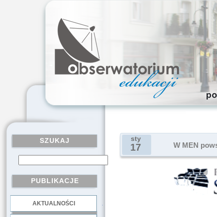
sty
SZUKAJ
W MEN powst
17
PUBLIKACJE
AKTUALNOŚCI
.