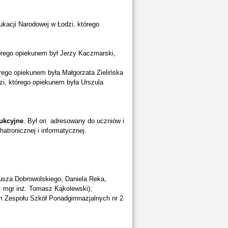
acji Narodowej w Łodzi, którego
rego opiekunem był Jerzy Kaczmarski,
go opiekunem była Małgorzata Zielińska
 którego opiekunem była Urszula
ukcyjne
. Był on adresowany do uczniów i
atronicznej i informatycznej.
usza Dobrowolskiego, Daniela Reka,
: mgr inż. Tomasz Kąkolewski);
Im Zespołu Szkół Ponadgimnazjalnych nr 2