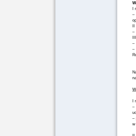
W
I 
–
o
II
–
II
–
–
R
N
na
W
I 
–
u
–
w 
II