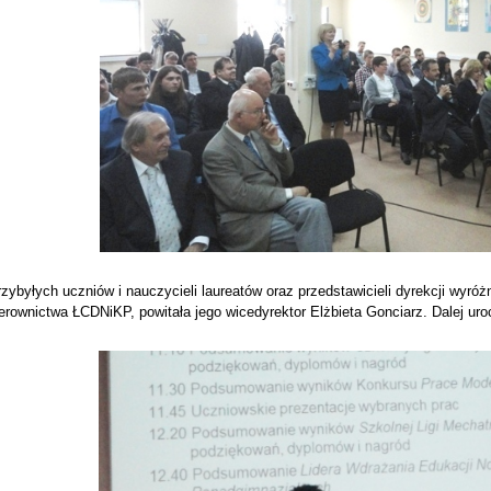
zybyłych uczniów i nauczycieli laureatów oraz przedstawicieli dyrekcji wyr
erownictwa ŁCDNiKP, powitała jego wicedyrektor Elżbieta Gonciarz. Dalej ur