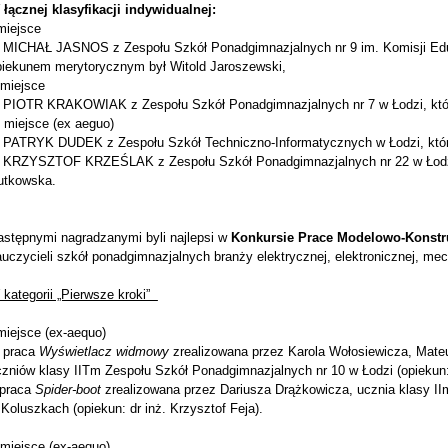
 łącznej klasyfikacji indywidualnej:
miejsce
 MICHAŁ JASNOS z Zespołu Szkół Ponadgimnazjalnych nr 9 im. Komisji Eduk
piekunem merytorycznym był Witold Jaroszewski,
 miejsce
 PIOTR KRAKOWIAK z Zespołu Szkół Ponadgimnazjalnych nr 7 w Łodzi, któ
I miejsce (ex aeguo)
 PATRYK DUDEK z Zespołu Szkół Techniczno-Informatycznych w Łodzi, które
 KRZYSZTOF KRZEŚLAK z Zespołu Szkół Ponadgimnazjalnych nr 22 w Łodzi,
utkowska.
astępnymi nagradzanymi byli najlepsi w
Konkursie Prace Modelowo-Konstr
uczycieli szkół ponadgimnazjalnych branży elektrycznej, elektronicznej, mech
 kategorii „Pierwsze kroki”
miejsce (ex-aequo)
 praca
Wyświetlacz widmowy
zrealizowana przez Karola Wołosiewicza, Mate
czniów klasy IITm Zespołu Szkół Ponadgimnazjalnych nr 10 w Łodzi (opiekun
 praca
Spider-boot
zrealizowana przez Dariusza Drążkowicza, ucznia klasy I
Koluszkach (opiekun: dr inż. Krzysztof Feja).
 miejsce (ex-aequo)