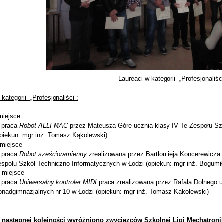
Laureaci w kategorii „Profesjonaliśc
kategorii „Profesjonaliści”:
miejsce
 praca
Robot ALLI MAC
przez Mateusza Górę ucznia klasy IV Te Zespołu Sz
opiekun: mgr inż. Tomasz Kąkolewski)
 miejsce
 praca
Robot sześcioramienny
zrealizowana przez Bartłomieja Koncerewicza i
espołu Szkół Techniczno-Informatycznych w Łodzi (opiekun: mgr inż. Bogumi
I miejsce
 praca
Uniwersalny kontroler MIDI
praca zrealizowana przez Rafała Dolnego u
onadgimnazjalnych nr 10 w Łodzi (opiekun: mgr inż. Tomasz Kąkolewski)
 następnej kolejności wyróżniono zwycięzców Szkolnej Ligi Mechatronik