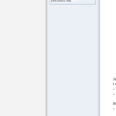
LOG
ZALOGUJ SIĘ
J
I 
–
–
II
–