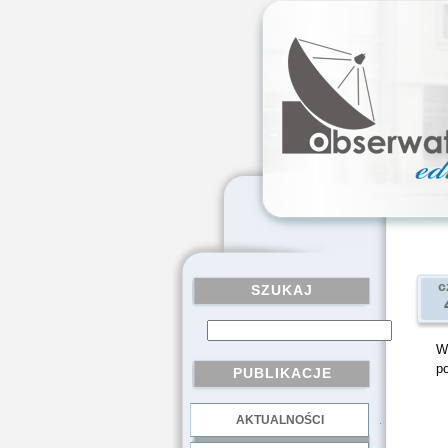
c
SZUKAJ
We
p
PUBLIKACJE
AKTUALNOŚCI
.