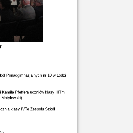
i”
kół Ponadgimnazjalnych nr 10 w Łodzi
 Kamila Pfeffera uczniów klasy IIITm
ł Motylewski)
cznia klasy IVTe Zespołu Szkół
i.