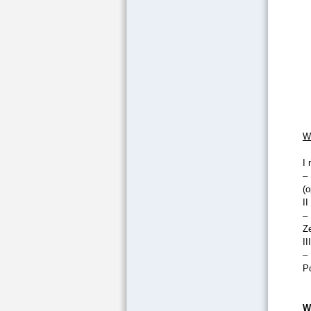
W 
I 
–
(
II
–
Z
II
–
P
W