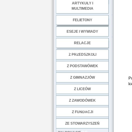
ARTYKUŁY I
MULTIMEDIA
.
FELIETONY
ESEJE I WYWIADY
.
RELACJE
DOBRE PRAKTYKI
Z PRZEDSZKOLI
Z PODSTAWÓWEK
Z GIMNAZJÓW
Pr
ki
Z LICEÓW
Z ZAWODÓWEK
NGO
Z FUNDACJI
ZE STOWARZYSZEŃ