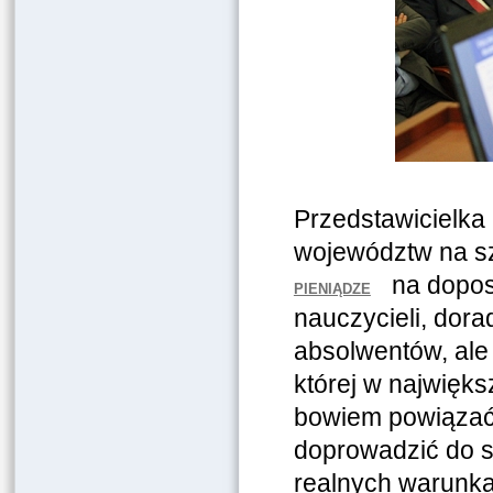
Przedstawicielka
województw na sz
na dopos
PIENIĄDZE
nauczycieli, dor
absolwentów, ale
której w najwięk
bowiem powiązać 
doprowadzić do s
realnych warunkac