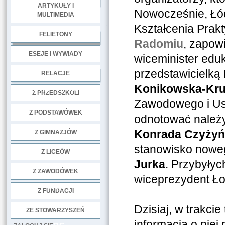
ARTYKUŁY I
Nowocześnie, Łód
MULTIMEDIA
.
Kształcenia Prak
FELIETONY
Radomiu
, zapowi
ESEJE I WYWIADY
wiceminister edu
.
przedstawicielką
RELACJE
Konikowska-Kr
DOBRE PRAKTYKI
Z PRZEDSZKOLI
Zawodowego i Ust
Z PODSTAWÓWEK
odnotować należ
Konrada Czyżyń
Z GIMNAZJÓW
stanowisko nowe
Z LICEÓW
Jurka
. Przybyłyc
Z ZAWODÓWEK
wiceprezydent Ł
NGO
Z FUNDACJI
Dzisiaj, w trakcie
ZE STOWARZYSZEŃ
informacja o niej 