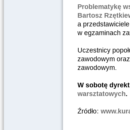
Problematykę ws
Bartosz Rzętkiew
a przedstawiciele
w egzaminach z
Uczestnicy popoł
zawodowym oraz 
zawodowym.
W sobotę dyrekt
warsztatowych
.
Źródło
: www.kura