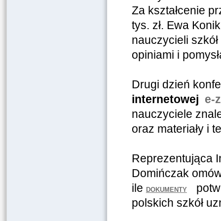
Za kształcenie p
tys. zł. Ewa Kon
nauczycieli szkół
opiniami i pomys
Drugi dzień konf
internetowej
e-
nauczyciele znal
oraz materiały i t
Reprezentująca I
Domińczak omówił
ile
potwi
DOKUMENTY
polskich szkół u