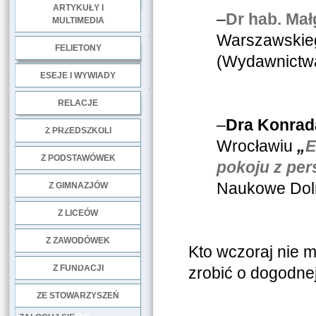
ARTYKUŁY I
–
Dr hab. Mał
MULTIMEDIA
.
Warszawskieg
FELIETONY
(Wydawnictwa
ESEJE I WYWIADY
.
RELACJE
–
Dra Konrad
DOBRE PRAKTYKI
Z PRZEDSZKOLI
Wrocławiu
„
E
Z PODSTAWÓWEK
pokoju z pe
Naukowe Doln
Z GIMNAZJÓW
Z LICEÓW
Z ZAWODÓWEK
Kto wczoraj nie 
NGO
Z FUNDACJI
zrobić o dogodnej
ZE STOWARZYSZEŃ