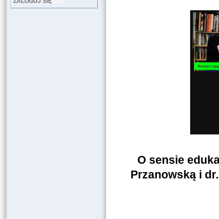
LOG
ZALOGUJ SIĘ
O sensie edukac
Przanowską i d