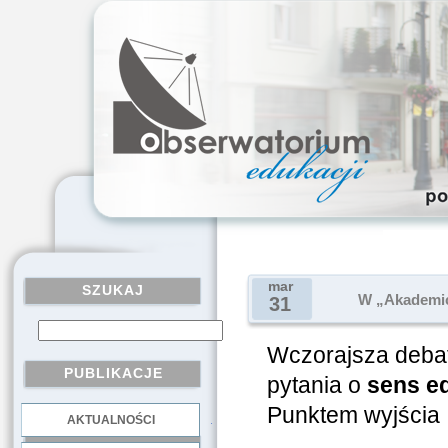
mar
SZUKAJ
W „Akademick
31
Wczorajsza deba
PUBLIKACJE
pytania o
sens ed
Punktem wyjścia b
AKTUALNOŚCI
.