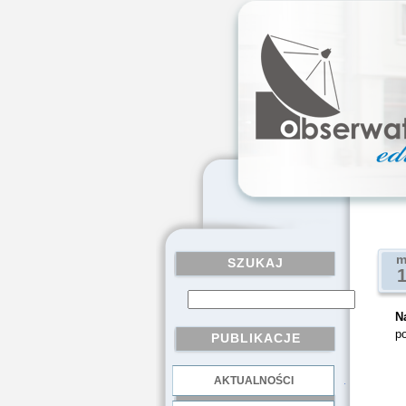
m
SZUKAJ
N
po
PUBLIKACJE
AKTUALNOŚCI
.