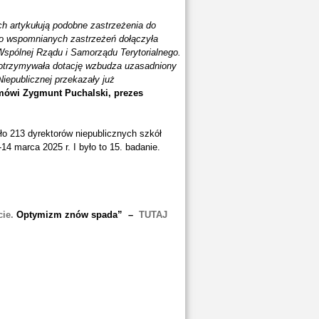
h artykułują podobne zastrzeżenia do
 do wspomnianych zastrzeżeń dołączyła
Wspólnej Rządu i Samorządu Terytorialnego.
 otrzymywała dotację wzbudza uzasadniony
iepublicznej przekazały już
mówi Zygmunt Puchalski, prezes
ło 213 dyrektorów niepublicznych szkół
 marca 2025 r. I było to 15. badanie.
ie.
Optymizm znów spada” –
TUTAJ