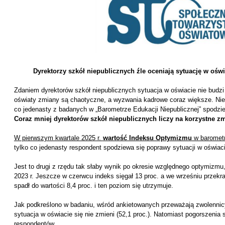
Dyrektorzy szkół niepublicznych źle oceniają sytuację w oś
Zdaniem dyrektorów szkół niepublicznych sytuacja w oświacie nie budz
oświaty zmiany są chaotyczne, a wyzwania kadrowe coraz większe. Nie 
co jedenasty z badanych w „Barometrze Edukacji Niepublicznej” spodzi
Coraz mniej dyrektorów szkół niepublicznych liczy na korzystne z
W pierwszym kwartale 2025 r.
wartość Indeksu Optymizmu
w baromet
tylko co jedenasty respondent spodziewa się poprawy sytuacji w oświac
Jest to drugi z rzędu tak słaby wynik po okresie względnego optymizmu
2023 r. Jeszcze w czerwcu indeks sięgał 13 proc. a we wrześniu przekr
spadł do wartości 8,4 proc. i ten poziom się utrzymuje.
Jak podkreślono w badaniu, wśród ankietowanych przeważają zwolennic
sytuacja w oświacie się nie zmieni (52,1 proc.). Natomiast pogorszenia s
respondentów.