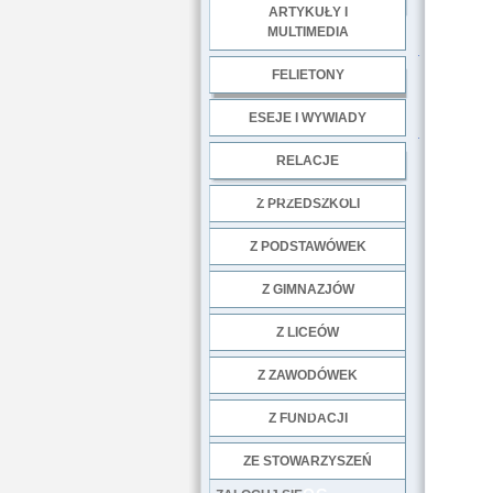
ARTYKUŁY I
MULTIMEDIA
.
FELIETONY
ESEJE I WYWIADY
.
RELACJE
DOBRE PRAKTYKI
Z PRZEDSZKOLI
Z PODSTAWÓWEK
Z GIMNAZJÓW
Z LICEÓW
Z ZAWODÓWEK
NGO
Z FUNDACJI
ZE STOWARZYSZEŃ