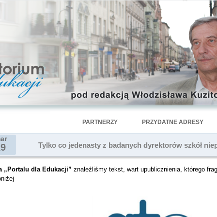
PARTNERZY
PRZYDATNE ADRESY
ar
Tylko co jedenasty z badanych dyrektorów szkół niep
19
a „Portalu dla Edukacji”
znaleźliśmy tekst, wart upublicznienia, którego fra
niżej