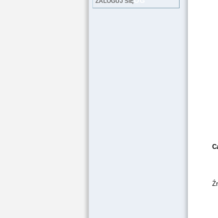
LOG
ZALOGUJ SIĘ
Ca
Ź