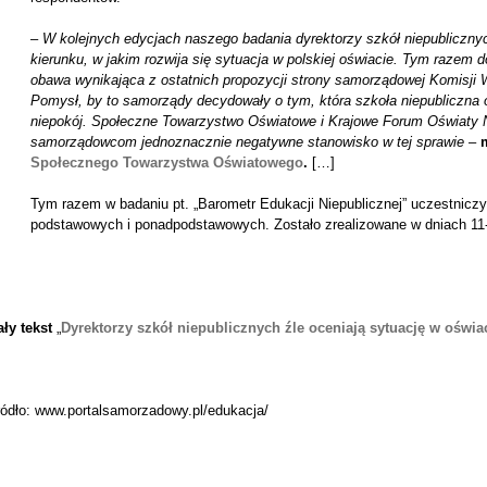
–
W kolejnych edycjach naszego badania dyrektorzy szkół niepublicznyc
kierunku, w jakim rozwija się sytuacja w polskiej oświacie. Tym razem
obawa wynikająca z ostatnich propozycji strony samorządowej Komisji 
Pomysł, by to samorządy decydowały o tym, która szkoła niepubliczna
niepokój. Społeczne Towarzystwo Oświatowe i Krajowe Forum Oświaty N
samorządowcom jednoznacznie negatywne stanowisko w tej sprawie
–
Społecznego Towarzystwa Oświatowego
.
[…]
Tym razem w badaniu pt. „Barometr Edukacji Niepublicznej” uczestniczy
podstawowych i ponadpodstawowych. Zostało zrealizowane w dniach 11-14
ły tekst
„
Dyrektorzy szkół niepublicznych źle oceniają sytuację w oświac
ródło: www.portalsamorzadowy.pl/edukacja/