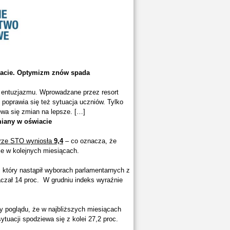
wiacie. Optymizm znów spada
i entuzjazmu. Wprowadzane przez resort
poprawia się też sytuacja uczniów. Tylko
ewa się zmian na lepsze. […]
miany w oświacie
rze STO wyniosła
9,4
– co oznacza, że
ie w kolejnych miesiącach.
, który nastąpił wyborach parlamentarnych z
aczał 14 proc. W grudniu indeks wyraźnie
y poglądu, że w najbliższych miesiącach
ytuacji spodziewa się z kolei 27,2 proc.