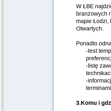
W ŁBE najdzie
branżowych n
mapie Łodzi, 
Otwartych.
Ponadto odna
-test tem
preferenc
-listę za
technikac
-informac
terminami
3.
Komu i gdz