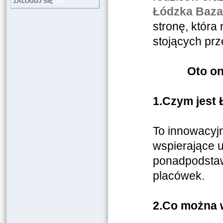
LOG
ZALOGUJ SIĘ
Łódzka Baza
stronę, która
stojących pr
Oto on
1.
Czym jest 
To innowacyjn
wspierające u
ponadpodstaw
placówek.
2.
Co można w