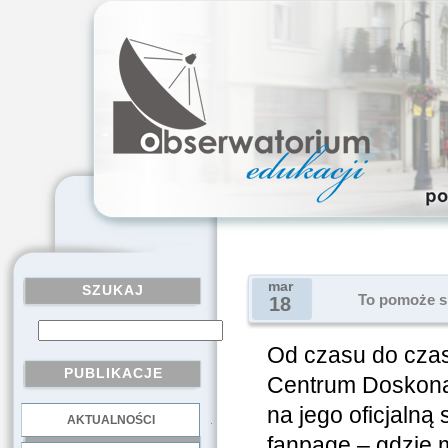
mar
SZUKAJ
To pomoże sk
18
Od czasu do czas
PUBLIKACJE
Centrum Doskonal
na jego oficjalną
AKTUALNOŚCI
.
fanpage – gdzie 