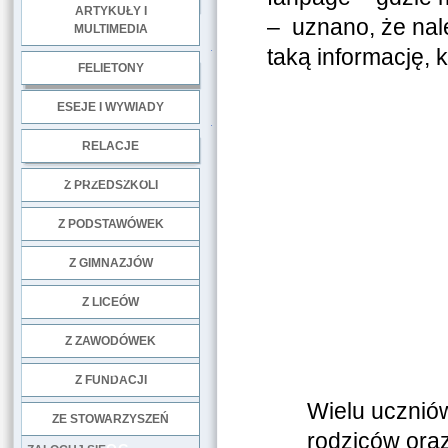
ARTYKUŁY I
– uznano, że nal
MULTIMEDIA
.
taką informację,
FELIETONY
ESEJE I WYWIADY
.
RELACJE
DOBRE PRAKTYKI
Z PRZEDSZKOLI
Z PODSTAWÓWEK
Z GIMNAZJÓW
Z LICEÓW
Z ZAWODÓWEK
NGO
Z FUNDACJI
Wielu ucznió
ZE STOWARZYSZEŃ
rodziców oraz 