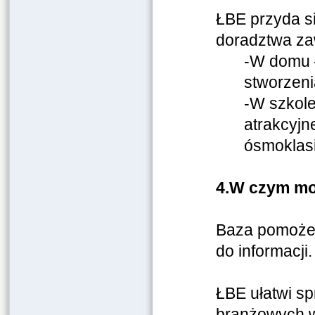
ŁBE przyda s
doradztwa z
-W domu –
stworzeni
-W szkol
atrakcyjn
ósmoklasi
4.
W czym mo
Baza pomoże 
do informacji
ŁBE ułatwi sp
branżowych w