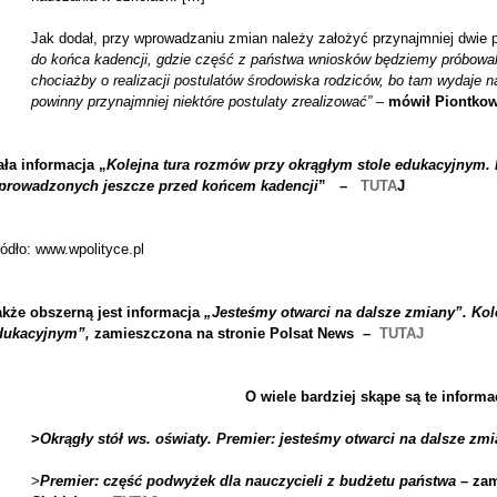
Jak dodał, przy wprowadzaniu zmian należy założyć przynajmniej dwie 
do końca kadencji, gdzie część z państwa wniosków będziemy próbowal
chociażby o realizacji postulatów środowiska rodziców, bo tam wydaje 
powinny przynajmniej niektóre postulaty zrealizować” –
mówił Piontkow
ała informacja „
Kolejna tura rozmów przy okrągłym stole edukacyjnym. 
prowadzonych jeszcze przed końcem kadencji
” –
TUTA
J
ódło: www.wpolityce.pl
akże obszerną jest informacja
„Jesteśmy otwarci na dalsze zmiany”. Kol
dukacyjnym”,
zamieszczona na stronie Polsat News –
TUTAJ
O wiele bardziej skąpe są te informa
>
Okrągły stół ws. oświaty. Premier: jesteśmy otwarci na dalsze zm
>
Premier: część podwyżek dla nauczycieli z budżetu państwa –
zam