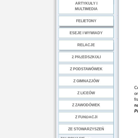
ARTYKUŁY I
MULTIMEDIA
.
FELIETONY
ESEJE I WYWIADY
.
RELACJE
DOBRE PRAKTYKI
Z PRZEDSZKOLI
Z PODSTAWÓWEK
Z GIMNAZJÓW
C
Z LICEÓW
or
f
Z ZAWODÓWEK
n
P
NGO
Z FUNDACJI
ZE STOWARZYSZEŃ