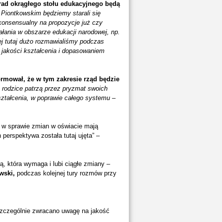
rad okrągłego stołu edukacyjnego będą
Piontkowskim będziemy starali się
konsensualny na propozycje już czy
łania w obszarze edukacji narodowej, np.
rej tutaj dużo rozmawialiśmy podczas
jakości kształcenia i dopasowaniem
ormował, że w tym zakresie rząd będzie
to rodzice patrzą przez pryzmat swoich
ształcenia, w poprawie całego systemu –
s w sprawie zmian w oświacie mają
 perspektywa została tutaj ujęta” –
ą, która wymaga i lubi ciągłe zmiany –
wski,
podczas kolejnej tury rozmów przy
szczególnie zwracano uwagę na jakość