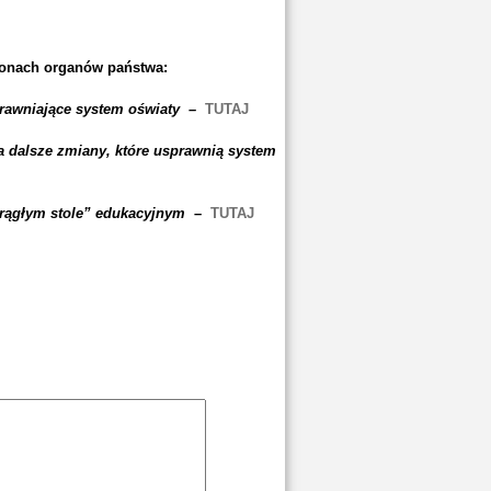
tronach organów państwa:
prawniające system oświaty –
TUTAJ
a dalsze zmiany, które usprawnią system
krągłym stole” edukacyjnym
–
TUTAJ