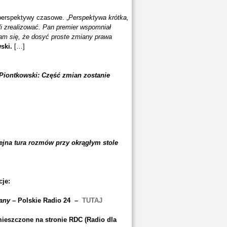
perspektywy czasowe. „
Perspektywa krótka,
i zrealizować. Pan premier wspomniał
nam się, że dosyć proste zmiany prawa
ski.
[…]
Piontkowski: Część zmian zostanie
ejna tura rozmów przy okrągłym stole
cje:
iany
– Polskie Radio 24 –
TUTAJ
ieszczone na stronie RDC (Radio dla