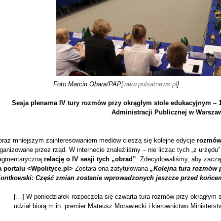
Foto:Marcin Obara/PAP
[www.polsatnews.pl
]
Sesja plenarna IV tury rozmów przy okrągłym stole edukacyjnym – 1
Administracji Publicznej w Warsza
oraz mniejszym zainteresowaniem mediów cieszą się kolejne edycje
rozmów o
ganizowane przez rząd. W internecie znaleźliśmy – nie licząc tych „z urzędu”
ragmentaryczną
relację o IV sesji tych „obrad”
. Zdecydowaliśmy, aby zaczą
a portalu <Wpolityce.pl>
Została ona zatytułowana
„Kolejna tura rozmów 
iontkowski: Część zmian zostanie wprowadzonych jeszcze przed końce
[…] W poniedziałek rozpoczęła się czwarta tura rozmów przy okrągłym s
udział biorą m.in. premier Mateusz Morawiecki i kierownictwo Ministers