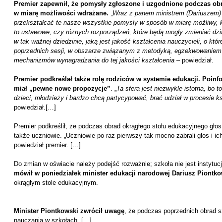
Premier zapewnił, że pomysły zgłoszone i uzgodnione podczas ob
w miarę możliwości wdrażane.
„
Wraz z panem ministrem (Dariuszem) 
przekształcać te nasze wszystkie pomysły w sposób w miarę możliwy, 
to ustawowe, czy różnych rozporządzeń, które będą mogły zmieniać dzia
w tak ważnej dziedzinie, jaką jest jakość kształcenia nauczycieli, o któ
poprzednich sesji, w obszarze związanym z metodyką, egzekwowaniem 
mechanizmów wynagradzania do tej jakości kształcenia
– powiedział.
Premier podkreślał także rolę rodziców w systemie edukacji. Poinf
miał „pewne nowe propozycje”
. „
Ta sfera jest niezwykle istotna, bo 
dzieci, młodzieży i bardzo chcą partycypować, brać udział w procesie k
powiedział.[…]
Premier podkreślił, że podczas obrad okrągłego stołu edukacyjnego gło
także uczniowie. „Uczniowie po raz pierwszy tak mocno zabrali głos i ich
powiedział premier. […]
Do zmian w oświacie należy podejść rozważnie; szkoła nie jest instytucj
mówił w poniedziałek minister edukacji narodowej Dariusz Piontko
okrągłym stole edukacyjnym.
Minister Piontkowski zwrócił uwagę
, że podczas poprzednich obrad 
nauczania w szkołach. […]