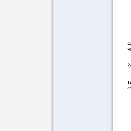
C
w
Źr
T
e