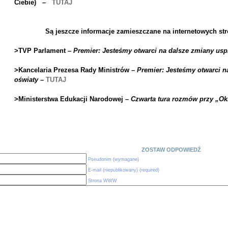
Ciebie) –
TUTAJ
Są jeszcze informacje zamieszczane na internetowych s
>TVP Parlament –
Premier: Jesteśmy otwarci na dalsze zmiany us
>Kancelaria Prezesa Rady Ministrów –
Premier: Jesteśmy otwarci n
oświaty
–
TUTAJ
>Ministerstwa Edukacji Narodowej –
Czwarta tura rozmów przy „O
ZOSTAW ODPOWIEDŹ
Pseudonim (wymagane)
E-mail (niepublikowany) (required)
Strona WWW