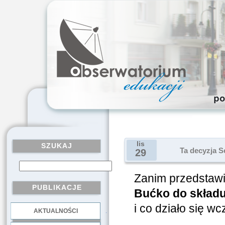
lis
SZUKAJ
Ta decyzja S
29
Zanim przedstaw
PUBLIKACJE
Bućko do składu 
i co działo się wc
AKTUALNOŚCI
.