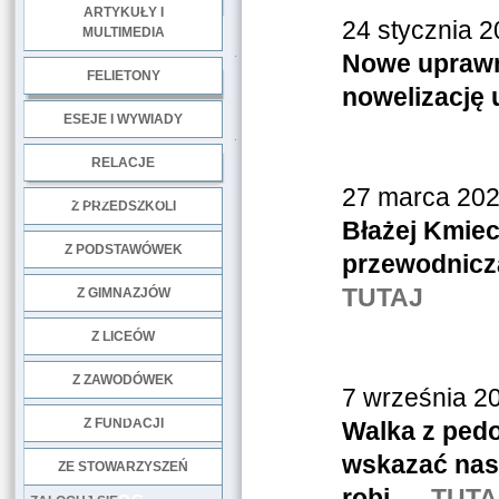
ARTYKUŁY I
24 stycznia 2
MULTIMEDIA
.
Nowe uprawni
FELIETONY
nowelizację
ESEJE I WYWIADY
.
RELACJE
27 marca 202
DOBRE PRAKTYKI
Z PRZEDSZKOLI
Błażej Kmiec
Z PODSTAWÓWEK
przewodniczą
TUTAJ
Z GIMNAZJÓW
Z LICEÓW
Z ZAWODÓWEK
7 września 2
NGO
Z FUNDACJI
Walka z ped
wskazać nastę
ZE STOWARZYSZEŃ
robi –
TUTA