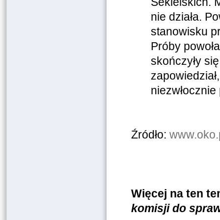
Sekielskich. 
nie działa. P
stanowisku p
Próby powoła
skończyły si
zapowiedział,
niezwłocznie
Źródło:
www.oko.
Więcej na ten t
komisji do spraw