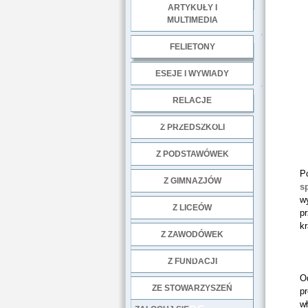
ARTYKUŁY I
MULTIMEDIA
.
FELIETONY
ESEJE I WYWIADY
.
RELACJE
DOBRE PRAKTYKI
Z PRZEDSZKOLI
Z PODSTAWÓWEK
P
Z GIMNAZJÓW
s
w
Z LICEÓW
p
kr
Z ZAWODÓWEK
NGO
Z FUNDACJI
Od
ZE STOWARZYSZEŃ
pr
wł