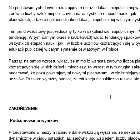
Na podstawie tych danych, ukazujących obraz edukacji niepublicznej w
zarówno liczby szkół niepublicznych na wszystkich etapach nauki, jak i
placówkach, a także ogólnie udziału edukacji niepublicznej w całym s
Ten trend wzrostowy jest widoczny tylko w szkolnictwie niepublicznym
tendencję. W tym samym okresie (2014-2018) widać tendencję spadkową
wszystkich etapach nauki, jak i w liczbie uczniów kształcących się w t
edukacji publicznej w całym systemie oświatowym w Polsce.
Patrząc na tempo wzrostu widać, że mimo iż wzrasta zarówno liczba pla
kształcących się w nich dzieci i młodzieży, to wzrost w tym drugim zakr
sugerować, że poza powstającymi nowymi placówkami, wiele istniejących
uczniów. To także wyraźny sygnał, że edukacja niepubliczna rozwija si
[…]
ZAKOŃCZENIE
Podsumowanie wyników
Przedstawione w naszym raporcie dane wskazują wyraźnie, że sektor ed
dynamicznie w ciągu ostatnich lat, zarówno pod względem liczby placó