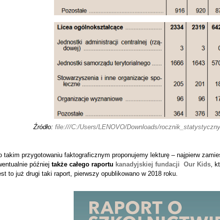
Źródło:
file:///C:/Users/LENOVO/Downloads/rocznik_statystyczny
o takim przygotowaniu faktograficznym proponujemy lekturę – najpierw zami
wentualnie później
także całego raportu
kanadyjskiej fundacji Our Kids
, k
st to już drugi taki raport, pierwszy opublikowano w 2018 roku.