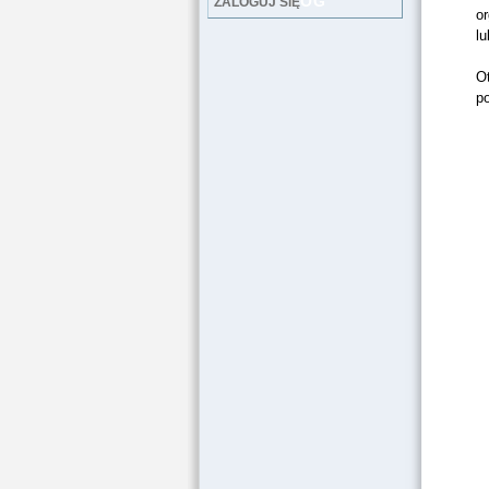
LOG
ZALOGUJ SIĘ
or
lu
O
po