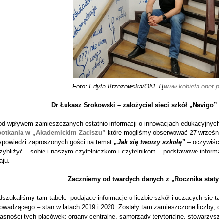
Foto: Edyta Btzozowska/ONET[
www kobieta.onet.p
Dr Łukasz Srokowski – założyciel sieci szkół „Navigo” 
od wpływem zamieszczanych ostatnio informacji o innowacjach edukacyjnyc
potkania w „Akademickim Zaciszu”
które mogliśmy obserwować 27 wrześni
ypowiedzi zaproszonych gości na temat
„Jak się tworzy szkołę”
– oczywiśc
rzybliżyć – sobie i naszym czytelniczkom i czytelnikom – podstawowe inform
aju.
Zaczniemy od twardych danych z „Rocznika stat
szukaliśmy tam tabele podające informacje o liczbie szkół i uczących się 
owadzącego – stan w latach 2019 i 2020. Zostały tam zamieszczone liczby, o
asności tych placówek: organy centralne, samorządy terytorialne, stowarzysz