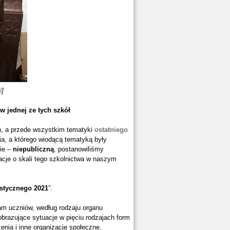
l
]
w jednej ze tych szkół
h, a przede wszystkim tematyki
ostatniego
a, a którego wiodącą tematyką były
ie –
niepubliczną
, postanowiliśmy
acje o skali tego szkolnictwa w naszym
ystycznego 2021
”.
tam uczniów, według rodzaju organu
brazujące sytuacje w pięciu rodzajach form
enia i inne organizacje społeczne,