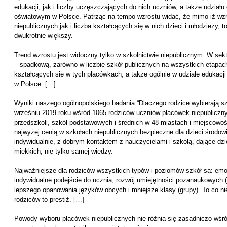
edukacji, jak i liczby uczęszczających do nich uczniów, a także udziału
oświatowym w Polsce. Patrząc na tempo wzrostu widać, że mimo iż wzr
niepublicznych jak i liczba kształcących się w nich dzieci i młodzieży, 
dwukrotnie większy.
Trend wzrostu jest widoczny tylko w szkolnictwie niepublicznym. W sek
– spadkową, zarówno w liczbie szkół publicznych na wszystkich etapach 
kształcących się w tych placówkach, a także ogólnie w udziale edukac
w Polsce. […]
Wyniki naszego ogólnopolskiego badania “Dlaczego rodzice wybierają s
wrześniu 2019 roku wśród 1065 rodziców uczniów placówek niepubliczn
przedszkoli, szkół podstawowych i średnich w 48 miastach i miejscowoś
najwyżej cenią w szkołach niepublicznych bezpieczne dla dzieci środowis
indywidualnie, z dobrym kontaktem z nauczycielami i szkołą, dające d
miękkich, nie tylko samej wiedzy.
Najważniejsze dla rodziców wszystkich typów i poziomów szkół są: emo
indywidualne podejście do ucznia, rozwój umiejętności pozanaukowych 
lepszego opanowania języków obcych i mniejsze klasy (grupy). To co n
rodziców to prestiż. […]
Powody wyboru placówek niepublicznych nie różnią się zasadniczo wśró